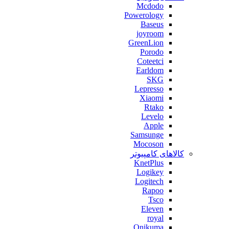
Mcdodo
Powerology
Baseus
joyroom
GreenLion
Porodo
Coteetci
Earldom
SKG
Lepresso
Xiaomi
Rtako
Levelo
Apple
Samsunge
Mocoson
کالاهای کامپیوتر
KnetPlus
Logikey
Logitech
Rapoo
Tsco
Eleven
royal
Onikuma