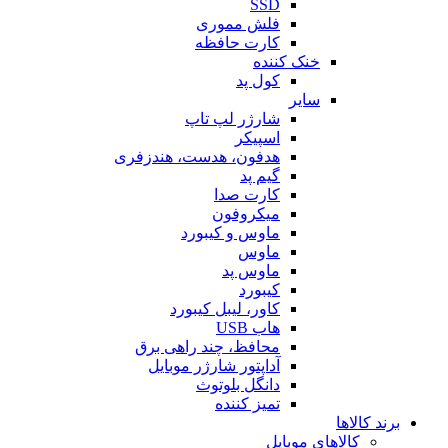
SSD
فلش مموری
کارت حافظه
خنک کننده
کول پد
سایر
شارژر لپ تاپ
اسپیکر
هدفون، هدست، هندزفری
گیم پد
کارت صدا
میکروفون
ماوس و کیبورد
ماوس
ماوس پد
کیبورد
کاور، لیبل کیبورد
هاب USB
محافظ، چند راهی برق
آداپتور شارژر موبایل
دانگل بلوتوث
تمیز کننده
برند کالاها
کالاهای موبایل