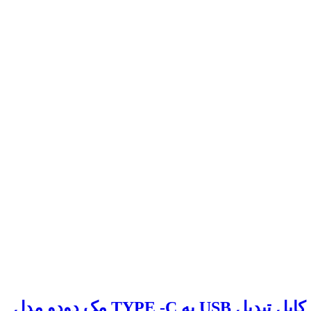
کابل تبدیل USB به TYPE -C مک دودو مدل