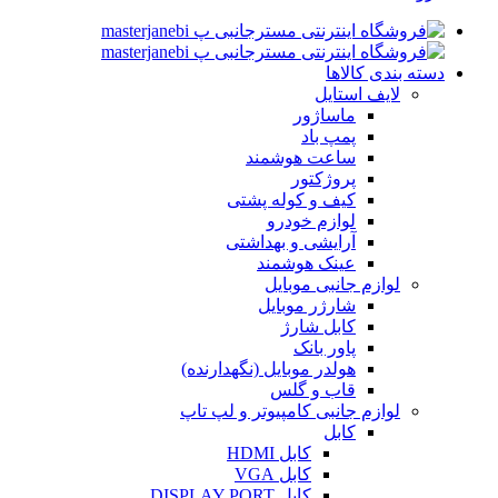
دسته بندی کالاها
لایف استایل
ماساژور
پمپ باد
ساعت هوشمند
پروژکتور
کیف و کوله پشتی
لوازم خودرو
آرایشی و بهداشتی
عینک هوشمند
لوازم جانبی موبایل
شارژر موبایل
کابل شارژ
پاور بانک
هولدر موبایل (نگهدارنده)
قاب و گلس
لوازم جانبی کامپیوتر و لپ تاپ
کابل
کابل HDMI
کابل VGA
کابل DISPLAY PORT