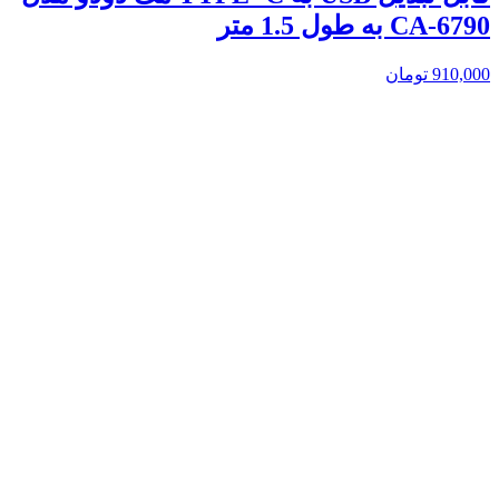
CA-6790 به طول 1.5 متر
910,000
تومان