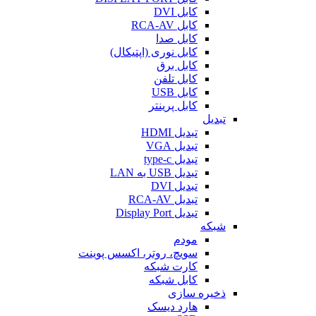
کابل DVI
کابل RCA-AV
کابل صدا
کابل نوری (اپتیکال)
کابل برق
کابل تلفن
کابل USB
کابل پرینتر
تبدیل
تبدیل HDMI
تبدیل VGA
تبدیل type-c
تبدیل USB به LAN
تبدیل DVI
تبدیل RCA-AV
تبدیل Display Port
شبکه
مودم
سویچ، روتر، اکسس پوینت
کارت شبکه
کابل شبکه
ذخیره سازی
هارد دیسک