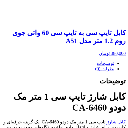
کابل تایپ سی به تایپ سی 60 واتی جوی
روم 1.2 متر مدل A51
380,000
تومان
توضیحات
نظرات (0)
توضیحات
کابل شارژ تایپ سی 1 متر مک
دودو CA-6460
کابل شارژ
تایپ سی 1 متر مک دودو CA-6460 یک گزینه حرفه‌ای و
کاربردی برای شارژ و انتقال داده انواع دستگاه‌های مجهز به پورت