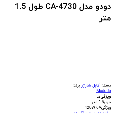
دودو مدل CA-4730 طول 1.5
متر
دسته:
کابل شارژر
برند:
Mcdodo
ویژگی‌ها
طول
1.5 متر
ویژگی
120W 6A