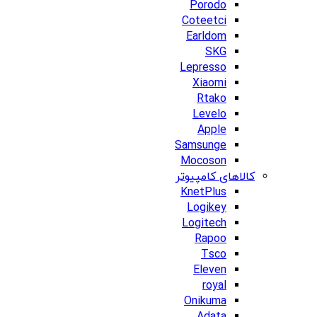
Porodo
Coteetci
Earldom
SKG
Lepresso
Xiaomi
Rtako
Levelo
Apple
Samsunge
Mocoson
کالاهای کامپیوتر
KnetPlus
Logikey
Logitech
Rapoo
Tsco
Eleven
royal
Onikuma