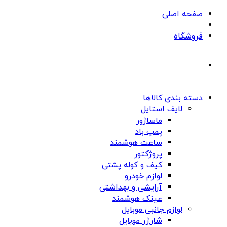
صفحه اصلی
فروشگاه
دسته بندی کالاها
لایف استایل
ماساژور
پمپ باد
ساعت هوشمند
پروژکتور
کیف و کوله پشتی
لوازم خودرو
آرایشی و بهداشتی
عینک هوشمند
لوازم جانبی موبایل
شارژر موبایل