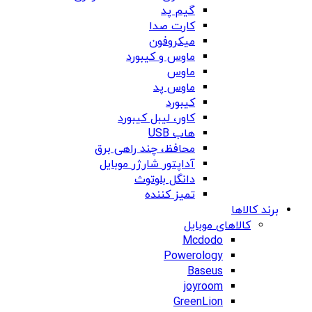
گیم پد
کارت صدا
میکروفون
ماوس و کیبورد
ماوس
ماوس پد
کیبورد
کاور، لیبل کیبورد
هاب USB
محافظ، چند راهی برق
آداپتور شارژر موبایل
دانگل بلوتوث
تمیز کننده
برند کالاها
کالاهای موبایل
Mcdodo
Powerology
Baseus
joyroom
GreenLion