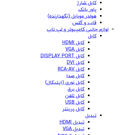
کابل شارژ
پاور بانک
هولدر موبایل (نگهدارنده)
قاب و گلس
لوازم جانبی کامپیوتر و لپ تاپ
کابل
کابل HDMI
کابل VGA
کابل DISPLAY PORT
کابل DVI
کابل RCA-AV
کابل صدا
کابل نوری (اپتیکال)
کابل برق
کابل تلفن
کابل USB
کابل پرینتر
تبدیل
تبدیل HDMI
تبدیل VGA