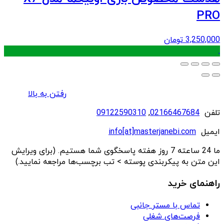
PRO
3,250,000
تومان
.
رفتن به بالا
تلفن
02166467684
,
09122590310
ایمیل
info[at]masterjanebi.com
ما 24 ساعته 7 روز هفته پاسخگوی شما هستیم. (برای ویرایش
این متن به پیکربندی پوسته > تب برچسب‌ها مراجعه نمایید.)
راهنمای خرید
تماس با مستر جانبی
فرصت‌های شغلی