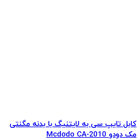
کابل تایپ سی به لایتنیگ با بدنه مگنتی
مک دودو Mcdodo CA-2010