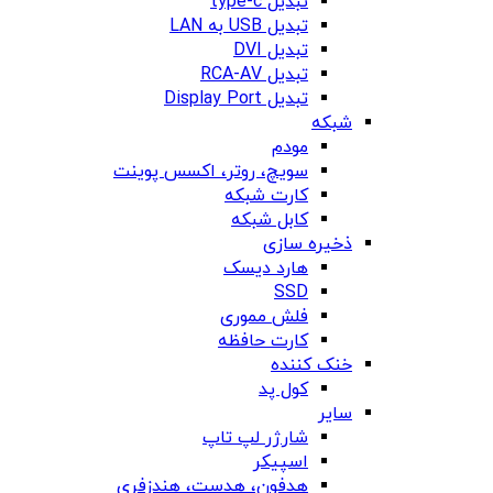
تبدیل type-c
تبدیل USB به LAN
تبدیل DVI
تبدیل RCA-AV
تبدیل Display Port
شبکه
مودم
سویچ، روتر، اکسس پوینت
کارت شبکه
کابل شبکه
ذخیره سازی
هارد دیسک
SSD
فلش مموری
کارت حافظه
خنک کننده
کول پد
سایر
شارژر لپ تاپ
اسپیکر
هدفون، هدست، هندزفری