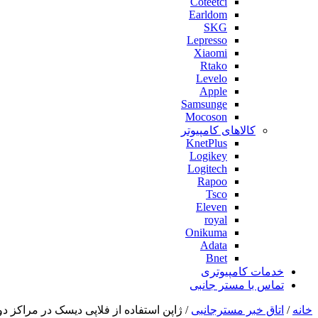
Coteetci
Earldom
SKG
Lepresso
Xiaomi
Rtako
Levelo
Apple
Samsunge
Mocoson
کالاهای کامپیوتر
KnetPlus
Logikey
Logitech
Rapoo
Tsco
Eleven
royal
Onikuma
Adata
Bnet
خدمات کامپیوتری
تماس با مستر جانبی
خانه
/
اتاق خبر مسترجانبی
/ ژاپن استفاده از فلاپی دیسک‌ در مراکز 