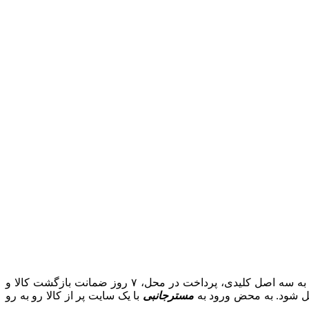
به عنوان یکی از قدیمی‌ترین فروشگاه های اینترنتی لوازم جانبی کامپیوتر، موبایل و شبکه با بیش از یک دهه تجربه، با پایبندی به سه اصل کلیدی، پرداخت در محل، ۷ روز ضمانت بازگشت کالا و
دیل شود. به محض ورود به
مسترجانبی
با یک سایت پر از کالا رو به رو