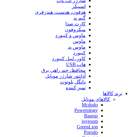
شارژر لپ تاپ
اسپیکر
هدفون، هدست، هندزفری
گیم پد
کارت صدا
میکروفون
ماوس و کیبورد
ماوس
ماوس پد
کیبورد
کاور، لیبل کیبورد
هاب USB
محافظ، چند راهی برق
آداپتور شارژر موبایل
دانگل بلوتوث
تمیز کننده
برند کالاها
کالاهای موبایل
Mcdodo
Powerology
Baseus
joyroom
GreenLion
Porodo