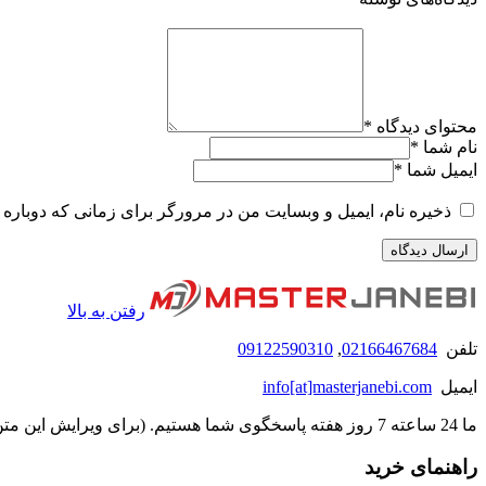
محتوای دیدگاه
*
نام شما
*
ایمیل شما
*
ذخیره نام، ایمیل و وبسایت من در مرورگر برای زمانی که دوباره 
رفتن به بالا
تلفن
02166467684
,
09122590310
ایمیل
info[at]masterjanebi.com
ما 24 ساعته 7 روز هفته پاسخگوی شما هستیم. (برای ویرایش این متن به پیکربندی پوسته > تب برچسب‌ها مراجعه نمایید.)
راهنمای خرید