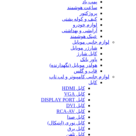
پمپ باد
ساعت هوشمند
پروژکتور
کیف و کوله پشتی
لوازم خودرو
آرایشی و بهداشتی
عینک هوشمند
لوازم جانبی موبایل
شارژر موبایل
کابل شارژ
پاور بانک
هولدر موبایل (نگهدارنده)
قاب و گلس
لوازم جانبی کامپیوتر و لپ تاپ
کابل
کابل HDMI
کابل VGA
کابل DISPLAY PORT
کابل DVI
کابل RCA-AV
کابل صدا
کابل نوری (اپتیکال)
کابل برق
کابل تلفن