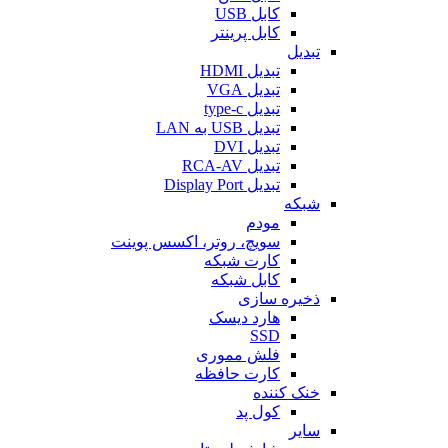
کابل USB
کابل پرینتر
تبدیل
تبدیل HDMI
تبدیل VGA
تبدیل type-c
تبدیل USB به LAN
تبدیل DVI
تبدیل RCA-AV
تبدیل Display Port
شبکه
مودم
سویچ، روتر، اکسس پوینت
کارت شبکه
کابل شبکه
ذخیره سازی
هارد دیسک
SSD
فلش مموری
کارت حافظه
خنک کننده
کول پد
سایر