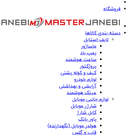
فروشگاه
دسته بندی کالاها
لایف استایل
ماساژور
پمپ باد
ساعت هوشمند
پروژکتور
کیف و کوله پشتی
لوازم خودرو
آرایشی و بهداشتی
عینک هوشمند
لوازم جانبی موبایل
شارژر موبایل
کابل شارژ
پاور بانک
هولدر موبایل (نگهدارنده)
قاب و گلس