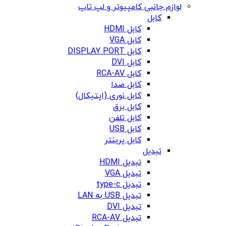
لوازم جانبی کامپیوتر و لپ تاپ
کابل
کابل HDMI
کابل VGA
کابل DISPLAY PORT
کابل DVI
کابل RCA-AV
کابل صدا
کابل نوری (اپتیکال)
کابل برق
کابل تلفن
کابل USB
کابل پرینتر
تبدیل
تبدیل HDMI
تبدیل VGA
تبدیل type-c
تبدیل USB به LAN
تبدیل DVI
تبدیل RCA-AV