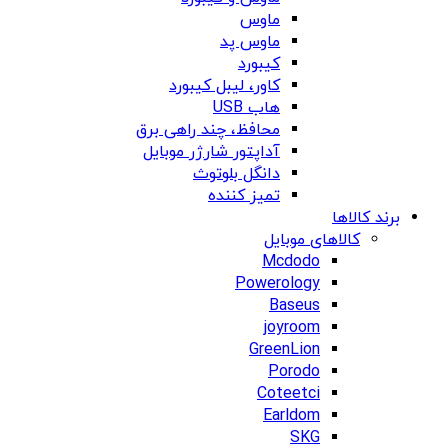
ماوس
ماوس پد
کیبورد
کاور، لیبل کیبورد
هاب USB
محافظ، چند راهی برق
آداپتور شارژر موبایل
دانگل بلوتوث
تمیز کننده
برند کالاها
کالاهای موبایل
Mcdodo
Powerology
Baseus
joyroom
GreenLion
Porodo
Coteetci
Earldom
SKG