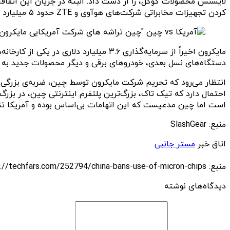
لایسنس محصولات گوگل، را از دست داد. البته در جریان این اتفاقا
کردن تجهیزات مخابراتی شرکت‌های هوآوی و ZTE حدود ۵ میلیارد دلار خواهد بود.
مایکرون اخیراً از سرمایه‌گذاری ۳.۶ میلی
دستگاه‌های نسل بعدی، خودروهای برقی و دیگر محصولات جدید به ت
احتمال دارد که تیک تاک، بزرگ‌ترین پلتفرم اینترنتی چین، در بزرگ
است اما چین مدعیست که این اتهامات بی‌اساس بوده و آمریکا تنها 
منبع: SlashGear
اتاق خبر
مستر جانبی
منبع: https://techfars.com/252794/china-bans-use-of-micron-chips/
دیدگاه‌های نوشته