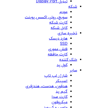
تبدیل Display Port
شبکه
مودم
سویچ، روتر، اکسس پوینت
کارت شبکه
کابل شبکه
ذخیره سازی
هارد دیسک
SSD
فلش مموری
کارت حافظه
خنک کننده
کول پد
سایر
شارژر لپ تاپ
اسپیکر
هدفون، هدست، هندزفری
گیم پد
کارت صدا
میکروفون
ماوس و کیبورد