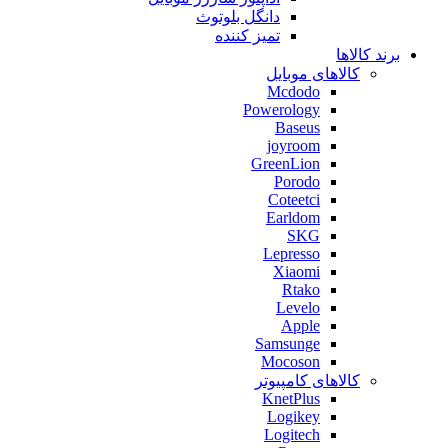
دانگل بلوتوث
تمیز کننده
برند کالاها
کالاهای موبایل
Mcdodo
Powerology
Baseus
joyroom
GreenLion
Porodo
Coteetci
Earldom
SKG
Lepresso
Xiaomi
Rtako
Levelo
Apple
Samsunge
Mocoson
کالاهای کامپیوتر
KnetPlus
Logikey
Logitech