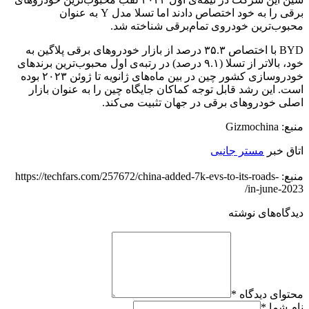
برقی را به خود اختصاص دادند اما تسلا مدل Y به عنوان
محبوب‌ترین خودروی تمام‌برقی شناخته شد.
BYD با اختصاص ۳۵.۳ درصد از بازار خودروهای برقی پلاگین به
خود، بالاتر از تسلا (۹.۱ درصد) در رتبه‌ی اول محبوب‌ترین برندهای
خودروسازی کشور چین در بین ماه‌های ژانویه تا ژوئن ۲۰۲۳ بوده
است. این رشد قابل توجه کماکان جایگاه چین را به عنوان بازار
اصلی خودروهای برقی در جهان تثبیت می‌کند.
منبع: Gizmochina
اتاق خبر
مستر جانبی
منبع: https://techfars.com/257672/china-added-7k-evs-to-its-roads-
in-june-2023/
دیدگاه‌های نوشته
محتوای دیدگاه
*
نام شما
*