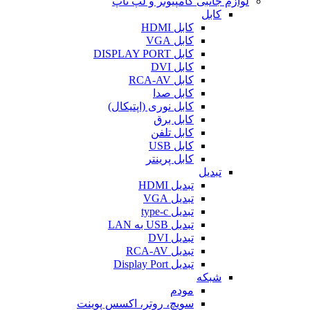
لوازم جانبی کامپیوتر و لپ تاپ
کابل
کابل HDMI
کابل VGA
کابل DISPLAY PORT
کابل DVI
کابل RCA-AV
کابل صدا
کابل نوری (اپتیکال)
کابل برق
کابل تلفن
کابل USB
کابل پرینتر
تبدیل
تبدیل HDMI
تبدیل VGA
تبدیل type-c
تبدیل USB به LAN
تبدیل DVI
تبدیل RCA-AV
تبدیل Display Port
شبکه
مودم
سویچ، روتر، اکسس پوینت