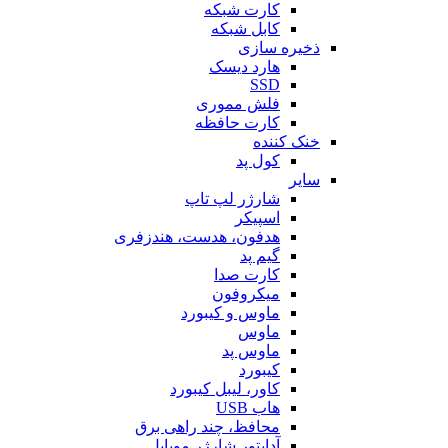
کارت شبکه
کابل شبکه
ذخیره سازی
هارد دیسک
SSD
فلش مموری
کارت حافظه
خنک کننده
کول پد
سایر
شارژر لپ تاپ
اسپیکر
هدفون، هدست، هندزفری
گیم پد
کارت صدا
میکروفون
ماوس و کیبورد
ماوس
ماوس پد
کیبورد
کاور، لیبل کیبورد
هاب USB
محافظ، چند راهی برق
آداپتور شارژر موبایل