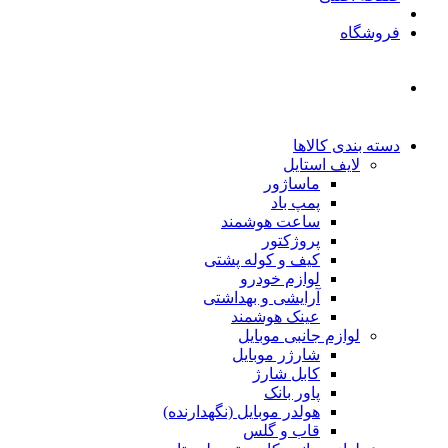
فروشگاه
دسته بندی کالاها
لایف استایل
ماساژور
پمپ باد
ساعت هوشمند
پروژکتور
کیف و کوله پشتی
لوازم خودرو
آرایشی و بهداشتی
عینک هوشمند
لوازم جانبی موبایل
شارژر موبایل
کابل شارژ
پاور بانک
هولدر موبایل (نگهدارنده)
قاب و گلس