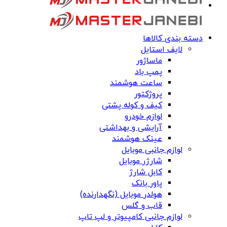
دسته بندی کالاها
لایف استایل
ماساژور
پمپ باد
ساعت هوشمند
پروژکتور
کیف و کوله پشتی
لوازم خودرو
آرایشی و بهداشتی
عینک هوشمند
لوازم جانبی موبایل
شارژر موبایل
کابل شارژ
پاور بانک
هولدر موبایل (نگهدارنده)
قاب و گلس
لوازم جانبی کامپیوتر و لپ تاپ