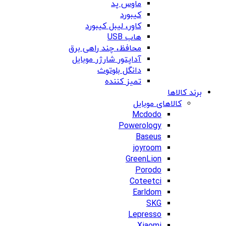
ماوس پد
کیبورد
کاور، لیبل کیبورد
هاب USB
محافظ، چند راهی برق
آداپتور شارژر موبایل
دانگل بلوتوث
تمیز کننده
برند کالاها
کالاهای موبایل
Mcdodo
Powerology
Baseus
joyroom
GreenLion
Porodo
Coteetci
Earldom
SKG
Lepresso