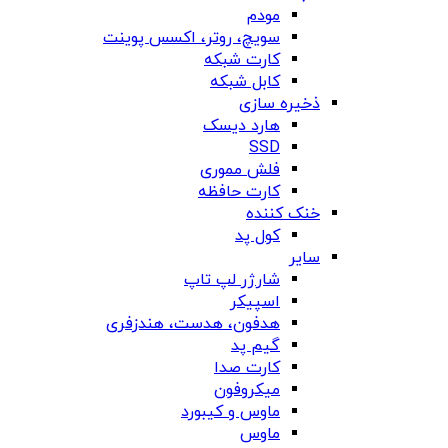
مودم
سویچ، روتر، اکسس پوینت
کارت شبکه
کابل شبکه
ذخیره سازی
هارد دیسک
SSD
فلش مموری
کارت حافظه
خنک کننده
کول پد
سایر
شارژر لپ تاپ
اسپیکر
هدفون، هدست، هندزفری
گیم پد
کارت صدا
میکروفون
ماوس و کیبورد
ماوس