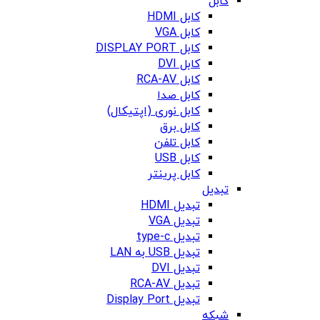
کابل
کابل HDMI
کابل VGA
کابل DISPLAY PORT
کابل DVI
کابل RCA-AV
کابل صدا
کابل نوری (اپتیکال)
کابل برق
کابل تلفن
کابل USB
کابل پرینتر
تبدیل
تبدیل HDMI
تبدیل VGA
تبدیل type-c
تبدیل USB به LAN
تبدیل DVI
تبدیل RCA-AV
تبدیل Display Port
شبکه