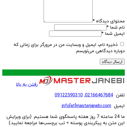
محتوای دیدگاه
*
نام شما
*
ایمیل شما
*
ذخیره نام، ایمیل و وبسایت من در مرورگر برای زمانی که
دوباره دیدگاهی می‌نویسم.
.
رفتن به بالا
تلفن
02166467684
,
09122590310
ایمیل
info[at]masterjanebi.com
ما 24 ساعته 7 روز هفته پاسخگوی شما هستیم. (برای ویرایش
این متن به پیکربندی پوسته > تب برچسب‌ها مراجعه نمایید.)