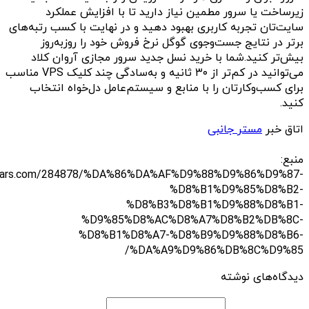
زیرساخت یا سرور مطمین نیاز دارید تا با افزایش عملکرد
سایت‌تان تجربه کاربری بهبود دهید و در نهایت با کسب رتبه‌های
برتر در نتایج جست‌وجوی گوگل نرخ فروش خود را روزبه‌روز
بیش‌تر کنید.شما با خرید نسل جدید سرور مجازی آروان کلاد
می‌توانید در کم‌تر از ۳۰ ثانیه و به‌سادگی چند کلیک VPS مناسب
برای کسب‌وکارتان را با منابع و سیستم‌عامل دل‌خواه انتخاب
کنید.
اتاق خبر
مستر جانبی
منبع:
chfars.com/284878/%DA%86%DA%AF%D9%88%D9%86%D9%87-
%D8%B1%D9%85%D8%B2-
%D8%B3%D8%B1%D9%88%D8%B1-
%D9%85%D8%AC%D8%A7%D8%B2%DB%8C-
%D8%B1%D8%A7-%D8%B9%D9%88%D8%B6-
%DA%A9%D9%86%DB%8C%D9%85/
دیدگاه‌های نوشته