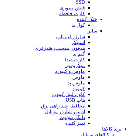
SSD
فلش مموری
کارت حافظه
خنک کننده
کول پد
سایر
شارژر لپ تاپ
اسپیکر
هدفون، هدست، هندزفری
گیم پد
کارت صدا
میکروفون
ماوس و کیبورد
ماوس
ماوس پد
کیبورد
کاور، لیبل کیبورد
هاب USB
محافظ، چند راهی برق
آداپتور شارژر موبایل
دانگل بلوتوث
تمیز کننده
برند کالاها
کالاهای موبایل