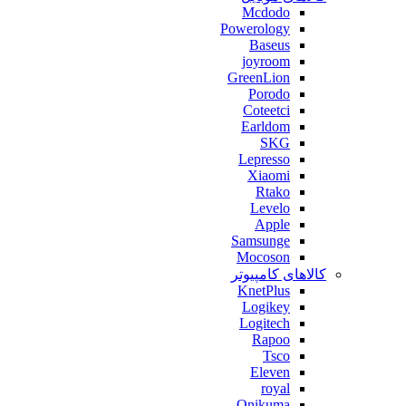
Mcdodo
Powerology
Baseus
joyroom
GreenLion
Porodo
Coteetci
Earldom
SKG
Lepresso
Xiaomi
Rtako
Levelo
Apple
Samsunge
Mocoson
کالاهای کامپیوتر
KnetPlus
Logikey
Logitech
Rapoo
Tsco
Eleven
royal
Onikuma