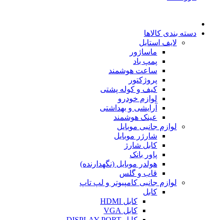
دسته بندی کالاها
لایف استایل
ماساژور
پمپ باد
ساعت هوشمند
پروژکتور
کیف و کوله پشتی
لوازم خودرو
آرایشی و بهداشتی
عینک هوشمند
لوازم جانبی موبایل
شارژر موبایل
کابل شارژ
پاور بانک
هولدر موبایل (نگهدارنده)
قاب و گلس
لوازم جانبی کامپیوتر و لپ تاپ
کابل
کابل HDMI
کابل VGA
کابل DISPLAY PORT