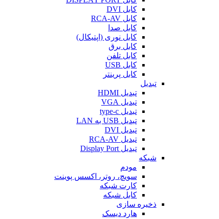
کابل DVI
کابل RCA-AV
کابل صدا
کابل نوری (اپتیکال)
کابل برق
کابل تلفن
کابل USB
کابل پرینتر
تبدیل
تبدیل HDMI
تبدیل VGA
تبدیل type-c
تبدیل USB به LAN
تبدیل DVI
تبدیل RCA-AV
تبدیل Display Port
شبکه
مودم
سویچ، روتر، اکسس پوینت
کارت شبکه
کابل شبکه
ذخیره سازی
هارد دیسک