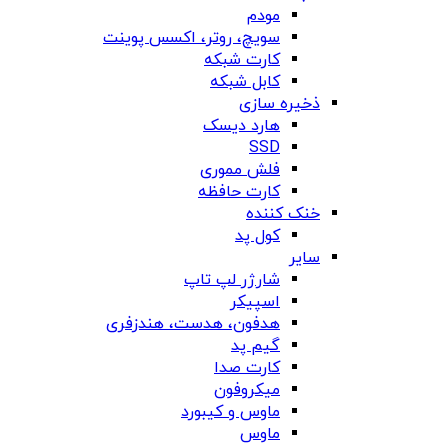
مودم
سویچ، روتر، اکسس پوینت
کارت شبکه
کابل شبکه
ذخیره سازی
هارد دیسک
SSD
فلش مموری
کارت حافظه
خنک کننده
کول پد
سایر
شارژر لپ تاپ
اسپیکر
هدفون، هدست، هندزفری
گیم پد
کارت صدا
میکروفون
ماوس و کیبورد
ماوس