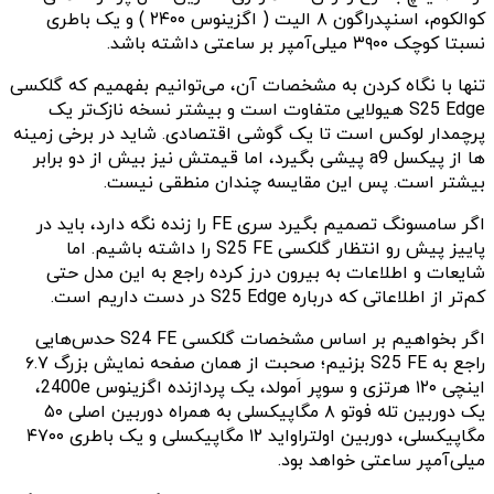
کوالکوم، اسنپدراگون ۸ الیت ( اگزینوس ۲۴۰۰ ) و یک باطری
نسبتا کوچک ۳۹۰۰ میلی‌آمپر بر ساعتی داشته باشد.
تنها با نگاه کردن به مشخصات آن، می‌توانیم بفهمیم که گلکسی
S25 Edge هیولایی متفاوت است و بیشتر نسخه نازک‌تر یک
پرچمدار لوکس است تا یک گوشی اقتصادی. شاید در برخی زمینه
ها از پیکسل a9 پیشی بگیرد، اما قیمتش نیز بیش از دو برابر
بیشتر است. پس این مقایسه چندان منطقی نیست.
اگر سامسونگ تصمیم بگیرد سری FE را زنده نگه دارد، باید در
پاییز پیش رو انتظار گلکسی S25 FE را داشته باشیم. اما
شایعات و اطلاعات به بیرون درز کرده راجع به این مدل حتی
کم‌تر از اطلاعاتی که درباره S25 Edge در دست داریم است.
اگر بخواهیم بر اساس مشخصات گلکسی S24 FE حدس‌هایی
راجع به S25 FE بزنیم؛ صحبت از همان صفحه نمایش بزرگ ۶.۷
اینچی ۱۲۰ هرتزی و سوپر اَمولد، یک پردازنده اگزینوس 2400e،
یک دوربین تله فوتو ۸ مگاپیکسلی به همراه دوربین اصلی ۵۰
مگاپیکسلی، دوربین اولتراواید ۱۲ مگاپیکسلی و یک باطری ۴۷۰۰
میلی‌آمپر ساعتی خواهد بود.