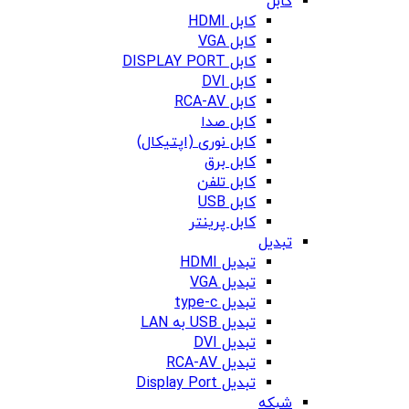
کابل
کابل HDMI
کابل VGA
کابل DISPLAY PORT
کابل DVI
کابل RCA-AV
کابل صدا
کابل نوری (اپتیکال)
کابل برق
کابل تلفن
کابل USB
کابل پرینتر
تبدیل
تبدیل HDMI
تبدیل VGA
تبدیل type-c
تبدیل USB به LAN
تبدیل DVI
تبدیل RCA-AV
تبدیل Display Port
شبکه