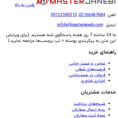
رفتن به بالا
تلفن
02166467684
,
09122590310
ایمیل
info[at]masterjanebi.com
ما 24 ساعته 7 روز هفته پاسخگوی شما هستیم. (برای ویرایش
این متن به پیکربندی پوسته > تب برچسب‌ها مراجعه نمایید.)
راهنمای خرید
تماس با مستر جانبی
فرصت‌های شغلی
فروش در مسترجانبی
اخباری فناوری
خدمات مشتریان
شیوه‌های پرداخت
رویه ارسال سفارش
نحوه ثبت سفارش