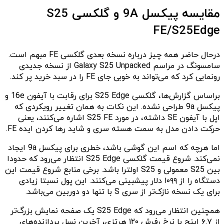
مقایسه پیکسل 9A و گلکسی S25
FE/S25Edge
درحال حاضر همه چیز درباره نسخه بعدی گلکسی FE مبهم است.
سامسونگ در مراسم Galaxy S25 Unpacked از نسخه جدیدی
رونمایی کرد که می‌تواند به خوبی جای FE را در سبد خرید پر کند.
براساس گزارش‌ها، گلکسی S25 Edge برای رقابت با آیفون 16e و
پیکسل 9a طراحی نشده. این نکات به همان تغییر رویکردی که
اپل با آیفون SE داشته، در مورد S25 FE اشاره می‌کنند، یعنی
حرکت دادن مدل به سمت هسته سری و شاید رها کردن ایده FE.
اما هرچه که اسم این گوشی باشد، خطری برای پیکسل 9a ایجاد
نمی‌کند. شروع قیمت گلکسی S25 Edge انتظار می‌رود که حدودا
بین S25 معمولی و S25 اولترا باشد. برخی منابع شروع قیمت این
دستگاه را از ۱۰۹۹ دلار پیشبینی می‌کنند. این پول نسبتا زیادی
برای یک نسخه نازک‌تر از سری S با تنها دو دوربین می‌باشد.
همچنین انتظار می‌رود که S25 Edge یک صفحه نمایش بزرگ‌تر
از ۶.۷ اینچ با نرخ رفرش ۱۲۰ هرتزی، آخرین نسل پردازنده‌های