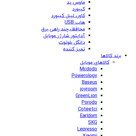
ماوس پد
کیبورد
کاور، لیبل کیبورد
هاب USB
محافظ، چند راهی برق
آداپتور شارژر موبایل
دانگل بلوتوث
تمیز کننده
برند کالاها
کالاهای موبایل
Mcdodo
Powerology
Baseus
joyroom
GreenLion
Porodo
Coteetci
Earldom
SKG
Lepresso