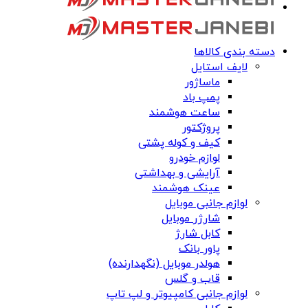
دسته بندی کالاها
لایف استایل
ماساژور
پمپ باد
ساعت هوشمند
پروژکتور
کیف و کوله پشتی
لوازم خودرو
آرایشی و بهداشتی
عینک هوشمند
لوازم جانبی موبایل
شارژر موبایل
کابل شارژ
پاور بانک
هولدر موبایل (نگهدارنده)
قاب و گلس
لوازم جانبی کامپیوتر و لپ تاپ