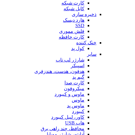
کارت شبکه
کابل شبکه
ذخیره سازی
هارد دیسک
SSD
فلش مموری
کارت حافظه
خنک کننده
کول پد
سایر
شارژر لپ تاپ
اسپیکر
هدفون، هدست، هندزفری
گیم پد
کارت صدا
میکروفون
ماوس و کیبورد
ماوس
ماوس پد
کیبورد
کاور، لیبل کیبورد
هاب USB
محافظ، چند راهی برق
آداپتور شارژر موبایل