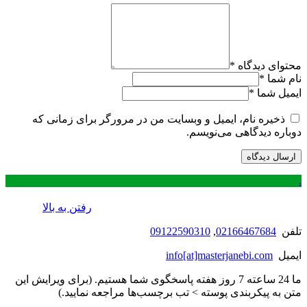
محتوای دیدگاه
*
نام شما
*
ایمیل شما
*
ذخیره نام، ایمیل و وبسایت من در مرورگر برای زمانی که
دوباره دیدگاهی می‌نویسم.
.
رفتن به بالا
تلفن
02166467684
,
09122590310
ایمیل
info[at]masterjanebi.com
ما 24 ساعته 7 روز هفته پاسخگوی شما هستیم. (برای ویرایش این
متن به پیکربندی پوسته > تب برچسب‌ها مراجعه نمایید.)