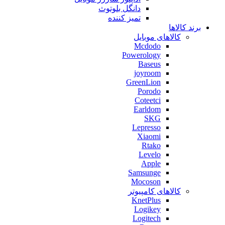
دانگل بلوتوث
تمیز کننده
برند کالاها
کالاهای موبایل
Mcdodo
Powerology
Baseus
joyroom
GreenLion
Porodo
Coteetci
Earldom
SKG
Lepresso
Xiaomi
Rtako
Levelo
Apple
Samsunge
Mocoson
کالاهای کامپیوتر
KnetPlus
Logikey
Logitech