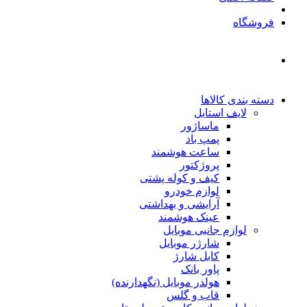
فروشگاه
دسته بندی کالاها
لایف استایل
ماساژور
پمپ باد
ساعت هوشمند
پروژکتور
کیف و کوله پشتی
لوازم خودرو
آرایشی و بهداشتی
عینک هوشمند
لوازم جانبی موبایل
شارژر موبایل
کابل شارژ
پاور بانک
هولدر موبایل (نگهدارنده)
قاب و گلس