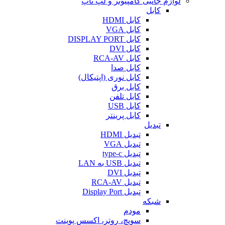
لوازم جانبی کامپیوتر و لپ تاپ
کابل
کابل HDMI
کابل VGA
کابل DISPLAY PORT
کابل DVI
کابل RCA-AV
کابل صدا
کابل نوری (اپتیکال)
کابل برق
کابل تلفن
کابل USB
کابل پرینتر
تبدیل
تبدیل HDMI
تبدیل VGA
تبدیل type-c
تبدیل USB به LAN
تبدیل DVI
تبدیل RCA-AV
تبدیل Display Port
شبکه
مودم
سویچ، روتر، اکسس پوینت