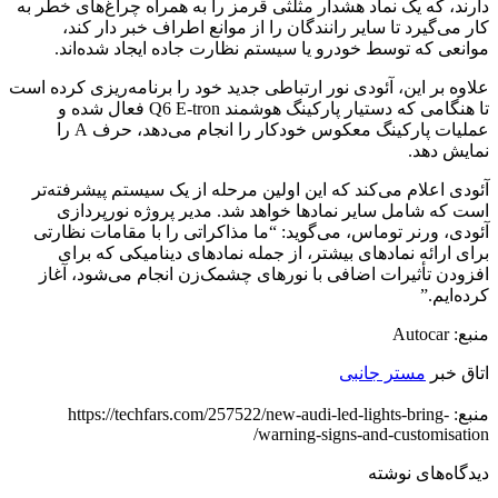
دارند، که یک نماد هشدار مثلثی قرمز را به همراه چراغ‌های خطر به
کار می‌گیرد تا سایر رانندگان را از موانع اطراف خبر دار کند،
موانعی که توسط خودرو یا سیستم نظارت جاده ایجاد شده‌اند.
علاوه بر این، آئودی نور ارتباطی جدید خود را برنامه‌ریزی کرده است
تا هنگامی که دستیار پارکینگ هوشمند Q6 E-tron فعال شده و
عملیات پارکینگ معکوس خودکار را انجام می‌دهد، حرف A را
نمایش دهد.
آئودی اعلام می‌کند که این اولین مرحله از یک سیستم پیشرفته‌تر
است که شامل سایر نمادها خواهد شد. مدیر پروژه نورپردازی
آئودی، ورنر توماس، می‌گوید: “ما مذاکراتی را با مقامات نظارتی
برای ارائه نمادهای بیشتر، از جمله نمادهای دینامیکی که برای
افزودن تأثیرات اضافی با نورهای چشمک‌زن انجام می‌شود، آغاز
کرده‌ایم.”
منبع: Autocar
اتاق خبر
مستر جانبی
منبع: https://techfars.com/257522/new-audi-led-lights-bring-
warning-signs-and-customisation/
دیدگاه‌های نوشته