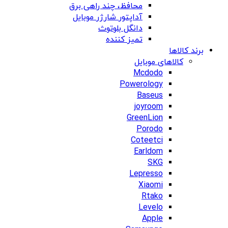
محافظ، چند راهی برق
آداپتور شارژر موبایل
دانگل بلوتوث
تمیز کننده
برند کالاها
کالاهای موبایل
Mcdodo
Powerology
Baseus
joyroom
GreenLion
Porodo
Coteetci
Earldom
SKG
Lepresso
Xiaomi
Rtako
Levelo
Apple