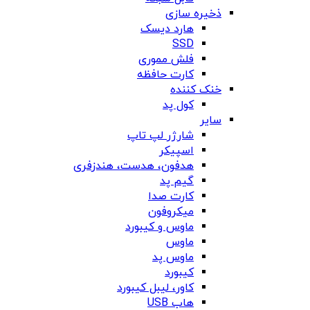
ذخیره سازی
هارد دیسک
SSD
فلش مموری
کارت حافظه
خنک کننده
کول پد
سایر
شارژر لپ تاپ
اسپیکر
هدفون، هدست، هندزفری
گیم پد
کارت صدا
میکروفون
ماوس و کیبورد
ماوس
ماوس پد
کیبورد
کاور، لیبل کیبورد
هاب USB