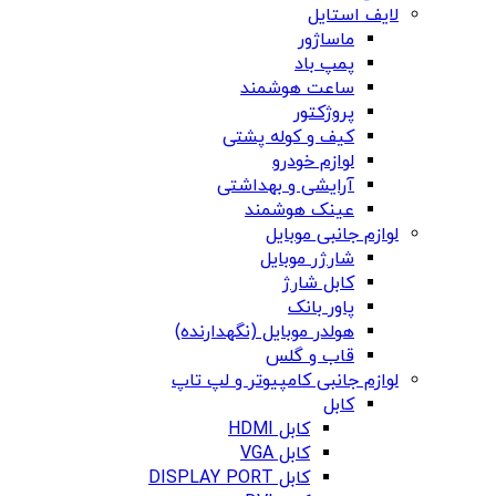
لایف استایل
ماساژور
پمپ باد
ساعت هوشمند
پروژکتور
کیف و کوله پشتی
لوازم خودرو
آرایشی و بهداشتی
عینک هوشمند
لوازم جانبی موبایل
شارژر موبایل
کابل شارژ
پاور بانک
هولدر موبایل (نگهدارنده)
قاب و گلس
لوازم جانبی کامپیوتر و لپ تاپ
کابل
کابل HDMI
کابل VGA
کابل DISPLAY PORT