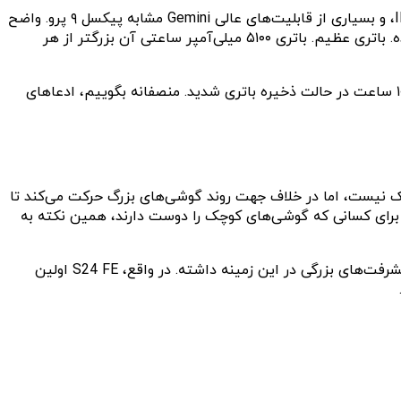
این گوشی دارای همان تراشه Tensor G4 است، یک نمایشگر ۶.۳ اینچی ۱۲۰ هرتز سریع و روشن، مقاومت در برابر آب با استاندارد IP68، و بسیاری از قابلیت‌های عالی Gemini مشابه پیکسل ۹ پرو. واضح
است که نوار دوربین نمادین را حذف کرده، اما به نظر می‌رسد این موضوع منجر به یکی از بزرگترین نقاط قوت Pixel 9a برای فروش شده. باتری عظیم. باتری ۵۱۰۰ میلی‌آمپر ساعتی آن بزرگتر از هر
این سلول باتری قابل توجه باعث شده گوگل وعده عمر باتری بیش از ۲۴ ساعت خود را به بیش از ۳۰ ساعت افزایش دهد، یا حتی تا ۱۰۰ ساعت در حالت ذخیره باتری شدید. منصفانه بگوییم، ادعاهای
ه با سامسونگ Galaxy S24 FE، اندازه آن است. هرچند کاملاً کوچک نیست، اما در خلاف جهت روند گوشی‌های بزرگ حرکت می‌کند تا
اینچی گلکسی S24 FE در مقایسه بسیار بزرگ به نظر می‌رسد. برای کسانی که گوشی‌های کوچک را دوست دارند، همین نکته به
تمرکز گوگل بر قابلیت‌های Gemini و هوش مصنوعی یک نقطه قوت بزرگ برای فروش Pixel 9a است، اما سامسونگ نیز با Galaxy AI پیشرفت‌های بزرگی در این زمینه داشته. در واقع، S24 FE اولین