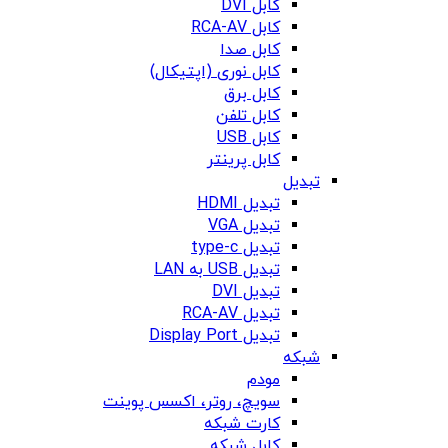
کابل DVI
کابل RCA-AV
کابل صدا
کابل نوری (اپتیکال)
کابل برق
کابل تلفن
کابل USB
کابل پرینتر
تبدیل
تبدیل HDMI
تبدیل VGA
تبدیل type-c
تبدیل USB به LAN
تبدیل DVI
تبدیل RCA-AV
تبدیل Display Port
شبکه
مودم
سویچ، روتر، اکسس پوینت
کارت شبکه
کابل شبکه