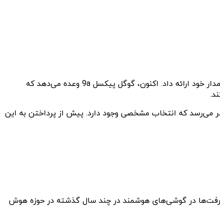
سامسونگ گلکسی S24 FE هنگام عرضه در سال گذشته واقعاً چشمگیر ظاهر شد و به‌طور شگفت‌آوری عملکردی نزدیک به مدل‌های پرچمدار خود ارائه داد. اکنون، گوگل پیکسل 9a وعده می‌دهد که
 که انجام آزمایش‌های دقیق‌تر روی Pixel 9a هنوز ضروری است، اما به نظر می‌رسد که انتخاب مشخصی وجود دارد. پیش از پرداختن به این
 تقریباً تمام پیشرفت‌ها در گوشی‌های هوشمند در چند سال گذشته در حوزه هوش