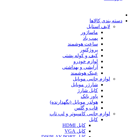
دسته بندی کالاها
لایف استایل
ماساژور
پمپ باد
ساعت هوشمند
پروژکتور
کیف و کوله پشتی
لوازم خودرو
آرایشی و بهداشتی
عینک هوشمند
لوازم جانبی موبایل
شارژر موبایل
کابل شارژ
پاور بانک
هولدر موبایل (نگهدارنده)
قاب و گلس
لوازم جانبی کامپیوتر و لپ تاپ
کابل
کابل HDMI
کابل VGA
کابل DISPLAY PORT