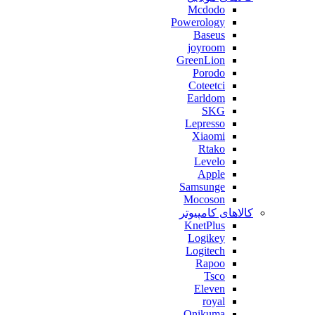
Mcdodo
Powerology
Baseus
joyroom
GreenLion
Porodo
Coteetci
Earldom
SKG
Lepresso
Xiaomi
Rtako
Levelo
Apple
Samsunge
Mocoson
کالاهای کامپیوتر
KnetPlus
Logikey
Logitech
Rapoo
Tsco
Eleven
royal
Onikuma