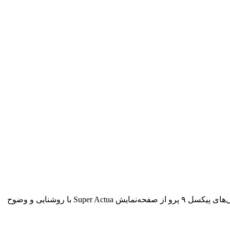
پیکسل ۹ از یک صفحه‌نمایش Actua با قطر ۶.۳ اینچ بهره می‌برد که توسط گوریلا گلس ویکتوس ۲ محافظت می‌شود. این در حالیست که مدل‌های پیکسل ۹ پرو از صفحه‌نمایش Super Actua با روشنایی و وضوح