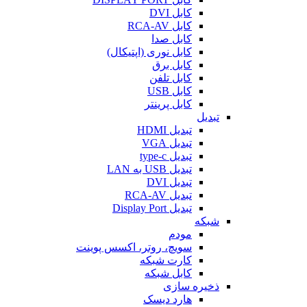
کابل DVI
کابل RCA-AV
کابل صدا
کابل نوری (اپتیکال)
کابل برق
کابل تلفن
کابل USB
کابل پرینتر
تبدیل
تبدیل HDMI
تبدیل VGA
تبدیل type-c
تبدیل USB به LAN
تبدیل DVI
تبدیل RCA-AV
تبدیل Display Port
شبکه
مودم
سویچ، روتر، اکسس پوینت
کارت شبکه
کابل شبکه
ذخیره سازی
هارد دیسک