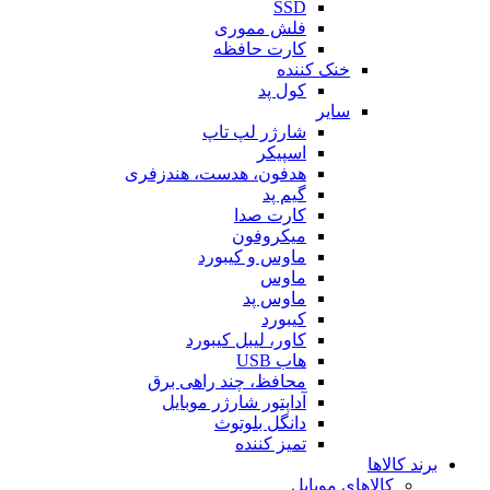
SSD
فلش مموری
کارت حافظه
خنک کننده
کول پد
سایر
شارژر لپ تاپ
اسپیکر
هدفون، هدست، هندزفری
گیم پد
کارت صدا
میکروفون
ماوس و کیبورد
ماوس
ماوس پد
کیبورد
کاور، لیبل کیبورد
هاب USB
محافظ، چند راهی برق
آداپتور شارژر موبایل
دانگل بلوتوث
تمیز کننده
برند کالاها
کالاهای موبایل