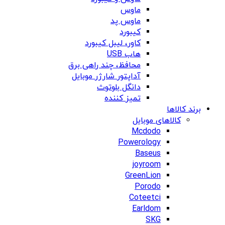
ماوس
ماوس پد
کیبورد
کاور، لیبل کیبورد
هاب USB
محافظ، چند راهی برق
آداپتور شارژر موبایل
دانگل بلوتوث
تمیز کننده
برند کالاها
کالاهای موبایل
Mcdodo
Powerology
Baseus
joyroom
GreenLion
Porodo
Coteetci
Earldom
SKG