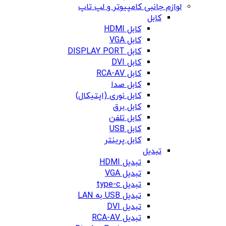
لوازم جانبی کامپیوتر و لپ تاپ
کابل
کابل HDMI
کابل VGA
کابل DISPLAY PORT
کابل DVI
کابل RCA-AV
کابل صدا
کابل نوری (اپتیکال)
کابل برق
کابل تلفن
کابل USB
کابل پرینتر
تبدیل
تبدیل HDMI
تبدیل VGA
تبدیل type-c
تبدیل USB به LAN
تبدیل DVI
تبدیل RCA-AV