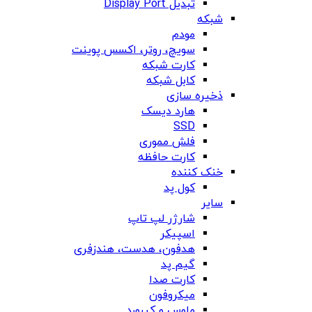
تبدیل Display Port
شبکه
مودم
سویچ، روتر، اکسس پوینت
کارت شبکه
کابل شبکه
ذخیره سازی
هارد دیسک
SSD
فلش مموری
کارت حافظه
خنک کننده
کول پد
سایر
شارژر لپ تاپ
اسپیکر
هدفون، هدست، هندزفری
گیم پد
کارت صدا
میکروفون
ماوس و کیبورد