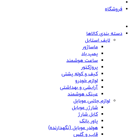
فروشگاه
دسته بندی کالاها
لایف استایل
ماساژور
پمپ باد
ساعت هوشمند
پروژکتور
کیف و کوله پشتی
لوازم خودرو
آرایشی و بهداشتی
عینک هوشمند
لوازم جانبی موبایل
شارژر موبایل
کابل شارژ
پاور بانک
هولدر موبایل (نگهدارنده)
قاب و گلس