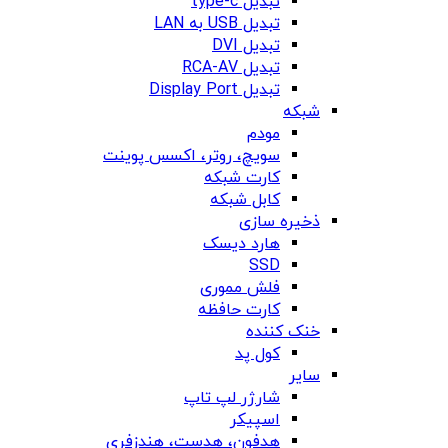
تبدیل type-c
تبدیل USB به LAN
تبدیل DVI
تبدیل RCA-AV
تبدیل Display Port
شبکه
مودم
سویچ، روتر، اکسس پوینت
کارت شبکه
کابل شبکه
ذخیره سازی
هارد دیسک
SSD
فلش مموری
کارت حافظه
خنک کننده
کول پد
سایر
شارژر لپ تاپ
اسپیکر
هدفون، هدست، هندزفری