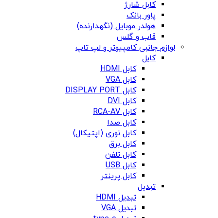
کابل شارژ
پاور بانک
هولدر موبایل (نگهدارنده)
قاب و گلس
لوازم جانبی کامپیوتر و لپ تاپ
کابل
کابل HDMI
کابل VGA
کابل DISPLAY PORT
کابل DVI
کابل RCA-AV
کابل صدا
کابل نوری (اپتیکال)
کابل برق
کابل تلفن
کابل USB
کابل پرینتر
تبدیل
تبدیل HDMI
تبدیل VGA