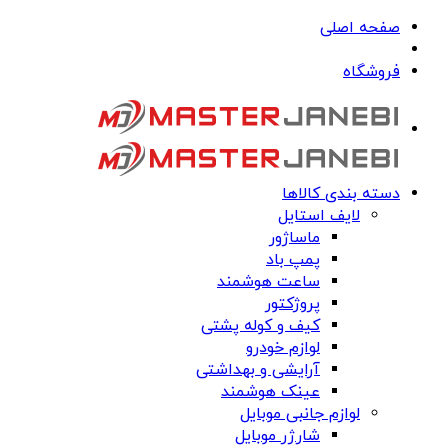
صفحه اصلی
فروشگاه
دسته بندی کالاها
لایف استایل
ماساژور
پمپ باد
ساعت هوشمند
پروژکتور
کیف و کوله پشتی
لوازم خودرو
آرایشی و بهداشتی
عینک هوشمند
لوازم جانبی موبایل
شارژر موبایل