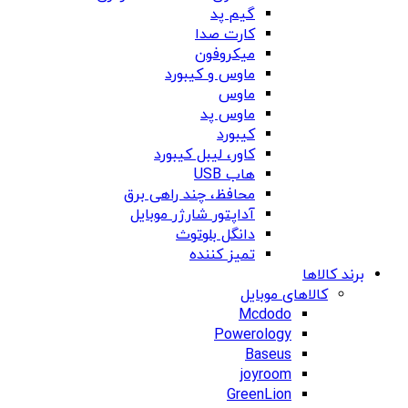
گیم پد
کارت صدا
میکروفون
ماوس و کیبورد
ماوس
ماوس پد
کیبورد
کاور، لیبل کیبورد
هاب USB
محافظ، چند راهی برق
آداپتور شارژر موبایل
دانگل بلوتوث
تمیز کننده
برند کالاها
کالاهای موبایل
Mcdodo
Powerology
Baseus
joyroom
GreenLion