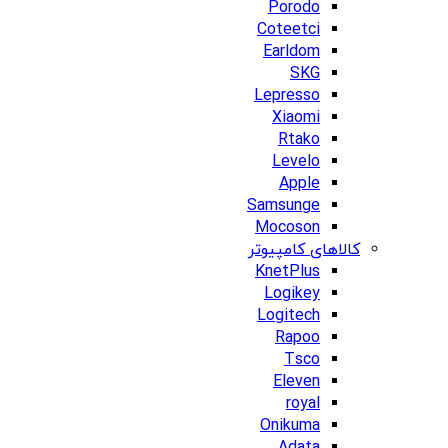
Porodo
Coteetci
Earldom
SKG
Lepresso
Xiaomi
Rtako
Levelo
Apple
Samsunge
Mocoson
کالاهای کامپیوتر
KnetPlus
Logikey
Logitech
Rapoo
Tsco
Eleven
royal
Onikuma