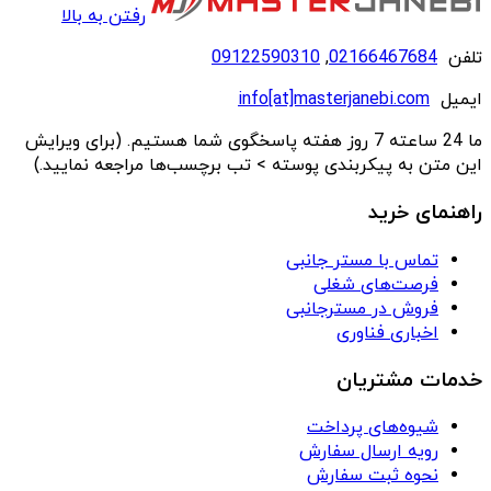
رفتن به بالا
تلفن
02166467684
,
09122590310
ایمیل
info[at]masterjanebi.com
ما 24 ساعته 7 روز هفته پاسخگوی شما هستیم. (برای ویرایش
این متن به پیکربندی پوسته > تب برچسب‌ها مراجعه نمایید.)
راهنمای خرید
تماس با مستر جانبی
فرصت‌های شغلی
فروش در مسترجانبی
اخباری فناوری
خدمات مشتریان
شیوه‌های پرداخت
رویه ارسال سفارش
نحوه ثبت سفارش