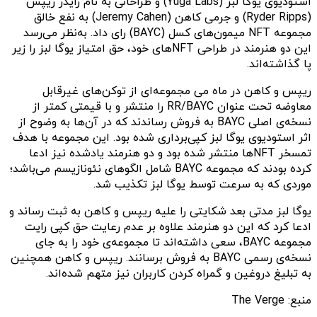
استودیوی یوگا لبز (Yuga Labs) و طراحانی به نام رایدر ریپس
(Ryder Ripps) و جرمی کاهن (Jeremy Cahen) به نفع خالق
مجموعه NFT میمون‌های کسل (BAYC) رای داد. به‌نظر می‌رسد
این دو هنرمند در طراحی NFT‌های خود، حق امتیاز یوگا لبز را زیر
پا گذاشته‌اند.
ریپس و کاهن در ماه می مجموعه‌ای از توکن‌های غیرقابل
معاوضه تحت عنوان RR/BAYC را منتشر و با قیمتی کمتر از
نسخه‌ی اصلی BAYC به فروش رساندند که در آن‌ها به وضوح از
اثر استودیوی یوگا لبز کپی‌برداری شده بود. این مجموعه با هدف
تمسخر NFT‌ها منتشر شده بود و دو هنرمند یادشده نیز ادعا
کرده بودند که مجموعه BAYC شامل الگوهای نئونازیسم می‌باشد؛
موردی که به سرعت توسط یوگا لبز تکذیب شد.
یوگا لبز مدتی بعد شکایتی را علیه ریپس و کاهن به ثبت رساند و
ادعا کرد که این دو هنرمند علاوه بر عدم رعایت حق کپی رایت
مجموعه BAYC، سعی داشته‌اند تا مجموعه‌ی خود را به جای
نسخه‌ی رسمی BAYC به فروش برسانند. ریپس و کاهن همچنین
به تبلیغ دروغین و گمراه کردن کاربران نیز متهم شده‌اند.
منبع: The Verge