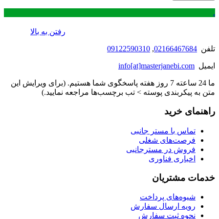
.
رفتن به بالا
تلفن
02166467684
,
09122590310
ایمیل
info[at]masterjanebi.com
ما 24 ساعته 7 روز هفته پاسخگوی شما هستیم. (برای ویرایش این
متن به پیکربندی پوسته > تب برچسب‌ها مراجعه نمایید.)
راهنمای خرید
تماس با مستر جانبی
فرصت‌های شغلی
فروش در مسترجانبی
اخباری فناوری
خدمات مشتریان
شیوه‌های پرداخت
رویه ارسال سفارش
نحوه ثبت سفارش