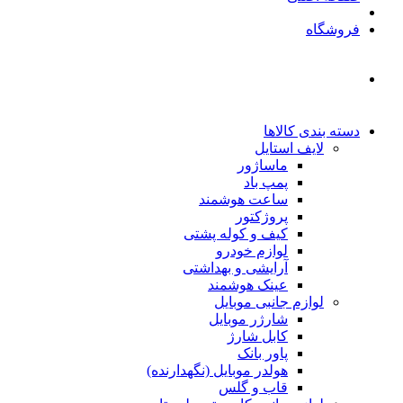
فروشگاه
دسته بندی کالاها
لایف استایل
ماساژور
پمپ باد
ساعت هوشمند
پروژکتور
کیف و کوله پشتی
لوازم خودرو
آرایشی و بهداشتی
عینک هوشمند
لوازم جانبی موبایل
شارژر موبایل
کابل شارژ
پاور بانک
هولدر موبایل (نگهدارنده)
قاب و گلس