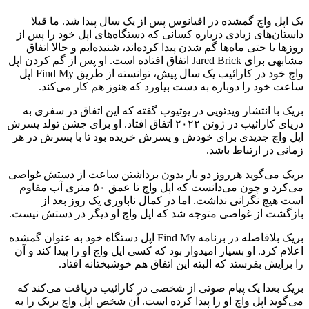
یک اپل واچ گمشده در اقیانوس پس از یک سال پیدا شد. ما قبلا
داستان‌های زیادی درباره کسانی که دستگاه‌های اپل خود را پس از
روزها یا حتی ماه‌ها گم شدن پیدا کرده‌اند، شنیده‌ایم و حالا اتفاق
مشابهی برای Jared Brick اتفاق افتاده است. او پس از گم کردن اپل
واچ خود در کارائیب یک سال پیش، توانسته از طریق Find My اپل
ساعت خود را دوباره به دست بیاورد که هنوز هم کار می‌کند.
بریک با انتشار ویدئویی در یوتیوب گفته که این اتفاق در سفری به
دریای کارائیب در ژوئن ۲۰۲۲ اتفاق افتاد. او برای جشن تولد پسرش
اپل واچ جدیدی برای خودش و پسرش خریده بود تا با پسرش در هر
زمانی در ارتباط باشد.
بریک می‌گوید هرروز دو بار بدون برداشتن ساعت از دستش غواصی
می‌کرد و چون می‌دانست که اپل واچ تا عمق ۵۰ متری آب مقاوم
است هیچ نگرانی نداشت. اما در کمال ناباوری یک روز بعد از
بازگشت از غواصی متوجه شد که اپل واچ‌ او دیگر در دستش نیست.
بریک بلافاصله در برنامه Find My اپل دستگاه خود به عنوان گمشده
اعلام کرد. او بسیار امیدوار بود که کسی اپل واچ او را پیدا کند و آن
را برایش بفرستد که البته این اتفاق هم خوشبختانه افتاد.
بریک بعدا یک پیام صوتی از شخصی در کارائیب دریافت می‌کند که
می‌گوید اپل واچ او را پیدا کرده است. آن شخص اپل واچ بریک را به