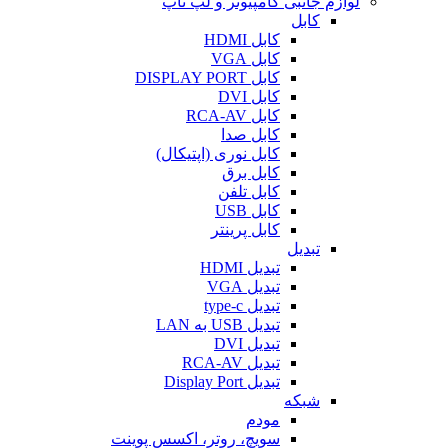
لوازم جانبی کامپیوتر و لپ تاپ
کابل
کابل HDMI
کابل VGA
کابل DISPLAY PORT
کابل DVI
کابل RCA-AV
کابل صدا
کابل نوری (اپتیکال)
کابل برق
کابل تلفن
کابل USB
کابل پرینتر
تبدیل
تبدیل HDMI
تبدیل VGA
تبدیل type-c
تبدیل USB به LAN
تبدیل DVI
تبدیل RCA-AV
تبدیل Display Port
شبکه
مودم
سویچ، روتر، اکسس پوینت