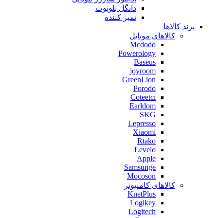
دانگل بلوتوث
تمیز کننده
برند کالاها
کالاهای موبایل
Mcdodo
Powerology
Baseus
joyroom
GreenLion
Porodo
Coteetci
Earldom
SKG
Lepresso
Xiaomi
Rtako
Levelo
Apple
Samsunge
Mocoson
کالاهای کامپیوتر
KnetPlus
Logikey
Logitech