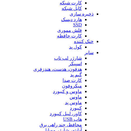
کارت شبکه
کابل شبکه
ذخیره سازی
هارد دیسک
SSD
فلش مموری
کارت حافظه
خنک کننده
کول پد
سایر
شارژر لپ تاپ
اسپیکر
هدفون، هدست، هندزفری
گیم پد
کارت صدا
میکروفون
ماوس و کیبورد
ماوس
ماوس پد
کیبورد
کاور، لیبل کیبورد
هاب USB
محافظ، چند راهی برق
آداپتور شارژر موبایل