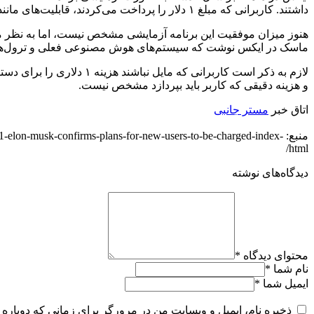
داشتند. کاربرانی که مبلغ ۱ دلار را پرداخت می‌کردند، قابلیت‌های مانند پست کردن، پاسخ دادن، پسندیدن و نشانک گذاری پست‌های ایکس برایشان فعال می‌شد.
هنوز میزان موفقیت این برنامه آزمایشی مشخص نیست، اما به نظر می
ماسک در ایکس نوشت که سیستم‌های هوش مصنوعی فعلی و ترول‌ها می‌تو
لازم به ذکر است کاربران
و هزینه دقیقی که کاربر باید بپردازد مشخص نیست.
اتاق خبر
مستر جانبی
منبع: on-musk-confirms-plans-for-new-users-to-be-charged-index
html/
دیدگاه‌های نوشته
محتوای دیدگاه
*
نام شما
*
ایمیل شما
*
ذخیره نام، ایمیل و وبسایت من در مرورگر برای زمانی که دوباره 