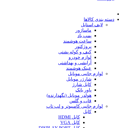
دسته بندی کالاها
لایف استایل
ماساژور
پمپ باد
ساعت هوشمند
پروژکتور
کیف و کوله پشتی
لوازم خودرو
آرایشی و بهداشتی
عینک هوشمند
لوازم جانبی موبایل
شارژر موبایل
کابل شارژ
پاور بانک
هولدر موبایل (نگهدارنده)
قاب و گلس
لوازم جانبی کامپیوتر و لپ تاپ
کابل
کابل HDMI
کابل VGA
کابل DISPLAY PORT