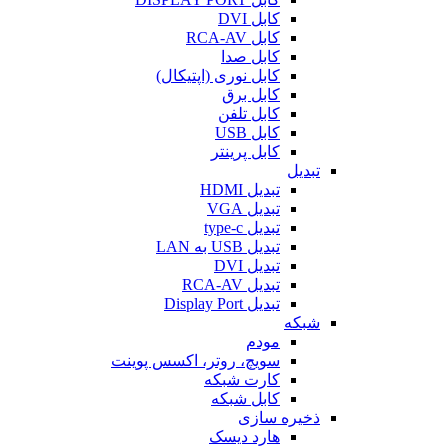
کابل DVI
کابل RCA-AV
کابل صدا
کابل نوری (اپتیکال)
کابل برق
کابل تلفن
کابل USB
کابل پرینتر
تبدیل
تبدیل HDMI
تبدیل VGA
تبدیل type-c
تبدیل USB به LAN
تبدیل DVI
تبدیل RCA-AV
تبدیل Display Port
شبکه
مودم
سویچ، روتر، اکسس پوینت
کارت شبکه
کابل شبکه
ذخیره سازی
هارد دیسک