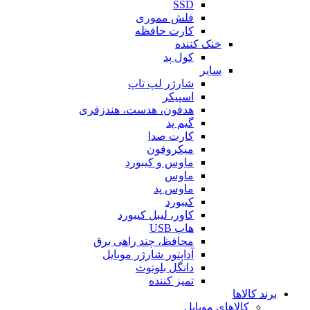
SSD
فلش مموری
کارت حافظه
خنک کننده
کول پد
سایر
شارژر لپ تاپ
اسپیکر
هدفون، هدست، هندزفری
گیم پد
کارت صدا
میکروفون
ماوس و کیبورد
ماوس
ماوس پد
کیبورد
کاور، لیبل کیبورد
هاب USB
محافظ، چند راهی برق
آداپتور شارژر موبایل
دانگل بلوتوث
تمیز کننده
برند کالاها
کالاهای موبایل