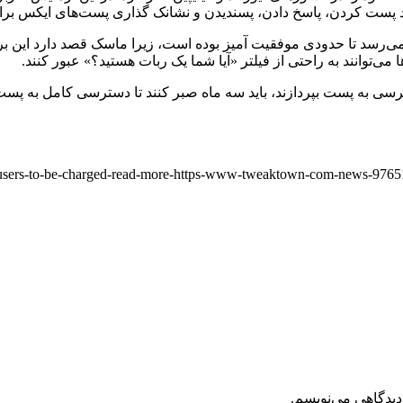
‌رسد تا حدودی موفقیت آمیز بوده است، زیرا ماسک قصد دارد این برن
انند به راحتی از فیلتر «آیا شما یک ربات هستید؟» عبور کنند.
ی که مایل نباشند هزینه ۱ دلاری را برای دسترسی به پست بپردازند، باید سه ماه صبر کنند
-users-to-be-charged-read-more-https-www-tweaktown-com-news-97651-el
دیدگاهی می‌نویسم.