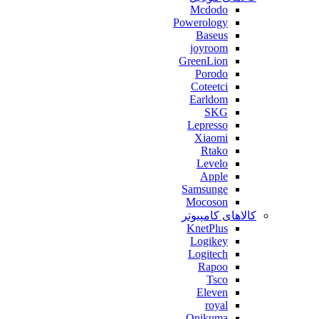
Mcdodo
Powerology
Baseus
joyroom
GreenLion
Porodo
Coteetci
Earldom
SKG
Lepresso
Xiaomi
Rtako
Levelo
Apple
Samsunge
Mocoson
کالاهای کامپیوتر
KnetPlus
Logikey
Logitech
Rapoo
Tsco
Eleven
royal
Onikuma