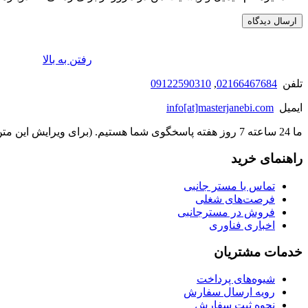
رفتن به بالا
تلفن
02166467684
,
09122590310
ایمیل
info[at]masterjanebi.com
ما 24 ساعته 7 روز هفته پاسخگوی شما هستیم. (برای ویرایش این متن به پیکربندی پوسته > تب برچسب‌ها مراجعه نمایید.)
راهنمای خرید
تماس با مستر جانبی
فرصت‌های شغلی
فروش در مسترجانبی
اخباری فناوری
خدمات مشتریان
شیوه‌های پرداخت
رویه ارسال سفارش
نحوه ثبت سفارش