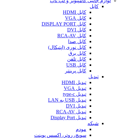
لوازم جانبی کامپیوتر و لپ تاپ
کابل
کابل HDMI
کابل VGA
کابل DISPLAY PORT
کابل DVI
کابل RCA-AV
کابل صدا
کابل نوری (اپتیکال)
کابل برق
کابل تلفن
کابل USB
کابل پرینتر
تبدیل
تبدیل HDMI
تبدیل VGA
تبدیل type-c
تبدیل USB به LAN
تبدیل DVI
تبدیل RCA-AV
تبدیل Display Port
شبکه
مودم
سویچ، روتر، اکسس پوینت