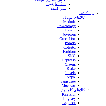
دانگل بلوتوث
تمیز کننده
برند کالاها
کالاهای موبایل
Mcdodo
Powerology
Baseus
joyroom
GreenLion
Porodo
Coteetci
Earldom
SKG
Lepresso
Xiaomi
Rtako
Levelo
Apple
Samsunge
Mocoson
کالاهای کامپیوتر
KnetPlus
Logikey
Logitech