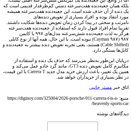
اما در واقع، این جعبه‌دنده یک گیربکس شش‌سرعته اصلی نیست،
بلکه همان جعبه‌دنده هفت‌سرعته دستیِ کم‌طرفدار قدیمی است که
یک دنده از آن حذف شده است. این جعبه‌دنده هفت‌سرعته همیشه
مورد انتقاد بوده و افراد بسیاری از تعویض دنده‌های
نامرتب و سختی در پیدا کردن زمان تعویض دنده‌ها شکایت داشتند.
تقریبا تمام افراد قبول دارند که استفاده از جعبه‌دنده هفت‌سرعته
هرگز به لذت جعبه‌دنده شش‌سرعته مدل‌های ۹۹۷ یا کایمن
۹۸۷ (۹۸۷ Cayman) نبوده است. با این حال، همه آنها از نوع کابلی
(Cable Shifted) هستند، یعنی تجربه تعویض دنده بیشتر به جعبه‌دنده و
کابل‌ها بستگی دارد.
درپایان این‌طور به‌نظر می‌رسد که حذف یک دنده و استفاده از
مکانیزم کامل تعویض دنده GT3، مانند گرد جادو عمل می‌کند و
همین یک تغییر، باعث ارزش خرید مدل جدید Carrera T با این قیمت،
در نظر بسیاری از خریداران خواهد شد.
اتاق خبر
مستر جانبی
منبع: https://diginoy.com/325004/2026-porsche-911-carrera-t-is-a-
heavenly-sports-car/
دیدگاه‌های نوشته