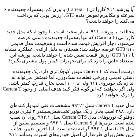
آیا پورشه ۹۱۱ کارِرا تی (Carrera T) با وزن کم، به‌همراه جعبه‌دنده ۶
سرعته و مکانیزم تعویض دنده GT3، ارزش پولی که پرداخت
می‌کنید را خواهد داشت؟
مخالفت با پورشه ۹۱۱ بسیار سخت است. با وجود اینکه مدل جدید
کارِرا تی (Carrera T) که تنها به‌همراه جعبه‌دنده دستی عرضه
می‌شود، دچار افزایش قیمت شده است و هم‌قیمت مدل قدیمی
۹۱۱ GT3 عرضه خواهد شد؛ همچنان به دلیل ارائه‌ی عملکرد مشابه
با ۹۱۱ GT3 ارزش قیمت تعیین شده را خواهد داشت. پورشه این
استعداد خاص را دارد که برای تجهیزات کمتر، پول بیشتری بگیرد!
درست است که Carrera T موتور کوچک‌تری دارد، یک جعبه‌دنده
دستی قدیمی و برخی قطعات سبک‌وزن، اما قیمتش می‌تواند به
اندازه یک خودروی ۹۱۱ ولی با ۱۰۰ اسب بخار، قدرتِ کمتر باشد.
ولی اگر بخواهید که این‌گونه فکر کنید هدف اصلی از وجود Carrera T
را درک نخواهید کرد.
مدل جدید Carrera T نسل ۹۹۲.۲ مشخصات فنی امیدوارکننده‌ای
دارد، ۳۸۸ اسب بخار از یک موتور تخت‌شش‌سیلندر ۳ لیتری توربو
دوقلو که توربوهای مدل Carrera GTS نسل ۹۹۲.۱ روی آن نصب
شده است. ترمزها از Carrera S نسل ۹۹۲.۱ و سیستم تعلیق از
مدل GTS نسل ۹۹۲.۱ گرفته شده است. اما آخرین تغییر، جذاب
ترین بخش برای طرفداران اصیل خودروهای اسپرت به‌مانند ۹۱۱