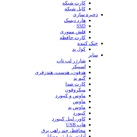
کارت شبکه
کابل شبکه
ذخیره سازی
هارد دیسک
SSD
فلش مموری
کارت حافظه
خنک کننده
کول پد
سایر
شارژر لپ تاپ
اسپیکر
هدفون، هدست، هندزفری
گیم پد
کارت صدا
میکروفون
ماوس و کیبورد
ماوس
ماوس پد
کیبورد
کاور، لیبل کیبورد
هاب USB
محافظ، چند راهی برق
آداپتور شارژر موبایل