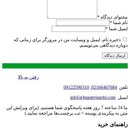
محتوای دیدگاه
*
نام شما
*
ایمیل شما
*
ذخیره نام، ایمیل و وبسایت من در مرورگر برای زمانی که
دوباره دیدگاهی می‌نویسم.
.
رفتن به بالا
تلفن
02166467684
,
09122590310
ایمیل
info[at]masterjanebi.com
ما 24 ساعته 7 روز هفته پاسخگوی شما هستیم. (برای ویرایش این
متن به پیکربندی پوسته > تب برچسب‌ها مراجعه نمایید.)
راهنمای خرید