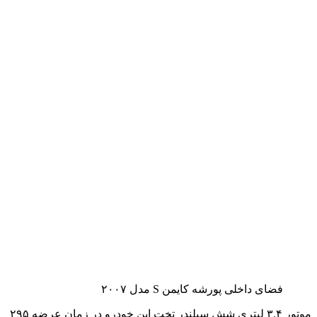
فضای داخلی پورشه کایمن S مدل ۲۰۰۷
موتور ۳.۴ لیتری شش سیلندر تخت این خودرو در زمان عرضه ۲۹۵