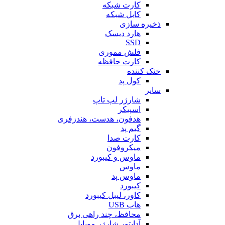
کارت شبکه
کابل شبکه
ذخیره سازی
هارد دیسک
SSD
فلش مموری
کارت حافظه
خنک کننده
کول پد
سایر
شارژر لپ تاپ
اسپیکر
هدفون، هدست، هندزفری
گیم پد
کارت صدا
میکروفون
ماوس و کیبورد
ماوس
ماوس پد
کیبورد
کاور، لیبل کیبورد
هاب USB
محافظ، چند راهی برق
آداپتور شارژر موبایل