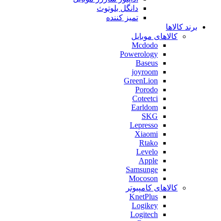
دانگل بلوتوث
تمیز کننده
برند کالاها
کالاهای موبایل
Mcdodo
Powerology
Baseus
joyroom
GreenLion
Porodo
Coteetci
Earldom
SKG
Lepresso
Xiaomi
Rtako
Levelo
Apple
Samsunge
Mocoson
کالاهای کامپیوتر
KnetPlus
Logikey
Logitech