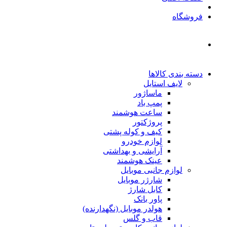
فروشگاه
دسته بندی کالاها
لایف استایل
ماساژور
پمپ باد
ساعت هوشمند
پروژکتور
کیف و کوله پشتی
لوازم خودرو
آرایشی و بهداشتی
عینک هوشمند
لوازم جانبی موبایل
شارژر موبایل
کابل شارژ
پاور بانک
هولدر موبایل (نگهدارنده)
قاب و گلس