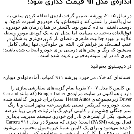
اندازه‌ی مدل ۹۱۱ قیمت گذاری شود!
در سال ۲۰۰۵، پورشه تصمیم گرفت ایده‌ی اضافه کردن سقف به
مدل باکستر را عملی کند و نتیجه‌اش، یک خودروی اسپرت کوچک و
دوست‌داشتنی به نام کایمن بود. باکستر در همان زمان هم خودرویی
فوق‌العاده به‌حساب می‌آمد، اما تبدیل آن به یک کوپه‌ی موتور وسط،
علاوه بر بهبود جذابیت ظاهری، فضای بار کاربردی‌تری به شکل درِ
عقب لیفت‌بک نیز فراهم کرد. البته این جلوه‌گری تنها زمانی کامل
می‌شود که رنگ و آپشن‌های درستی برای خودرو انتخاب شده باشند؛
چیزی که در این نمونه به‌خوبی رعایت شده است.
در دیجینوی بخوانید:
افسانه‌ای که خاک می‌خورد: پورشه ۹۱۱ کمیاب، آماده تولدی دوباره
این کایمن S مدل ۲۰۰۷ تقریبا تمام گزینه‌های سفارشی‌سازی را
دارد و هم‌اکنون در سایت مزایده‌ی Bring a Trailer (که مانند Car and
Driver زیرمجموعه‌ی Hearst Autos است) برای فروش گذاشته شده
است. خودرو به گیربکس دستی شش‌سرعته مجهز است و با رنگ
سبز جنگلی چشم‌نواز و کابینی کرم‌رنگ با تزئینات چوبی زیبا عرضه
می‌شود. یکی از آپشن‌های نادر این خودرو، سیستم مدیریت پایداری
فعال پورشه (PASM) است؛ چیزی که معمولا در مدل ۹۱۱ Carrera
S دیده می‌شود و برای یک کایمن نسبتا غیرمعمول محسوب می‌شود.
با تنها ۲۶۰۰۰ مایل کارکرد، این خودرو استفاده‌ی کمی داشته و در