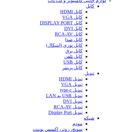
لوازم جانبی کامپیوتر و لپ تاپ
کابل
کابل HDMI
کابل VGA
کابل DISPLAY PORT
کابل DVI
کابل RCA-AV
کابل صدا
کابل نوری (اپتیکال)
کابل برق
کابل تلفن
کابل USB
کابل پرینتر
تبدیل
تبدیل HDMI
تبدیل VGA
تبدیل type-c
تبدیل USB به LAN
تبدیل DVI
تبدیل RCA-AV
تبدیل Display Port
شبکه
مودم
سویچ، روتر، اکسس پوینت