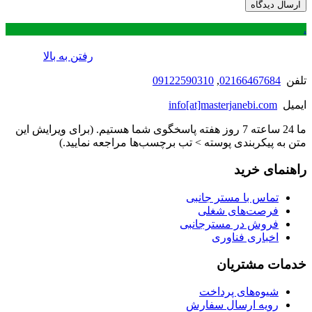
.
رفتن به بالا
تلفن
02166467684
,
09122590310
ایمیل
info[at]masterjanebi.com
ما 24 ساعته 7 روز هفته پاسخگوی شما هستیم. (برای ویرایش این
متن به پیکربندی پوسته > تب برچسب‌ها مراجعه نمایید.)
راهنمای خرید
تماس با مستر جانبی
فرصت‌های شغلی
فروش در مسترجانبی
اخباری فناوری
خدمات مشتریان
شیوه‌های پرداخت
رویه ارسال سفارش