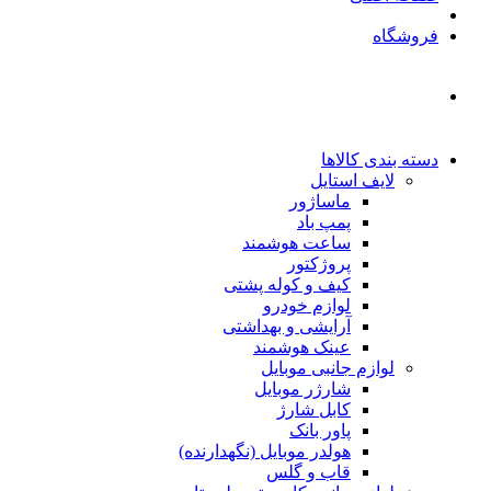
فروشگاه
دسته بندی کالاها
لایف استایل
ماساژور
پمپ باد
ساعت هوشمند
پروژکتور
کیف و کوله پشتی
لوازم خودرو
آرایشی و بهداشتی
عینک هوشمند
لوازم جانبی موبایل
شارژر موبایل
کابل شارژ
پاور بانک
هولدر موبایل (نگهدارنده)
قاب و گلس