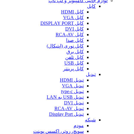
لوازم جانبی کامپیوتر و لپ تاپ
کابل
کابل HDMI
کابل VGA
کابل DISPLAY PORT
کابل DVI
کابل RCA-AV
کابل صدا
کابل نوری (اپتیکال)
کابل برق
کابل تلفن
کابل USB
کابل پرینتر
تبدیل
تبدیل HDMI
تبدیل VGA
تبدیل type-c
تبدیل USB به LAN
تبدیل DVI
تبدیل RCA-AV
تبدیل Display Port
شبکه
مودم
سویچ، روتر، اکسس پوینت