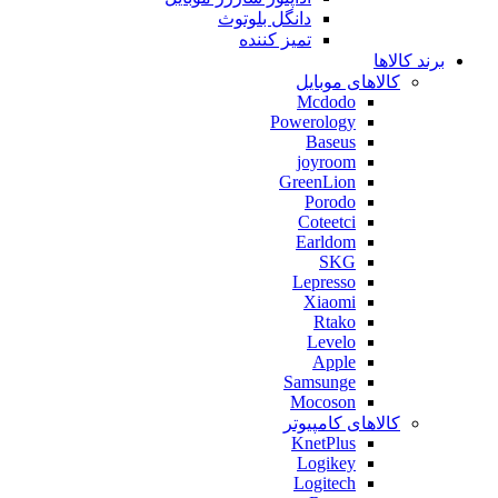
دانگل بلوتوث
تمیز کننده
برند کالاها
کالاهای موبایل
Mcdodo
Powerology
Baseus
joyroom
GreenLion
Porodo
Coteetci
Earldom
SKG
Lepresso
Xiaomi
Rtako
Levelo
Apple
Samsunge
Mocoson
کالاهای کامپیوتر
KnetPlus
Logikey
Logitech