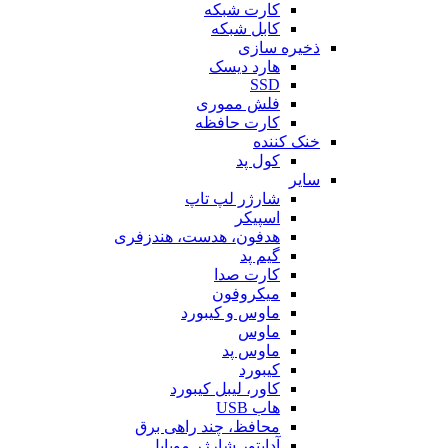
کارت شبکه
کابل شبکه
ذخیره سازی
هارد دیسک
SSD
فلش مموری
کارت حافظه
خنک کننده
کول پد
سایر
شارژر لپ تاپ
اسپیکر
هدفون، هدست، هندزفری
گیم پد
کارت صدا
میکروفون
ماوس و کیبورد
ماوس
ماوس پد
کیبورد
کاور، لیبل کیبورد
هاب USB
محافظ، چند راهی برق
آداپتور شارژر موبایل