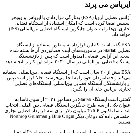
ایرباس می پرند
آژانس فضایی اروپا (ESA) به‌تازگی قراردادی با ایرباس و وویجر
اسپیس امضا کرده است که امکان استفاده از ایستگاه فضایی
تجاری آن‌ها را به عنوان جایگزین ایستگاه فضایی بین‌المللی (ISS)
خواهد داد.
ESA گفته است که این قرارداد به منظور استفاده از ایستگاه
فضایی Starlab در ماموریت‌های آینده فضانوردی آن‌ها بسته شده
است. این آژانس فضایی امیدوار است که پس از بازنشستگی
ایستگاه فضایی بین‌المللی در سال ۲۰۳۰ بتواند این کار را انجام دهد.
ESA بیش از ۲۰ سال است که از ایستگاه فضایی بین‌المللی استفاده
می‌کند و فضانوردان خود را به آنجا می‌فرستد. حالا قرار است پس
از بازنشستگی ایستگاه فضایی بین‌المللی، ایستگاه‌های فضایی
تجاری ایرباس جای آن را بگیرد.
گفتنی است ایستگاه Starlab در دسامبر ۲۰۲۱ از سوی ناسا به
عنوان یکی از سه طرح جایگزین ایستگاه فضایی بین المللی انتخاب
شد. ناسا تاکنون ۴۱۵.۶ میلیون دلار برای سه قرارداد فضایی تجاری
اختصاص داده که دو تای دیگر Blue Origin و Northrop Grumman
هستند.
وویجر اسپیس نیز قرار است با ایرباس در توسعه ایستگاه فضایی