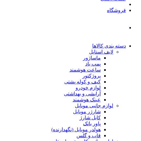
فروشگاه
دسته بندی کالاها
لایف استایل
ماساژور
پمپ باد
ساعت هوشمند
پروژکتور
کیف و کوله پشتی
لوازم خودرو
آرایشی و بهداشتی
عینک هوشمند
لوازم جانبی موبایل
شارژر موبایل
کابل شارژ
پاور بانک
هولدر موبایل (نگهدارنده)
قاب و گلس