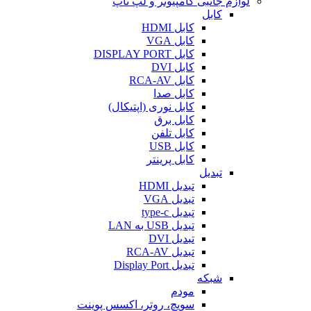
لوازم جانبی کامپیوتر و لپ تاپ
کابل
کابل HDMI
کابل VGA
کابل DISPLAY PORT
کابل DVI
کابل RCA-AV
کابل صدا
کابل نوری (اپتیکال)
کابل برق
کابل تلفن
کابل USB
کابل پرینتر
تبدیل
تبدیل HDMI
تبدیل VGA
تبدیل type-c
تبدیل USB به LAN
تبدیل DVI
تبدیل RCA-AV
تبدیل Display Port
شبکه
مودم
سویچ، روتر، اکسس پوینت