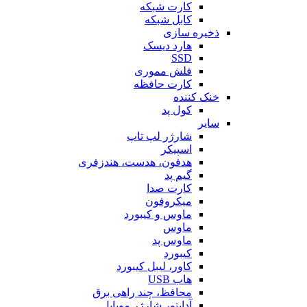
کارت شبکه
کابل شبکه
ذخیره سازی
هارد دیسک
SSD
فلش مموری
کارت حافظه
خنک کننده
کول پد
سایر
شارژر لپ تاپ
اسپیکر
هدفون، هدست، هندزفری
گیم پد
کارت صدا
میکروفون
ماوس و کیبورد
ماوس
ماوس پد
کیبورد
کاور، لیبل کیبورد
هاب USB
محافظ، چند راهی برق
آداپتور شارژر موبایل