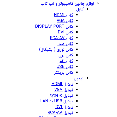
لوازم جانبی کامپیوتر و لپ تاپ
کابل
کابل HDMI
کابل VGA
کابل DISPLAY PORT
کابل DVI
کابل RCA-AV
کابل صدا
کابل نوری (اپتیکال)
کابل برق
کابل تلفن
کابل USB
کابل پرینتر
تبدیل
تبدیل HDMI
تبدیل VGA
تبدیل type-c
تبدیل USB به LAN
تبدیل DVI
تبدیل RCA-AV