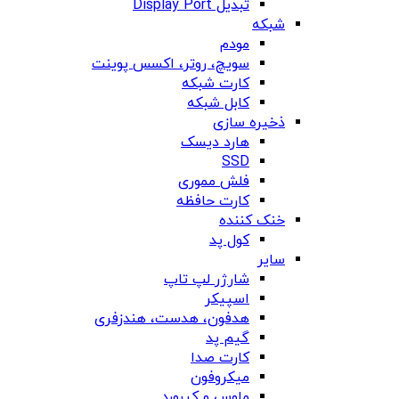
تبدیل Display Port
شبکه
مودم
سویچ، روتر، اکسس پوینت
کارت شبکه
کابل شبکه
ذخیره سازی
هارد دیسک
SSD
فلش مموری
کارت حافظه
خنک کننده
کول پد
سایر
شارژر لپ تاپ
اسپیکر
هدفون، هدست، هندزفری
گیم پد
کارت صدا
میکروفون
ماوس و کیبورد