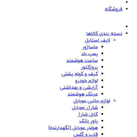
فروشگاه
دسته بندی کالاها
لایف استایل
ماساژور
پمپ باد
ساعت هوشمند
پروژکتور
کیف و کوله پشتی
لوازم خودرو
آرایشی و بهداشتی
عینک هوشمند
لوازم جانبی موبایل
شارژر موبایل
کابل شارژ
پاور بانک
هولدر موبایل (نگهدارنده)
قاب و گلس