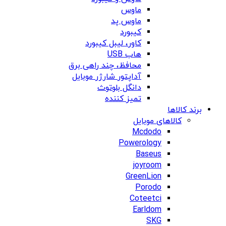
ماوس
ماوس پد
کیبورد
کاور، لیبل کیبورد
هاب USB
محافظ، چند راهی برق
آداپتور شارژر موبایل
دانگل بلوتوث
تمیز کننده
برند کالاها
کالاهای موبایل
Mcdodo
Powerology
Baseus
joyroom
GreenLion
Porodo
Coteetci
Earldom
SKG