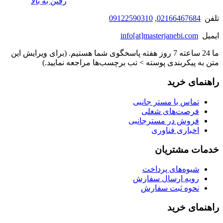
رفتن به بالا
تلفن
02166467684
,
09122590310
ایمیل
info[at]masterjanebi.com
ما 24 ساعته 7 روز هفته پاسخگوی شما هستیم. (برای ویرایش این
متن به پیکربندی پوسته > تب برچسب‌ها مراجعه نمایید.)
راهنمای خرید
تماس با مستر جانبی
فرصت‌های شغلی
فروش در مسترجانبی
اخباری فناوری
خدمات مشتریان
شیوه‌های پرداخت
رویه ارسال سفارش
نحوه ثبت سفارش
راهنمای خرید