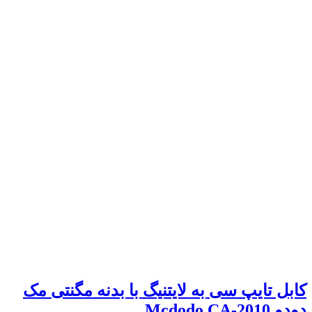
کابل تایپ سی به لایتنیگ با بدنه مگنتی مک
دودو Mcdodo CA-2010