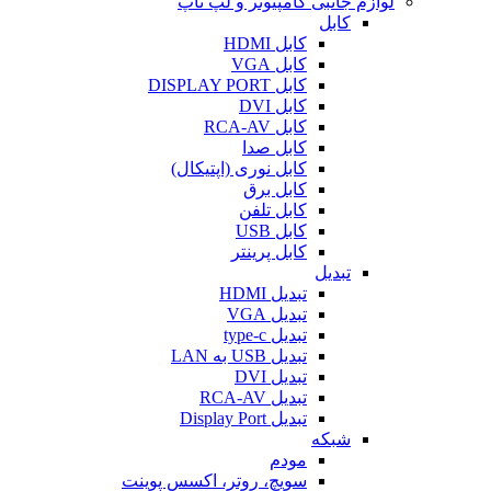
لوازم جانبی کامپیوتر و لپ تاپ
کابل
کابل HDMI
کابل VGA
کابل DISPLAY PORT
کابل DVI
کابل RCA-AV
کابل صدا
کابل نوری (اپتیکال)
کابل برق
کابل تلفن
کابل USB
کابل پرینتر
تبدیل
تبدیل HDMI
تبدیل VGA
تبدیل type-c
تبدیل USB به LAN
تبدیل DVI
تبدیل RCA-AV
تبدیل Display Port
شبکه
مودم
سویچ، روتر، اکسس پوینت