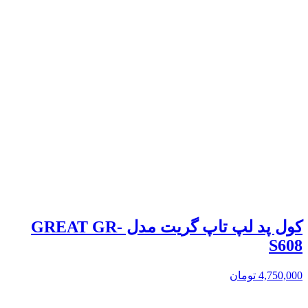
کول پد لپ تاپ گریت مدل GREAT GR-
S608
4,750,000
تومان