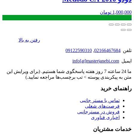
1,000,000
تومان
.
رفتن به بالا
تلفن
02166467684
,
09122590310
ایمیل
info[at]masterjanebi.com
ما 24 ساعته 7 روز هفته پاسخگوی شما هستیم. (برای ویرایش این
متن به پیکربندی پوسته > تب برچسب‌ها مراجعه نمایید.)
راهنمای خرید
تماس با مستر جانبی
فرصت‌های شغلی
فروش در مسترجانبی
اخباری فناوری
خدمات مشتریان