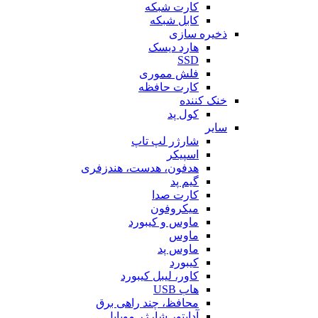
کارت شبکه
کابل شبکه
ذخیره سازی
هارد دیسک
SSD
فلش مموری
کارت حافظه
خنک کننده
کول پد
سایر
شارژر لپ تاپ
اسپیکر
هدفون، هدست، هندزفری
گیم پد
کارت صدا
میکروفون
ماوس و کیبورد
ماوس
ماوس پد
کیبورد
کاور، لیبل کیبورد
هاب USB
محافظ، چند راهی برق
آداپتور شارژر موبایل