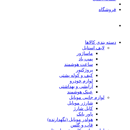
فروشگاه
دسته بندی کالاها
لایف استایل
ماساژور
پمپ باد
ساعت هوشمند
پروژکتور
کیف و کوله پشتی
لوازم خودرو
آرایشی و بهداشتی
عینک هوشمند
لوازم جانبی موبایل
شارژر موبایل
کابل شارژ
پاور بانک
هولدر موبایل (نگهدارنده)
قاب و گلس