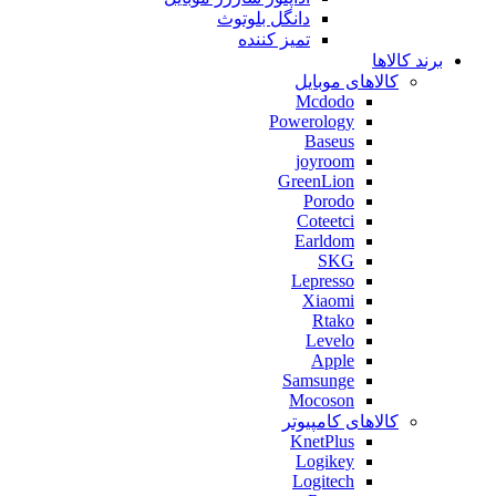
دانگل بلوتوث
تمیز کننده
برند کالاها
کالاهای موبایل
Mcdodo
Powerology
Baseus
joyroom
GreenLion
Porodo
Coteetci
Earldom
SKG
Lepresso
Xiaomi
Rtako
Levelo
Apple
Samsunge
Mocoson
کالاهای کامپیوتر
KnetPlus
Logikey
Logitech