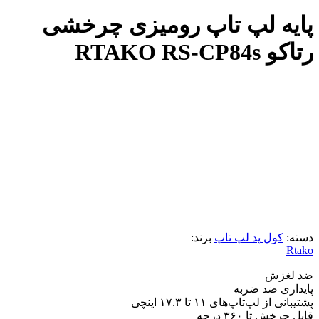
پایه لپ تاپ رومیزی چرخشی
رتاکو RTAKO RS-CP84s
دسته:
کول پد لپ تاپ
برند:
Rtako
ضد لغزش
پایداری ضد ضربه
پشتیبانی از لپ‌تاپ‌های ۱۱ تا ۱۷.۳ اینچی
قابل چرخش تا ۳۶۰ درجه