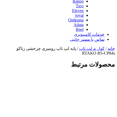
Rapoo
Tsco
Eleven
royal
Onikuma
Adata
Bnet
خدمات کامپیوتری
تماس با مستر جانبی
خانه
/
کول پد لپ تاپ
/ پایه لپ تاپ رومیزی چرخشی رتاکو
RTAKO RS-CP84s
محصولات مرتبط