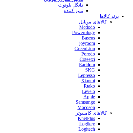
دانگل بلوتوث
تمیز کننده
برند کالاها
کالاهای موبایل
Mcdodo
Powerology
Baseus
joyroom
GreenLion
Porodo
Coteetci
Earldom
SKG
Lepresso
Xiaomi
Rtako
Levelo
Apple
Samsunge
Mocoson
کالاهای کامپیوتر
KnetPlus
Logikey
Logitech