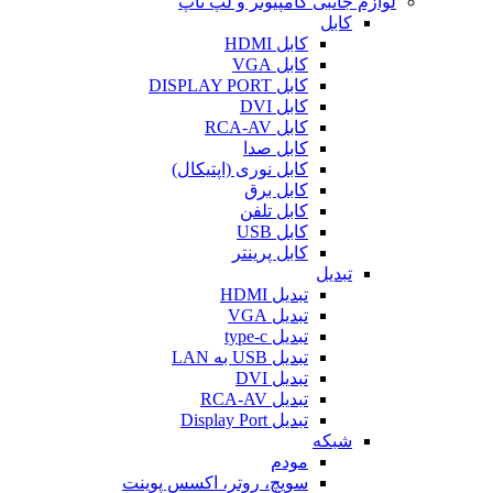
لوازم جانبی کامپیوتر و لپ تاپ
کابل
کابل HDMI
کابل VGA
کابل DISPLAY PORT
کابل DVI
کابل RCA-AV
کابل صدا
کابل نوری (اپتیکال)
کابل برق
کابل تلفن
کابل USB
کابل پرینتر
تبدیل
تبدیل HDMI
تبدیل VGA
تبدیل type-c
تبدیل USB به LAN
تبدیل DVI
تبدیل RCA-AV
تبدیل Display Port
شبکه
مودم
سویچ، روتر، اکسس پوینت