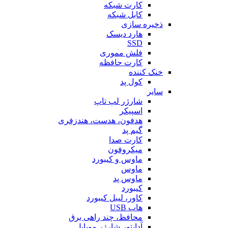
کارت شبکه
کابل شبکه
ذخیره سازی
هارد دیسک
SSD
فلش مموری
کارت حافظه
خنک کننده
کول پد
سایر
شارژر لپ تاپ
اسپیکر
هدفون، هدست، هندزفری
گیم پد
کارت صدا
میکروفون
ماوس و کیبورد
ماوس
ماوس پد
کیبورد
کاور، لیبل کیبورد
هاب USB
محافظ، چند راهی برق
آداپتور شارژر موبایل