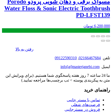
مسواک برقی و دهان شویی پرودو Porodo
Water Floss & Sonic Electric Toothbrush
PD-LFST139
6,200,000
تومان
.
رفتن به بالا
تلفن
02166467684
,
09122590310
ایمیل
info[at]masterjanebi.com
ما 24 ساعته 7 روز هفته پاسخگوی شما هستیم. (برای ویرایش این
متن به پیکربندی پوسته > تب برچسب‌ها مراجعه نمایید.)
راهنمای خرید
تماس با مستر جانبی
فرصت‌های شغلی
فروش در مسترجانبی