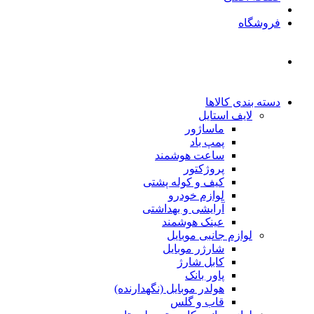
فروشگاه
دسته بندی کالاها
لایف استایل
ماساژور
پمپ باد
ساعت هوشمند
پروژکتور
کیف و کوله پشتی
لوازم خودرو
آرایشی و بهداشتی
عینک هوشمند
لوازم جانبی موبایل
شارژر موبایل
کابل شارژ
پاور بانک
هولدر موبایل (نگهدارنده)
قاب و گلس