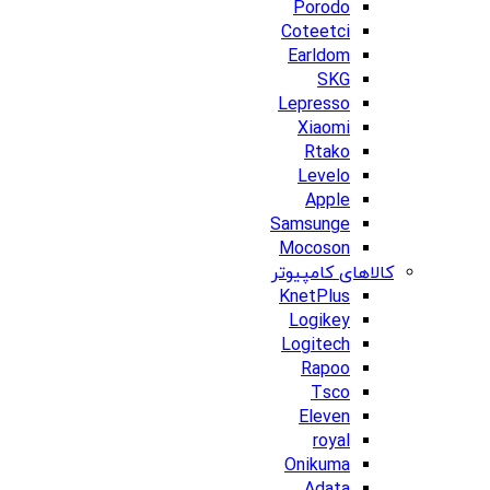
Porodo
Coteetci
Earldom
SKG
Lepresso
Xiaomi
Rtako
Levelo
Apple
Samsunge
Mocoson
کالاهای کامپیوتر
KnetPlus
Logikey
Logitech
Rapoo
Tsco
Eleven
royal
Onikuma