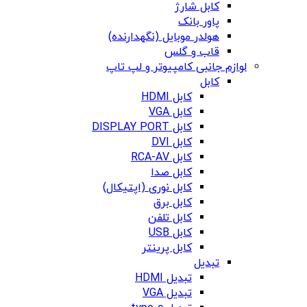
کابل شارژ
پاور بانک
هولدر موبایل (نگهدارنده)
قاب و گلس
لوازم جانبی کامپیوتر و لپ تاپ
کابل
کابل HDMI
کابل VGA
کابل DISPLAY PORT
کابل DVI
کابل RCA-AV
کابل صدا
کابل نوری (اپتیکال)
کابل برق
کابل تلفن
کابل USB
کابل پرینتر
تبدیل
تبدیل HDMI
تبدیل VGA