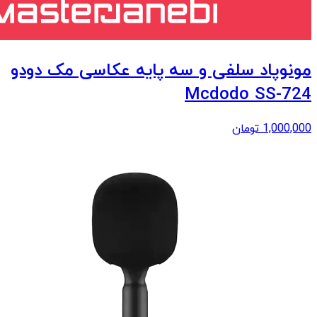
مونوپاد سلفی و سه پایه عکاسی مک دودو
Mcdodo SS-724
1,000,000
تومان