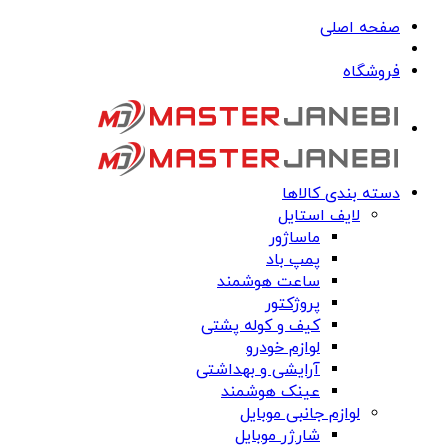
صفحه اصلی
فروشگاه
دسته بندی کالاها
لایف استایل
ماساژور
پمپ باد
ساعت هوشمند
پروژکتور
کیف و کوله پشتی
لوازم خودرو
آرایشی و بهداشتی
عینک هوشمند
لوازم جانبی موبایل
شارژر موبایل