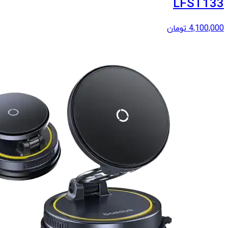
LFST133
4,100,000
تومان