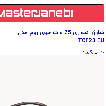
شارژر دیواری 25 وات جوی روم مدل
TCF23 EU
تماس بگیرید