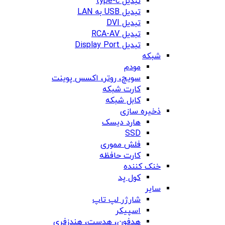
تبدیل type-c
تبدیل USB به LAN
تبدیل DVI
تبدیل RCA-AV
تبدیل Display Port
شبکه
مودم
سویچ، روتر، اکسس پوینت
کارت شبکه
کابل شبکه
ذخیره سازی
هارد دیسک
SSD
فلش مموری
کارت حافظه
خنک کننده
کول پد
سایر
شارژر لپ تاپ
اسپیکر
هدفون، هدست، هندزفری