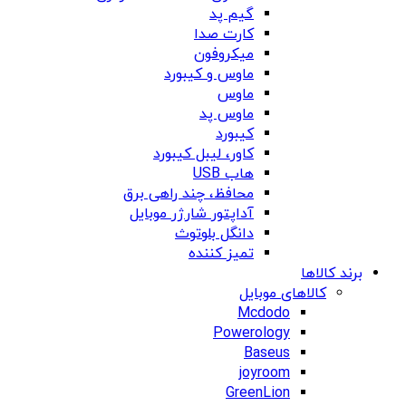
گیم پد
کارت صدا
میکروفون
ماوس و کیبورد
ماوس
ماوس پد
کیبورد
کاور، لیبل کیبورد
هاب USB
محافظ، چند راهی برق
آداپتور شارژر موبایل
دانگل بلوتوث
تمیز کننده
برند کالاها
کالاهای موبایل
Mcdodo
Powerology
Baseus
joyroom
GreenLion