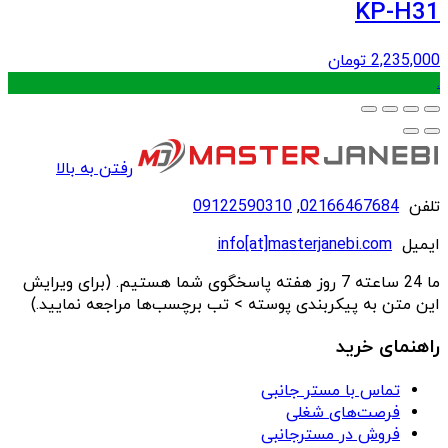
KP-H31
2,235,000
تومان
.
رفتن به بالا
تلفن
02166467684
,
09122590310
ایمیل
info[at]masterjanebi.com
ما 24 ساعته 7 روز هفته پاسخگوی شما هستیم. (برای ویرایش
این متن به پیکربندی پوسته > تب برچسب‌ها مراجعه نمایید.)
راهنمای خرید
تماس با مستر جانبی
فرصت‌های شغلی
فروش در مسترجانبی