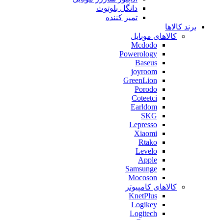
دانگل بلوتوث
تمیز کننده
برند کالاها
کالاهای موبایل
Mcdodo
Powerology
Baseus
joyroom
GreenLion
Porodo
Coteetci
Earldom
SKG
Lepresso
Xiaomi
Rtako
Levelo
Apple
Samsunge
Mocoson
کالاهای کامپیوتر
KnetPlus
Logikey
Logitech