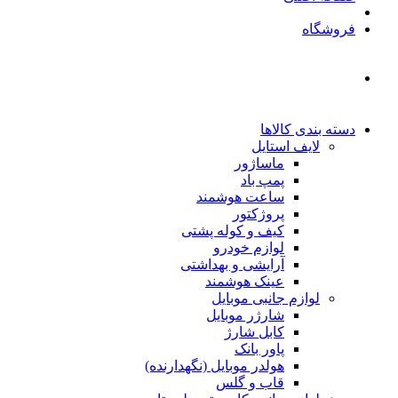
فروشگاه
دسته بندی کالاها
لایف استایل
ماساژور
پمپ باد
ساعت هوشمند
پروژکتور
کیف و کوله پشتی
لوازم خودرو
آرایشی و بهداشتی
عینک هوشمند
لوازم جانبی موبایل
شارژر موبایل
کابل شارژ
پاور بانک
هولدر موبایل (نگهدارنده)
قاب و گلس