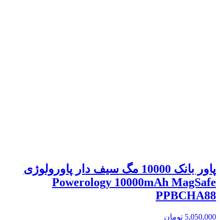
پاور بانک 10000 مگ سیف دار پاورولوژی
Powerology 10000mAh MagSafe
PPBCHA88
5,050,000
تومان