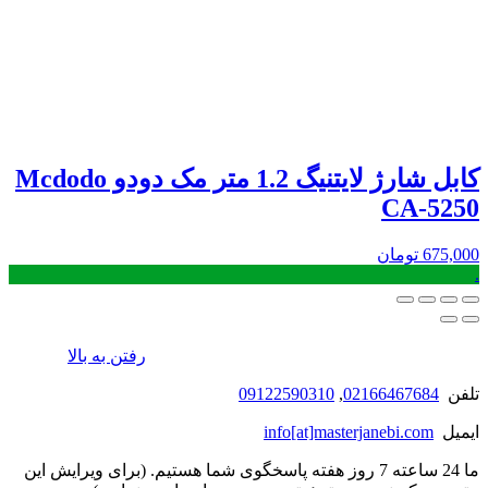
کابل شارژ لایتنیگ 1.2 متر مک دودو Mcdodo
CA-5250
675,000
تومان
.
رفتن به بالا
تلفن
02166467684
,
09122590310
ایمیل
info[at]masterjanebi.com
ما 24 ساعته 7 روز هفته پاسخگوی شما هستیم. (برای ویرایش این