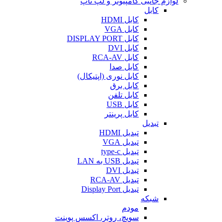
لوازم جانبی کامپیوتر و لپ تاپ
کابل
کابل HDMI
کابل VGA
کابل DISPLAY PORT
کابل DVI
کابل RCA-AV
کابل صدا
کابل نوری (اپتیکال)
کابل برق
کابل تلفن
کابل USB
کابل پرینتر
تبدیل
تبدیل HDMI
تبدیل VGA
تبدیل type-c
تبدیل USB به LAN
تبدیل DVI
تبدیل RCA-AV
تبدیل Display Port
شبکه
مودم
سویچ، روتر، اکسس پوینت