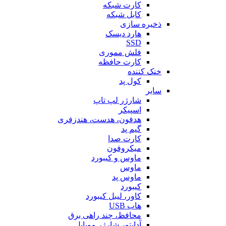
کارت شبکه
کابل شبکه
ذخیره سازی
هارد دیسک
SSD
فلش مموری
کارت حافظه
خنک کننده
کول پد
سایر
شارژر لپ تاپ
اسپیکر
هدفون، هدست، هندزفری
گیم پد
کارت صدا
میکروفون
ماوس و کیبورد
ماوس
ماوس پد
کیبورد
کاور، لیبل کیبورد
هاب USB
محافظ، چند راهی برق
آداپتور شارژر موبایل