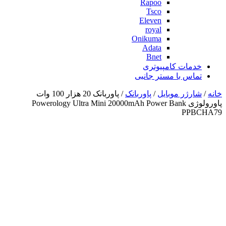
Rapoo
Tsco
Eleven
royal
Onikuma
Adata
Bnet
خدمات کامپیوتری
تماس با مستر جانبی
خانه
/
شارژر موبایل
/
پاوربانک
/ پاوربانک 20 هزار 100 وات
پاورولوژی Powerology Ultra Mini 20000mAh Power Bank
PPBCHA79