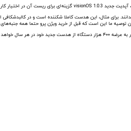
اخیرا وب‌سایت The Elec گزارش داده بود که اپل احتمالا فقط قادر به عرضه ۴۰۰ هزار دست