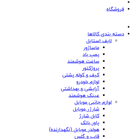
فروشگاه
دسته بندی کالاها
لایف استایل
ماساژور
پمپ باد
ساعت هوشمند
پروژکتور
کیف و کوله پشتی
لوازم خودرو
آرایشی و بهداشتی
عینک هوشمند
لوازم جانبی موبایل
شارژر موبایل
کابل شارژ
پاور بانک
هولدر موبایل (نگهدارنده)
قاب و گلس