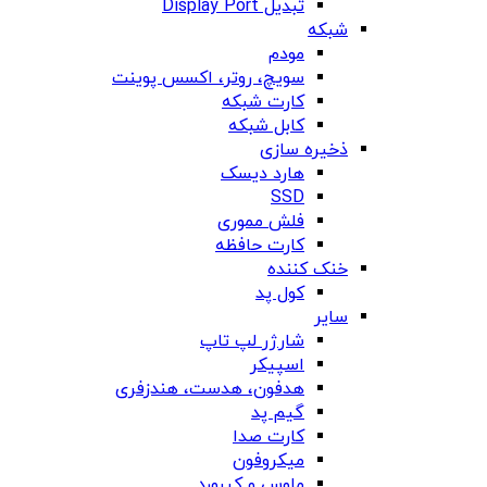
تبدیل Display Port
شبکه
مودم
سویچ، روتر، اکسس پوینت
کارت شبکه
کابل شبکه
ذخیره سازی
هارد دیسک
SSD
فلش مموری
کارت حافظه
خنک کننده
کول پد
سایر
شارژر لپ تاپ
اسپیکر
هدفون، هدست، هندزفری
گیم پد
کارت صدا
میکروفون
ماوس و کیبورد