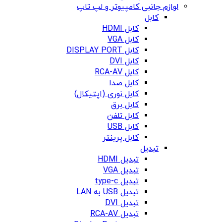
لوازم جانبی کامپیوتر و لپ تاپ
کابل
کابل HDMI
کابل VGA
کابل DISPLAY PORT
کابل DVI
کابل RCA-AV
کابل صدا
کابل نوری (اپتیکال)
کابل برق
کابل تلفن
کابل USB
کابل پرینتر
تبدیل
تبدیل HDMI
تبدیل VGA
تبدیل type-c
تبدیل USB به LAN
تبدیل DVI
تبدیل RCA-AV