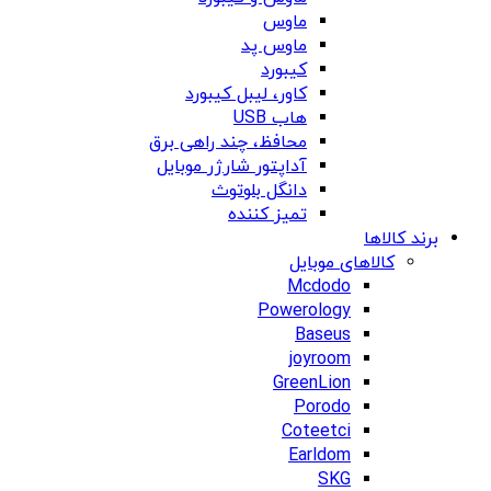
ماوس
ماوس پد
کیبورد
کاور، لیبل کیبورد
هاب USB
محافظ، چند راهی برق
آداپتور شارژر موبایل
دانگل بلوتوث
تمیز کننده
برند کالاها
کالاهای موبایل
Mcdodo
Powerology
Baseus
joyroom
GreenLion
Porodo
Coteetci
Earldom
SKG