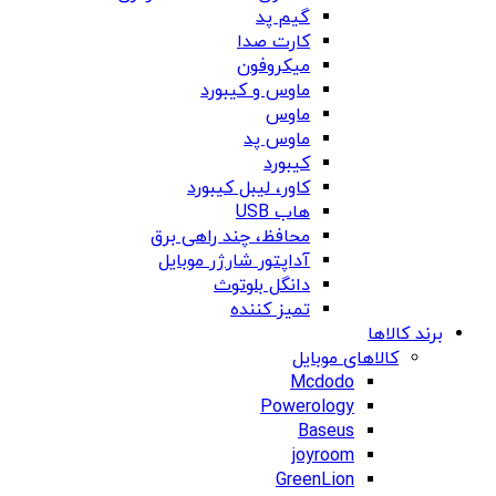
گیم پد
کارت صدا
میکروفون
ماوس و کیبورد
ماوس
ماوس پد
کیبورد
کاور، لیبل کیبورد
هاب USB
محافظ، چند راهی برق
آداپتور شارژر موبایل
دانگل بلوتوث
تمیز کننده
برند کالاها
کالاهای موبایل
Mcdodo
Powerology
Baseus
joyroom
GreenLion