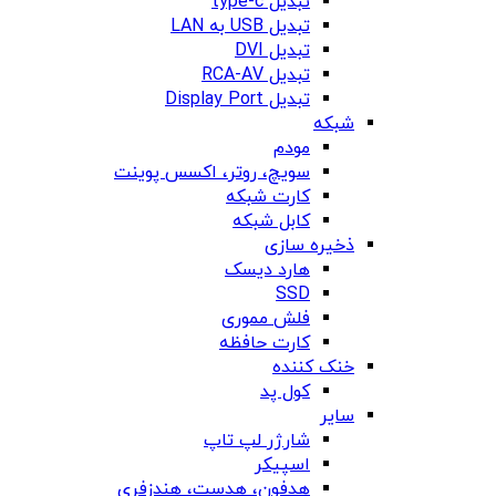
تبدیل type-c
تبدیل USB به LAN
تبدیل DVI
تبدیل RCA-AV
تبدیل Display Port
شبکه
مودم
سویچ، روتر، اکسس پوینت
کارت شبکه
کابل شبکه
ذخیره سازی
هارد دیسک
SSD
فلش مموری
کارت حافظه
خنک کننده
کول پد
سایر
شارژر لپ تاپ
اسپیکر
هدفون، هدست، هندزفری