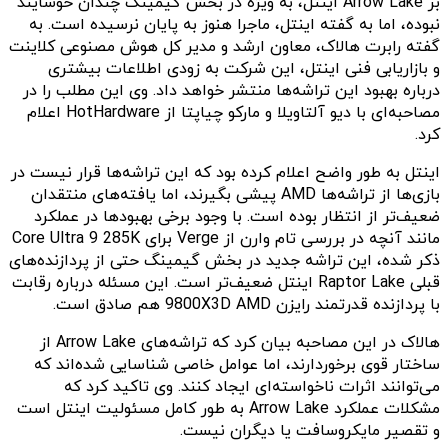
بر Arrow Lake اینتل، به‌ ویژه در بخش گیمینگ چندان خوشایند
نبوده، اما به گفته اینتل، ماجرا هنوز به پایان نرسیده است. به
گفته رابرت هالاک، معاون ارشد و مدیر کل هوش مصنوعی کلاینت
و بازاریابی فنی اینتل، این شرکت به‌ زودی اطلاعات بیشتری
درباره بهبود این تراشه‌ها منتشر خواهد داد. وی این مطلب را در
مصاحبه‌ای با دیو آلتاویلا و مارکو چیاپتا از HotHardware اعلام
کرد.
اینتل به‌ طور واضح اعلام کرده بود که این تراشه‌ها قرار نیست در
بازی‌ها از تراشه‌ها AMD پیشی بگیرند، اما یافته‌های منتقدان
ضعیف‌تر از انتظار بوده است. با وجود برخی بهبودها در عملکرد
مانند آنچه در بررسی تام وارن از Verge برای Core Ultra 9 285K
ذکر شده، این تراشه جدید در بخش گیمینگ حتی از پردازنده‌های
قبلی Raptor Lake اینتل ضعیف‌تر است. این مسئله درباره رقابت
با پردازنده قدرتمند رایزن 9800X3D AMD هم صادق است.
هالاک در این مصاحبه‌ بیان کرد که تراشه‌های Arrow Lake از
ساختار قوی برخوردارند، اما عوامل خاصی شناسایی شده‌اند که
می‌توانند اثرات ناخواسته‌ای ایجاد کنند. وی تاکید کرد که
مشکلات عملکرد Arrow Lake به‌ طور کامل مسئولیت اینتل است
و تقصیر مایکروسافت یا دیگران نیست.