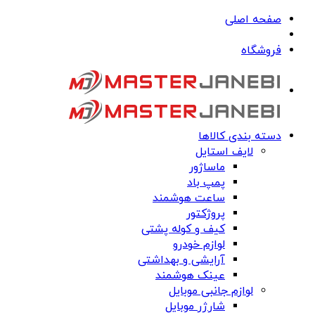
صفحه اصلی
فروشگاه
دسته بندی کالاها
لایف استایل
ماساژور
پمپ باد
ساعت هوشمند
پروژکتور
کیف و کوله پشتی
لوازم خودرو
آرایشی و بهداشتی
عینک هوشمند
لوازم جانبی موبایل
شارژر موبایل