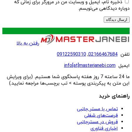
ذخیره نام، ایمیل و وبسایت من در مرورگر برای زمانی که
دوباره دیدگاهی می‌نویسم.
.
رفتن به بالا
تلفن
02166467684
,
09122590310
ایمیل
info[at]masterjanebi.com
ما 24 ساعته 7 روز هفته پاسخگوی شما هستیم. (برای ویرایش
این متن به پیکربندی پوسته > تب برچسب‌ها مراجعه نمایید.)
راهنمای خرید
تماس با مستر جانبی
فرصت‌های شغلی
فروش در مسترجانبی
اخباری فناوری