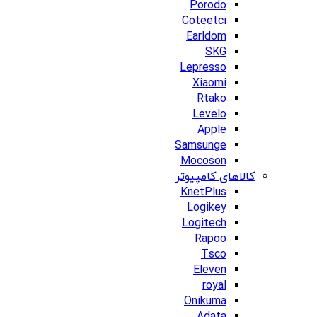
Porodo
Coteetci
Earldom
SKG
Lepresso
Xiaomi
Rtako
Levelo
Apple
Samsunge
Mocoson
کالاهای کامپیوتر
KnetPlus
Logikey
Logitech
Rapoo
Tsco
Eleven
royal
Onikuma