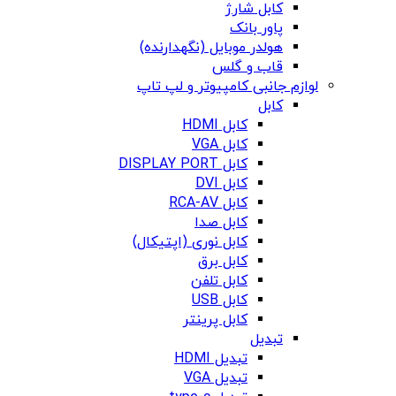
کابل شارژ
پاور بانک
هولدر موبایل (نگهدارنده)
قاب و گلس
لوازم جانبی کامپیوتر و لپ تاپ
کابل
کابل HDMI
کابل VGA
کابل DISPLAY PORT
کابل DVI
کابل RCA-AV
کابل صدا
کابل نوری (اپتیکال)
کابل برق
کابل تلفن
کابل USB
کابل پرینتر
تبدیل
تبدیل HDMI
تبدیل VGA