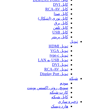
کابل DVI
کابل RCA-AV
کابل صدا
کابل نوری (اپتیکال)
کابل برق
کابل تلفن
کابل USB
کابل پرینتر
تبدیل
تبدیل HDMI
تبدیل VGA
تبدیل type-c
تبدیل USB به LAN
تبدیل DVI
تبدیل RCA-AV
تبدیل Display Port
شبکه
مودم
سویچ، روتر، اکسس پوینت
کارت شبکه
کابل شبکه
ذخیره سازی
هارد دیسک