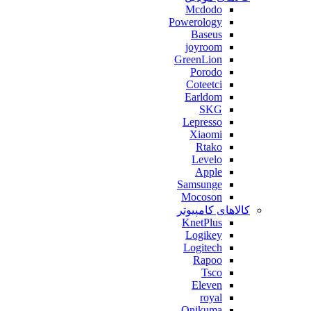
Mcdodo
Powerology
Baseus
joyroom
GreenLion
Porodo
Coteetci
Earldom
SKG
Lepresso
Xiaomi
Rtako
Levelo
Apple
Samsunge
Mocoson
کالاهای کامپیوتر
KnetPlus
Logikey
Logitech
Rapoo
Tsco
Eleven
royal
Onikuma