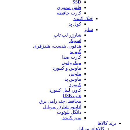
SSD
فلش مموری
کارت حافظه
خنک کننده
کول پد
سایر
شارژر لپ تاپ
اسپیکر
هدفون، هدست، هندزفری
گیم پد
کارت صدا
میکروفون
ماوس و کیبورد
ماوس
ماوس پد
کیبورد
کاور، لیبل کیبورد
هاب USB
محافظ، چند راهی برق
آداپتور شارژر موبایل
دانگل بلوتوث
تمیز کننده
برند کالاها
کالاهای موبایل