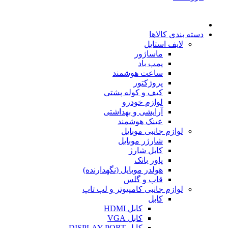
دسته بندی کالاها
لایف استایل
ماساژور
پمپ باد
ساعت هوشمند
پروژکتور
کیف و کوله پشتی
لوازم خودرو
آرایشی و بهداشتی
عینک هوشمند
لوازم جانبی موبایل
شارژر موبایل
کابل شارژ
پاور بانک
هولدر موبایل (نگهدارنده)
قاب و گلس
لوازم جانبی کامپیوتر و لپ تاپ
کابل
کابل HDMI
کابل VGA
کابل DISPLAY PORT