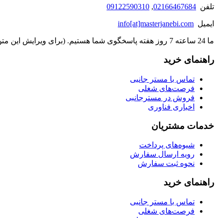
تلفن
02166467684
,
09122590310
ایمیل
info[at]masterjanebi.com
ما 24 ساعته 7 روز هفته پاسخگوی شما هستیم. (برای ویرایش این متن به پیکربندی پوسته > تب برچسب‌ها مراجعه نمایید.)
راهنمای خرید
تماس با مستر جانبی
فرصت‌های شغلی
فروش در مسترجانبی
اخباری فناوری
خدمات مشتریان
شیوه‌های پرداخت
رویه ارسال سفارش
نحوه ثبت سفارش
راهنمای خرید
تماس با مستر جانبی
فرصت‌های شغلی