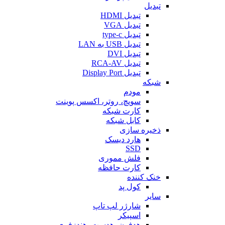
تبدیل
تبدیل HDMI
تبدیل VGA
تبدیل type-c
تبدیل USB به LAN
تبدیل DVI
تبدیل RCA-AV
تبدیل Display Port
شبکه
مودم
سویچ، روتر، اکسس پوینت
کارت شبکه
کابل شبکه
ذخیره سازی
هارد دیسک
SSD
فلش مموری
کارت حافظه
خنک کننده
کول پد
سایر
شارژر لپ تاپ
اسپیکر
هدفون، هدست، هندزفری