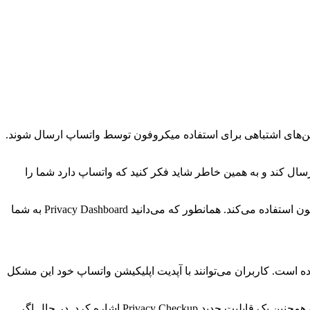
ین باگ باعث شده تا نوتیفیکیشن‌های اشتباهی برای استفاده میکروفون توسط واتساپ ارسال شوند.
پ برایتان ارسال کند و به همین خاطر شاید فکر کنید که واتساپ دارد شما را
ماه گذشته یک کاربر توییتر به نام Foad Dabiri فاش کرد که Privacy Dashboard گوشی‌اش نشان می‌دهد که واتساپ به‌طور مرتب از میکروفون استفاده می‌کند. همانطور که می‌دانید Privacy Dashboard به شما
 است. کاربران می‌توانند با آپدیت اپلیکیشن واتساپ خود این مشکل
واتساپ اخیرا قابلیت‌های زیادی را برای پلتفرم خود عرضه کرده است که از آن جمله می‌توان به قابلیت سایلنت کردن تماس‌هاس ناشناس و همچنین یک قابلیت جدید Privacy Checkup اشاره کرد. در حال اگر