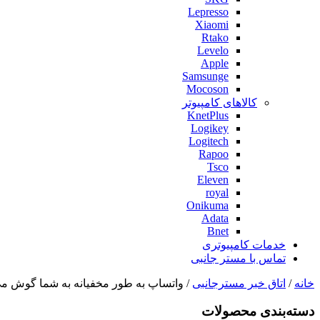
Lepresso
Xiaomi
Rtako
Levelo
Apple
Samsunge
Mocoson
کالاهای کامپیوتر
KnetPlus
Logikey
Logitech
Rapoo
Tsco
Eleven
royal
Onikuma
Adata
Bnet
خدمات کامپیوتری
تماس با مستر جانبی
خانه
/
اتاق خبر مسترجانبی
/ واتساپ به طور مخفیانه به شما گوش م
دسته‌بندی‌ محصولات