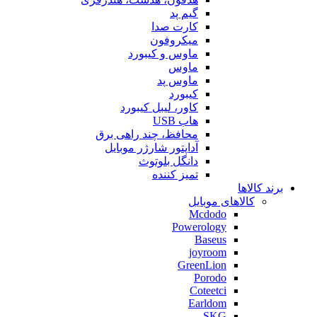
گیم پد
کارت صدا
میکروفون
ماوس و کیبورد
ماوس
ماوس پد
کیبورد
کاور، لیبل کیبورد
هاب USB
محافظ، چند راهی برق
آداپتور شارژر موبایل
دانگل بلوتوث
تمیز کننده
برند کالاها
کالاهای موبایل
Mcdodo
Powerology
Baseus
joyroom
GreenLion
Porodo
Coteetci
Earldom
SKG