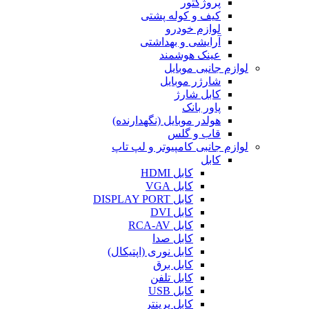
پروژکتور
کیف و کوله پشتی
لوازم خودرو
آرایشی و بهداشتی
عینک هوشمند
لوازم جانبی موبایل
شارژر موبایل
کابل شارژ
پاور بانک
هولدر موبایل (نگهدارنده)
قاب و گلس
لوازم جانبی کامپیوتر و لپ تاپ
کابل
کابل HDMI
کابل VGA
کابل DISPLAY PORT
کابل DVI
کابل RCA-AV
کابل صدا
کابل نوری (اپتیکال)
کابل برق
کابل تلفن
کابل USB
کابل پرینتر