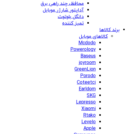
محافظ، چند راهی برق
آداپتور شارژر موبایل
دانگل بلوتوث
تمیز کننده
برند کالاها
کالاهای موبایل
Mcdodo
Powerology
Baseus
joyroom
GreenLion
Porodo
Coteetci
Earldom
SKG
Lepresso
Xiaomi
Rtako
Levelo
Apple