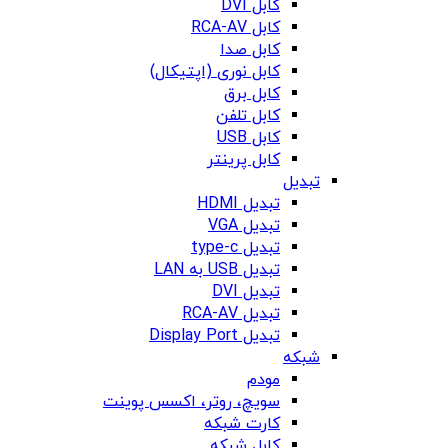
کابل DVI
کابل RCA-AV
کابل صدا
کابل نوری (اپتیکال)
کابل برق
کابل تلفن
کابل USB
کابل پرینتر
تبدیل
تبدیل HDMI
تبدیل VGA
تبدیل type-c
تبدیل USB به LAN
تبدیل DVI
تبدیل RCA-AV
تبدیل Display Port
شبکه
مودم
سویچ، روتر، اکسس پوینت
کارت شبکه
کابل شبکه