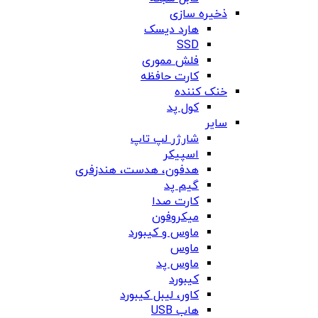
ذخیره سازی
هارد دیسک
SSD
فلش مموری
کارت حافظه
خنک کننده
کول پد
سایر
شارژر لپ تاپ
اسپیکر
هدفون، هدست، هندزفری
گیم پد
کارت صدا
میکروفون
ماوس و کیبورد
ماوس
ماوس پد
کیبورد
کاور، لیبل کیبورد
هاب USB