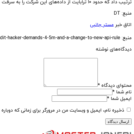
ترتیب داد که حدود ۱۰ ترابایت از داده‌های این شرکت را به سرقت برد. این گروه همچنین یکی از شرکت‌های زیرمجموعه آمازون به نام Ring را تهدید به انتشار داده‌هایش کرده است.
منبع: DT
اتاق خبر
مستر جانبی
منبع: https://techfars.com/254771/reddit-hacker-demands-4-5m-and-a-change-to-new-api-rule/
دیدگاه‌های نوشته
محتوای دیدگاه
*
نام شما
*
ایمیل شما
*
ذخیره نام، ایمیل و وبسایت من در مرورگر برای زمانی که دوباره