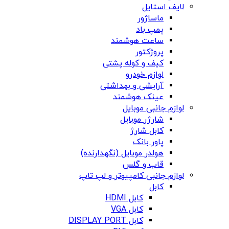
لایف استایل
ماساژور
پمپ باد
ساعت هوشمند
پروژکتور
کیف و کوله پشتی
لوازم خودرو
آرایشی و بهداشتی
عینک هوشمند
لوازم جانبی موبایل
شارژر موبایل
کابل شارژ
پاور بانک
هولدر موبایل (نگهدارنده)
قاب و گلس
لوازم جانبی کامپیوتر و لپ تاپ
کابل
کابل HDMI
کابل VGA
کابل DISPLAY PORT