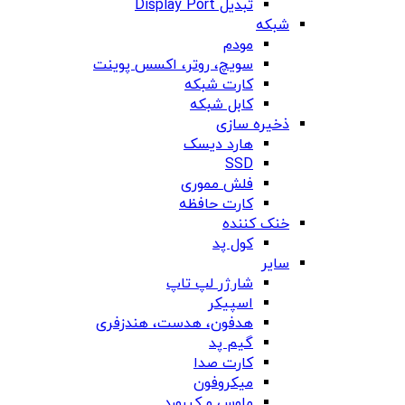
تبدیل Display Port
شبکه
مودم
سویچ، روتر، اکسس پوینت
کارت شبکه
کابل شبکه
ذخیره سازی
هارد دیسک
SSD
فلش مموری
کارت حافظه
خنک کننده
کول پد
سایر
شارژر لپ تاپ
اسپیکر
هدفون، هدست، هندزفری
گیم پد
کارت صدا
میکروفون
ماوس و کیبورد