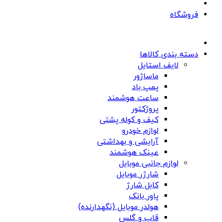
فروشگاه
دسته بندی کالاها
لایف استایل
ماساژور
پمپ باد
ساعت هوشمند
پروژکتور
کیف و کوله پشتی
لوازم خودرو
آرایشی و بهداشتی
عینک هوشمند
لوازم جانبی موبایل
شارژر موبایل
کابل شارژ
پاور بانک
هولدر موبایل (نگهدارنده)
قاب و گلس