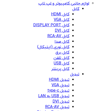
لوازم جانبی کامپیوتر و لپ تاپ
کابل
کابل HDMI
کابل VGA
کابل DISPLAY PORT
کابل DVI
کابل RCA-AV
کابل صدا
کابل نوری (اپتیکال)
کابل برق
کابل تلفن
کابل USB
کابل پرینتر
تبدیل
تبدیل HDMI
تبدیل VGA
تبدیل type-c
تبدیل USB به LAN
تبدیل DVI
تبدیل RCA-AV