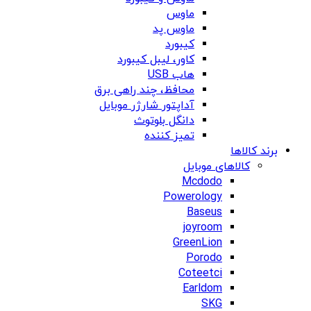
ماوس
ماوس پد
کیبورد
کاور، لیبل کیبورد
هاب USB
محافظ، چند راهی برق
آداپتور شارژر موبایل
دانگل بلوتوث
تمیز کننده
برند کالاها
کالاهای موبایل
Mcdodo
Powerology
Baseus
joyroom
GreenLion
Porodo
Coteetci
Earldom
SKG