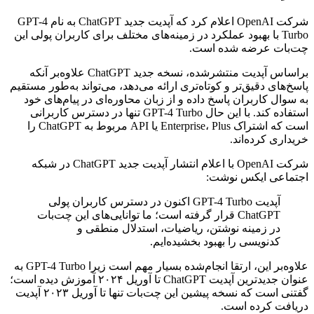
شرکت OpenAI اعلام کرد که آپدیت جدید ChatGPT به نام GPT-4
Turbo با بهبود عملکرد در زمینه‌های مختلف برای کاربران پولی این
چت‌بات عرضه شده است.
براساس آپدیت منتشرشده، نسخه جدید ChatGPT علاوه‌بر آنکه
پاسخ‌های دقیق‌تر و کوتاه‌تری ارائه می‌دهد، می‌تواند به‌طور مستقیم
به سوال کاربران پاسخ داده و از زبان محاوره‌ای در پیام‌های خود
استفاده کند. با این حال GPT-4 Turbo تنها در دسترس کاربرانی
است که اشتراک Enterprise، Plus یا API مربوط به ChatGPT را
خریداری کرده‌اند.
شرکت OpenAI با اعلام انتشار آپدیت جدید ChatGPT در شبکه
اجتماعی ایکس نوشت:
آپدیت GPT-4 Turbo اکنون در دسترس کاربران پولی
ChatGPT قرار گرفته است؛ ما توانایی‌های این چت‌بات
در زمینه نوشتن، ریاضیات، استدلال منطقی و
کدنویسی را بهبود بخشیده‌ایم.
علاوه‌بر این، ارتقا انجام‌شده بسیار مهم است زیرا GPT-4 Turbo به
عنوان جدیدترین آپدیت ChatGPT تا آوریل ۲۰۲۴ آموزش دیده است؛
گفتنی است که نسخه پیشین این چت‌بات تنها تا آوریل ۲۰۲۳ آپدیت
دریافت کرده است.