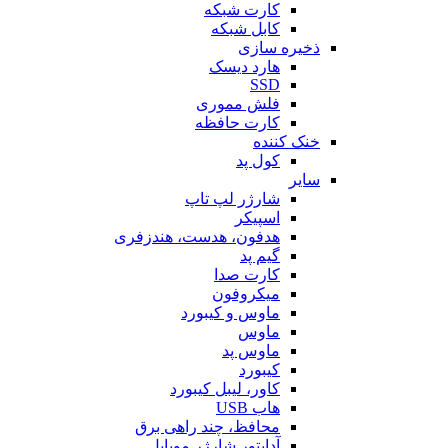
کارت شبکه
کابل شبکه
ذخیره سازی
هارد دیسک
SSD
فلش مموری
کارت حافظه
خنک کننده
کول پد
سایر
شارژر لپ تاپ
اسپیکر
هدفون، هدست، هندزفری
گیم پد
کارت صدا
میکروفون
ماوس و کیبورد
ماوس
ماوس پد
کیبورد
کاور، لیبل کیبورد
هاب USB
محافظ، چند راهی برق
آداپتور شارژر موبایل