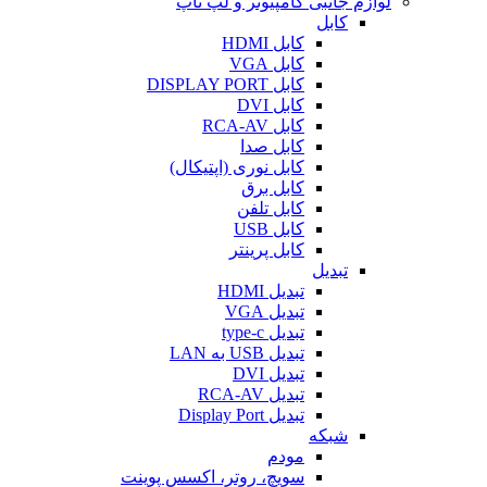
لوازم جانبی کامپیوتر و لپ تاپ
کابل
کابل HDMI
کابل VGA
کابل DISPLAY PORT
کابل DVI
کابل RCA-AV
کابل صدا
کابل نوری (اپتیکال)
کابل برق
کابل تلفن
کابل USB
کابل پرینتر
تبدیل
تبدیل HDMI
تبدیل VGA
تبدیل type-c
تبدیل USB به LAN
تبدیل DVI
تبدیل RCA-AV
تبدیل Display Port
شبکه
مودم
سویچ، روتر، اکسس پوینت