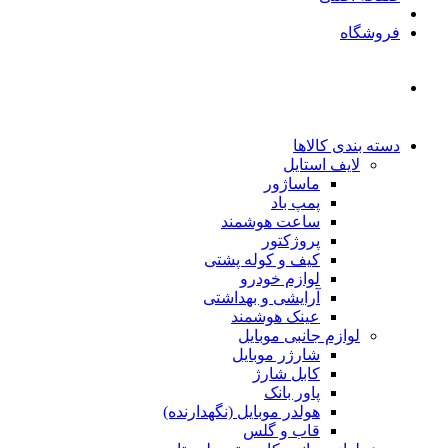
فروشگاه
دسته بندی کالاها
لایف استایل
ماساژور
پمپ باد
ساعت هوشمند
پروژکتور
کیف و کوله پشتی
لوازم خودرو
آرایشی و بهداشتی
عینک هوشمند
لوازم جانبی موبایل
شارژر موبایل
کابل شارژ
پاور بانک
هولدر موبایل (نگهدارنده)
قاب و گلس