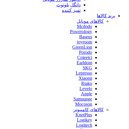
دانگل بلوتوث
تمیز کننده
برند کالاها
کالاهای موبایل
Mcdodo
Powerology
Baseus
joyroom
GreenLion
Porodo
Coteetci
Earldom
SKG
Lepresso
Xiaomi
Rtako
Levelo
Apple
Samsunge
Mocoson
کالاهای کامپیوتر
KnetPlus
Logikey
Logitech