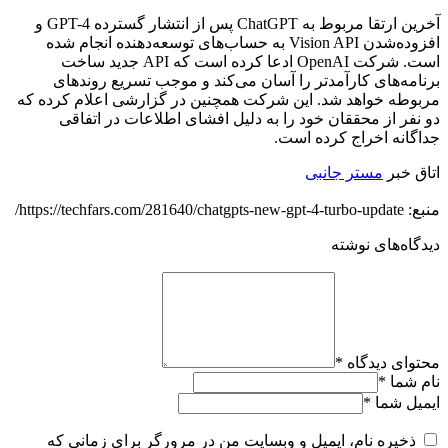
آخرین ارتقا مربوط به ChatGPT پس از انتشار گسترده GPT-4 و
افزوده‌شدن Vision API به حساب‌های توسعه‌دهنده انجام شده
است. شرکت OpenAI ادعا کرده است که API جدید ساخت
برنامه‌های کارآمدتر را آسان می‌کند و موجب تسریع روندهای
مربوطه خواهد شد. این شرکت همچنین در گزارشی اعلام کرده که
دو نفر از محققان خود را به دلیل افشای اطلاعات در اتفاقی
جداگانه اخراج کرده است.
اتاق خبر
مستر جانبی
منبع: https://techfars.com/281640/chatgpts-new-gpt-4-turbo-update/
دیدگاه‌های نوشته
محتوای دیدگاه
*
نام شما
*
ایمیل شما
*
ذخیره نام، ایمیل و وبسایت من در مرورگر برای زمانی که