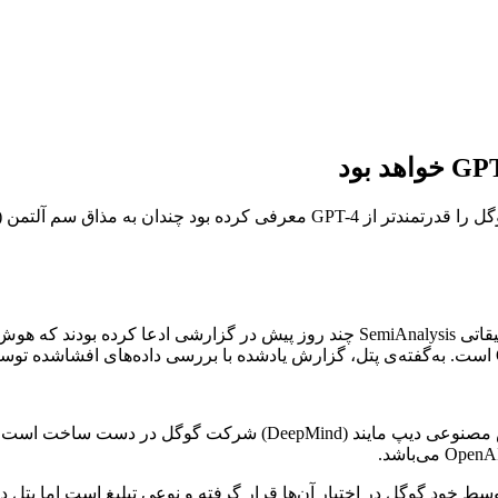
دیلن پتل (Dylan Patel) و دنیل نیشبال (Daniel Nishball) از شرکت تحقیقاتی Analysis
خود گوگل در اختیار آن‌ها قرار گرفته و نوعی تبلیغ است اما پتل در