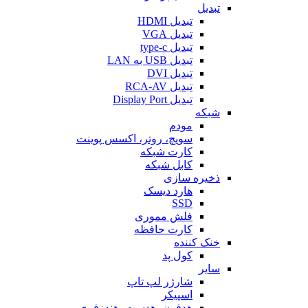
تبدیل
تبدیل HDMI
تبدیل VGA
تبدیل type-c
تبدیل USB به LAN
تبدیل DVI
تبدیل RCA-AV
تبدیل Display Port
شبکه
مودم
سویچ، روتر، اکسس پوینت
کارت شبکه
کابل شبکه
ذخیره سازی
هارد دیسک
SSD
فلش مموری
کارت حافظه
خنک کننده
کول پد
سایر
شارژر لپ تاپ
اسپیکر
هدفون، هدست، هندزفری