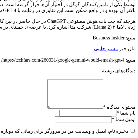
توسط یکی از تامین‌کنندگان گوگل در اختیار آن‌ها قرار گرفته است. د
بالاتر آن نبوده و در واقع ممکن است این فناوری در رقابت با GPT-4 شکست بخورد.
هرچند که چت بات هوش مصنوعی T
زبانی لاما ۲ (Llama 2) شرکت متا اشاره کرد. با عرضه‌ی جمینای در سال ۲۰۲۳، انتظار می‌رود که رقابت بین مدل‌های زبانی بزرگ به اوج خود برسد.
منبع: Business Insider
اتاق خبر
مستر جانبی
منبع: https://techfars.com/260031/google-gemini-would-smash-gpt-4/
دیدگاه‌های نوشته
محتوای دیدگاه
*
نام شما
*
ایمیل شما
*
ذخیره نام، ایمیل و وبسایت من در مرورگر برای زمانی که دوباره 