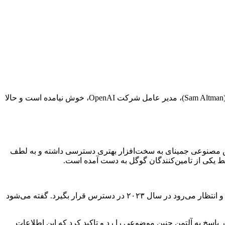
ظاهراً گزارشی که چند روز پیش هوش مصنوعی جمینای (Gemini) گوگل را قدرتمندتر از GPT-4 معرفی کرده بود چندان به مذاق سم آلتمن (Sam Altman)، مدیر عامل شرکت OpenAI، خوش نیامده است و حالا
Semi چند روز پیش در گزارشی ادعا کرده بودند که هوش مصنوعی جمینای به سخت‌افزار بهتری دسترسی داشته و به لطف
جمینای یک مدل هوش مصنوعی نسل بعدی است که توسط تیم هوش مصنوعی دیپ مایند (DeepMind) شرکت گوگل در دست ساخت است و انتظار می‌رود در سال ۲۰۲۳ در دسترس قرار بگیرد. گفته می‌شود
 پاسخ به آلتمن چنین موضوعی را رد و تاکید کرد که این اطلاعات