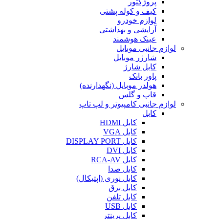
پروژکتور
کیف و کوله پشتی
لوازم خودرو
آرایشی و بهداشتی
عینک هوشمند
لوازم جانبی موبایل
شارژر موبایل
کابل شارژ
پاور بانک
هولدر موبایل (نگهدارنده)
قاب و گلس
لوازم جانبی کامپیوتر و لپ تاپ
کابل
کابل HDMI
کابل VGA
کابل DISPLAY PORT
کابل DVI
کابل RCA-AV
کابل صدا
کابل نوری (اپتیکال)
کابل برق
کابل تلفن
کابل USB
کابل پرینتر