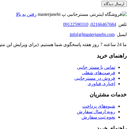
رفتن به بالا
تلفن
02166467684
,
09122590310
ایمیل
info[at]masterjanebi.com
ما 24 ساعته 7 روز هفته پاسخگوی شما هستیم. (برای ویرایش این متن به پیکربندی پوسته > تب برچسب‌ها مراجعه نمایید.)
راهنمای خرید
تماس با مستر جانبی
فرصت‌های شغلی
فروش در مسترجانبی
اخباری فناوری
خدمات مشتریان
شیوه‌های پرداخت
رویه ارسال سفارش
نحوه ثبت سفارش
راهنمای خرید