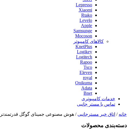
Lepresso
Xiaomi
Rtako
Levelo
Apple
Samsunge
Mocoson
کالاهای کامپیوتر
KnetPlus
Logikey
Logitech
Rapoo
Tsco
Eleven
royal
Onikuma
Adata
Bnet
خدمات کامپیوتری
تماس با مستر جانبی
خانه
/
اتاق خبر مسترجانبی
/ هوش مصنوعی جمینای گوگل قدرتمندتر از GPT-4 خواهد 
دسته‌بندی‌ محصولات