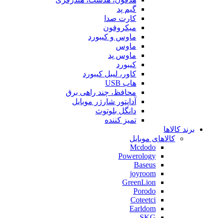
گیم پد
کارت صدا
میکروفون
ماوس و کیبورد
ماوس
ماوس پد
کیبورد
کاور، لیبل کیبورد
هاب USB
محافظ، چند راهی برق
آداپتور شارژر موبایل
دانگل بلوتوث
تمیز کننده
برند کالاها
کالاهای موبایل
Mcdodo
Powerology
Baseus
joyroom
GreenLion
Porodo
Coteetci
Earldom
SKG