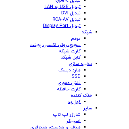
تبدیل type-c
تبدیل USB به LAN
تبدیل DVI
تبدیل RCA-AV
تبدیل Display Port
شبکه
مودم
سویچ، روتر، اکسس پوینت
کارت شبکه
کابل شبکه
ذخیره سازی
هارد دیسک
SSD
فلش مموری
کارت حافظه
خنک کننده
کول پد
سایر
شارژر لپ تاپ
اسپیکر
هدفون، هدست، هندزفری