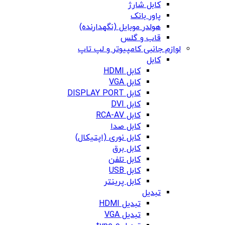
کابل شارژ
پاور بانک
هولدر موبایل (نگهدارنده)
قاب و گلس
لوازم جانبی کامپیوتر و لپ تاپ
کابل
کابل HDMI
کابل VGA
کابل DISPLAY PORT
کابل DVI
کابل RCA-AV
کابل صدا
کابل نوری (اپتیکال)
کابل برق
کابل تلفن
کابل USB
کابل پرینتر
تبدیل
تبدیل HDMI
تبدیل VGA