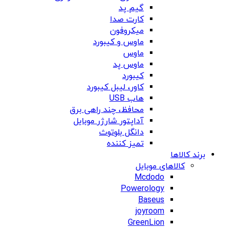
گیم پد
کارت صدا
میکروفون
ماوس و کیبورد
ماوس
ماوس پد
کیبورد
کاور، لیبل کیبورد
هاب USB
محافظ، چند راهی برق
آداپتور شارژر موبایل
دانگل بلوتوث
تمیز کننده
برند کالاها
کالاهای موبایل
Mcdodo
Powerology
Baseus
joyroom
GreenLion