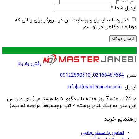
نام شما
*
ایمیل شما
*
ذخیره نام، ایمیل و وبسایت من در مرورگر برای زمانی که
دوباره دیدگاهی می‌نویسم.
.
رفتن به بالا
تلفن
02166467684
,
09122590310
ایمیل
info[at]masterjanebi.com
ما 24 ساعته 7 روز هفته پاسخگوی شما هستیم. (برای ویرایش
این متن به پیکربندی پوسته > تب برچسب‌ها مراجعه نمایید.)
راهنمای خرید
تماس با مستر جانبی