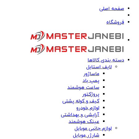
صفحه اصلی
فروشگاه
دسته بندی کالاها
لایف استایل
ماساژور
پمپ باد
ساعت هوشمند
پروژکتور
کیف و کوله پشتی
لوازم خودرو
آرایشی و بهداشتی
عینک هوشمند
لوازم جانبی موبایل
شارژر موبایل