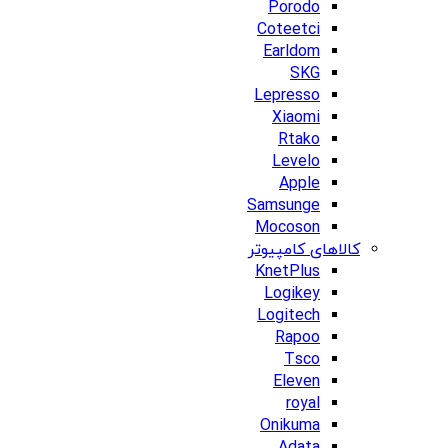
Porodo
Coteetci
Earldom
SKG
Lepresso
Xiaomi
Rtako
Levelo
Apple
Samsunge
Mocoson
کالاهای کامپیوتر
KnetPlus
Logikey
Logitech
Rapoo
Tsco
Eleven
royal
Onikuma