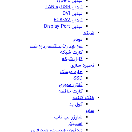
تبدیل type-c
تبدیل USB به LAN
تبدیل DVI
تبدیل RCA-AV
تبدیل Display Port
شبکه
مودم
سویچ، روتر، اکسس پوینت
کارت شبکه
کابل شبکه
ذخیره سازی
هارد دیسک
SSD
فلش مموری
کارت حافظه
خنک کننده
کول پد
سایر
شارژر لپ تاپ
اسپیکر
هدفون، هدست، هندزفری