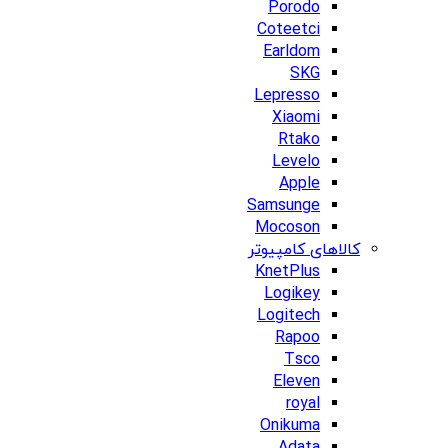
Porodo
Coteetci
Earldom
SKG
Lepresso
Xiaomi
Rtako
Levelo
Apple
Samsunge
Mocoson
کالاهای کامپیوتر
KnetPlus
Logikey
Logitech
Rapoo
Tsco
Eleven
royal
Onikuma