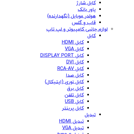
کابل شارژ
پاور بانک
هولدر موبایل (نگهدارنده)
قاب و گلس
لوازم جانبی کامپیوتر و لپ تاپ
کابل
کابل HDMI
کابل VGA
کابل DISPLAY PORT
کابل DVI
کابل RCA-AV
کابل صدا
کابل نوری (اپتیکال)
کابل برق
کابل تلفن
کابل USB
کابل پرینتر
تبدیل
تبدیل HDMI
تبدیل VGA