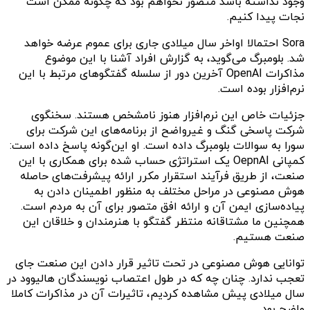
وجود نداشته باشد متصور نخواهم بود که چگونه ممکن است
نجات پیدا کنیم.
Sora احتمالا اواخر سال میلادی جاری برای عموم عرضه خواهد
شد. بلومبرگ می‌گوید، به گزارش افراد آشنا با این موضوع
مذاکرات OpenAI آخرین دور از سلسله گفتگو‌های مرتبط با این
نرم‌افزار بوده است.
جزئیات خاص این نرم‌افزار هنوز نامشخص هستند. سخنگوی
شرکت پاسخی گنگ و غیرواضح از برنامه‌های این شرکت برای
سورا به سوالات بلومبرگ داده است. او این‌گونه پاسخ داده است:
کمپانی OepnAI یک استراتژی حساب‌ شده برای همکاری با این
صنعت، از طریق فرآیند استقرار مکرر ارائه پیشرفت‌های حاصله
هوش مصنوعی در مراحل مختلف به منظور اطمینان دادن به
پیاده‌سازی ایمن آن و ارائه افق متصور برای آن به مردم است.
همچنین ما مشتاقانه منتظر گفتگو با هنرمندان و خلاقان این
صنعت هستیم.
توانایی هوش مصنوعی در تحت تاثیر قرار دادن این صنعت جای
تعجب ندارد. چنان چه که در طول اعتصاب نویسندگان هالیوود در
سال میلادی پیش مشاهده کردیم، تاثیرات آن در مذاکرات کاملا
واضح بود.