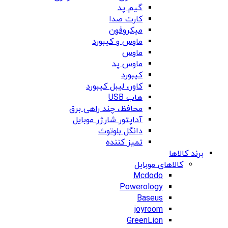
گیم پد
کارت صدا
میکروفون
ماوس و کیبورد
ماوس
ماوس پد
کیبورد
کاور، لیبل کیبورد
هاب USB
محافظ، چند راهی برق
آداپتور شارژر موبایل
دانگل بلوتوث
تمیز کننده
برند کالاها
کالاهای موبایل
Mcdodo
Powerology
Baseus
joyroom
GreenLion