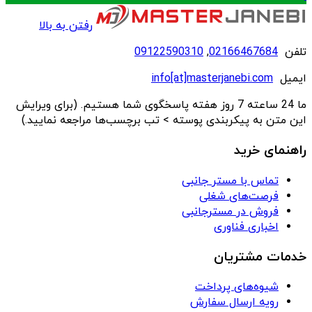
رفتن به بالا
تلفن
02166467684
,
09122590310
ایمیل
info[at]masterjanebi.com
ما 24 ساعته 7 روز هفته پاسخگوی شما هستیم. (برای ویرایش
این متن به پیکربندی پوسته > تب برچسب‌ها مراجعه نمایید.)
راهنمای خرید
تماس با مستر جانبی
فرصت‌های شغلی
فروش در مسترجانبی
اخباری فناوری
خدمات مشتریان
شیوه‌های پرداخت
رویه ارسال سفارش