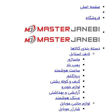
صفحه اصلی
فروشگاه
دسته بندی کالاها
لایف استایل
ماساژور
پمپ باد
ساعت هوشمند
پروژکتور
کیف و کوله پشتی
لوازم خودرو
آرایشی و بهداشتی
عینک هوشمند
لوازم جانبی موبایل
شارژر موبایل