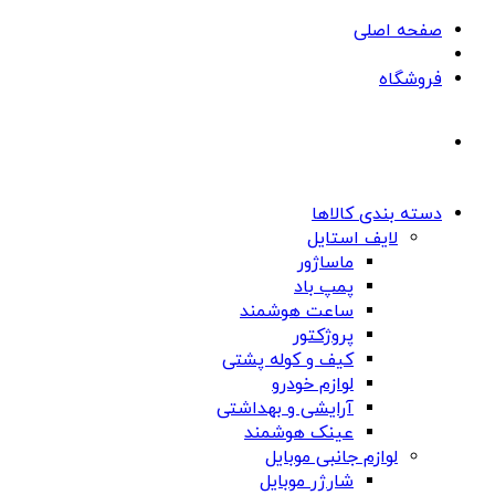
صفحه اصلی
فروشگاه
دسته بندی کالاها
لایف استایل
ماساژور
پمپ باد
ساعت هوشمند
پروژکتور
کیف و کوله پشتی
لوازم خودرو
آرایشی و بهداشتی
عینک هوشمند
لوازم جانبی موبایل
شارژر موبایل