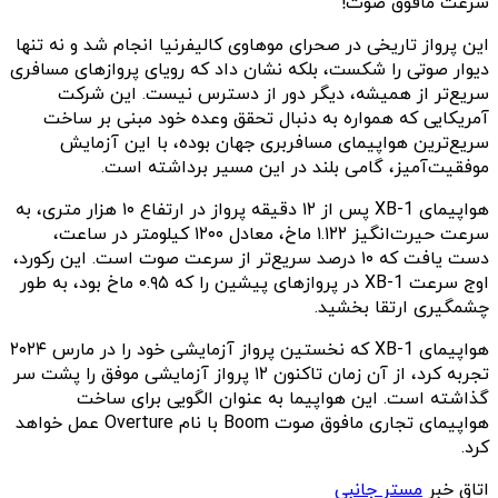
سرعت مافوق صوت!
این پرواز تاریخی در صحرای موهاوی کالیفرنیا انجام شد و نه تنها
دیوار صوتی را شکست، بلکه نشان داد که رویای پروازهای مسافری
سریع‌تر از همیشه، دیگر دور از دسترس نیست. این شرکت
آمریکایی که همواره به دنبال تحقق وعده خود مبنی بر ساخت
سریع‌ترین هواپیمای مسافربری جهان بوده، با این آزمایش
موفقیت‌آمیز، گامی بلند در این مسیر برداشته است.
هواپیمای XB-1 پس از ۱۲ دقیقه پرواز در ارتفاع ۱۰ هزار متری، به
سرعت حیرت‌انگیز ۱.۱۲۲ ماخ، معادل ۱۲۰۰ کیلومتر در ساعت،
دست یافت که ۱۰ درصد سریع‌تر از سرعت صوت است. این رکورد،
اوج سرعت XB-1 در پروازهای پیشین را که ۰.۹۵ ماخ بود، به طور
چشمگیری ارتقا بخشید.
هواپیمای XB-1 که نخستین پرواز آزمایشی خود را در مارس ۲۰۲۴
تجربه کرد، از آن زمان تاکنون ۱۲ پرواز آزمایشی موفق را پشت سر
گذاشته است. این هواپیما به عنوان الگویی برای ساخت
هواپیمای تجاری مافوق صوت Boom با نام Overture عمل خواهد
کرد.
اتاق خبر
مستر جانبی