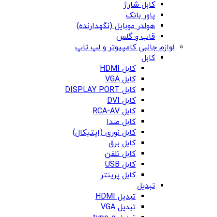
کابل شارژ
پاور بانک
هولدر موبایل (نگهدارنده)
قاب و گلس
لوازم جانبی کامپیوتر و لپ تاپ
کابل
کابل HDMI
کابل VGA
کابل DISPLAY PORT
کابل DVI
کابل RCA-AV
کابل صدا
کابل نوری (اپتیکال)
کابل برق
کابل تلفن
کابل USB
کابل پرینتر
تبدیل
تبدیل HDMI
تبدیل VGA