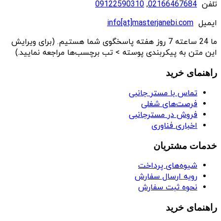
تلفن
02166467684
,
09122590310
ایمیل
info[at]masterjanebi.com
ما 24 ساعته 7 روز هفته پاسخگوی شما هستیم. (برای ویرایش
این متن به پیکربندی پوسته > تب برچسب‌ها مراجعه نمایید.)
راهنمای خرید
تماس با مستر جانبی
فرصت‌های شغلی
فروش در مسترجانبی
اخباری فناوری
خدمات مشتریان
شیوه‌های پرداخت
رویه ارسال سفارش
نحوه ثبت سفارش
راهنمای خرید