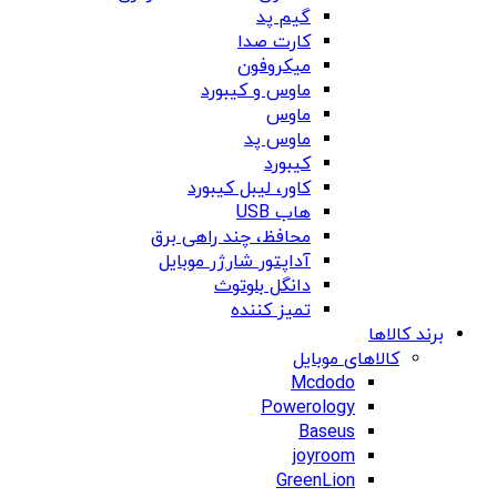
گیم پد
کارت صدا
میکروفون
ماوس و کیبورد
ماوس
ماوس پد
کیبورد
کاور، لیبل کیبورد
هاب USB
محافظ، چند راهی برق
آداپتور شارژر موبایل
دانگل بلوتوث
تمیز کننده
برند کالاها
کالاهای موبایل
Mcdodo
Powerology
Baseus
joyroom
GreenLion