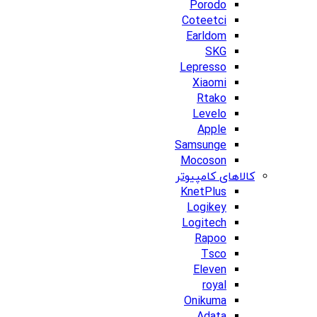
Porodo
Coteetci
Earldom
SKG
Lepresso
Xiaomi
Rtako
Levelo
Apple
Samsunge
Mocoson
کالاهای کامپیوتر
KnetPlus
Logikey
Logitech
Rapoo
Tsco
Eleven
royal
Onikuma