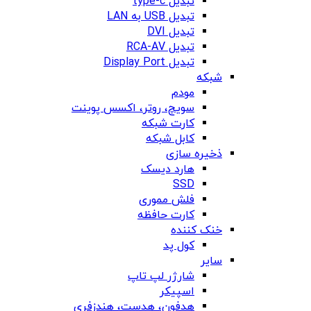
تبدیل type-c
تبدیل USB به LAN
تبدیل DVI
تبدیل RCA-AV
تبدیل Display Port
شبکه
مودم
سویچ، روتر، اکسس پوینت
کارت شبکه
کابل شبکه
ذخیره سازی
هارد دیسک
SSD
فلش مموری
کارت حافظه
خنک کننده
کول پد
سایر
شارژر لپ تاپ
اسپیکر
هدفون، هدست، هندزفری