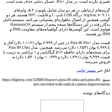
تغییری نکرده است. در مدل +Pro، حسگر دمایی حذف شده است.
گزینه‌های ارتباطی در هر دو مدل شامل بلوتوث ۵.۲، وای‌فای
۸۰۲.۱۱ b/g/n/ac، درگاه USB تایپ C و قابلیت NFC هستند. هر دو
گوشی همچنین از اتصال ماهواره‌ای پشتیبانی می‌کنند. سیستم‌عامل
به‌کاررفته در این دستگاه‌ها نسخه پنجم از سیستم HarmonyOS
هواوی است. این گوشی‌ها دارای گواهینامه‌های مقاومت IP68 و
IP69 نیز هستند.
قیمت مدل +Pura 80 Pro در چین از ۷,۹۹۹ یوان (۱,۱۱۲ دلار) آغاز و
تا ۸,۹۹۹ یوان (۱,۲۵۳ دلار) می‌رسد. همچنین، مدل Pura 80 Ultra
برای نسخه‌های دارای حافظه ۵۱۲ گیگابایتی و ۱ ترابایتی به ترتیب با
قیمت ۹,۹۹۹ یوان (۱,۳۹۱ دلار) و ۱۰,۹۹۹ یوان (۱,۵۳۰ دلار) به
فروش می‌رسد.
اتاق خبر
مستر جانبی
منبع: https://diginoy.com/328885/huawei-pura-80-ultra-and-pura-80-
pro-unveiled-with-radical-camera-improvements/
دیدگاه‌های نوشته