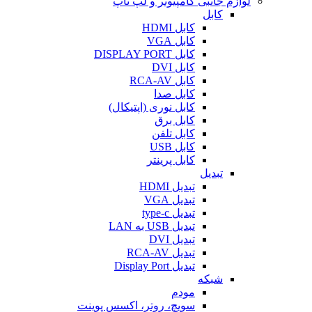
لوازم جانبی کامپیوتر و لپ تاپ
کابل
کابل HDMI
کابل VGA
کابل DISPLAY PORT
کابل DVI
کابل RCA-AV
کابل صدا
کابل نوری (اپتیکال)
کابل برق
کابل تلفن
کابل USB
کابل پرینتر
تبدیل
تبدیل HDMI
تبدیل VGA
تبدیل type-c
تبدیل USB به LAN
تبدیل DVI
تبدیل RCA-AV
تبدیل Display Port
شبکه
مودم
سویچ، روتر، اکسس پوینت