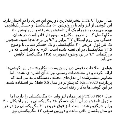
مدل پیورا ۸۰ Ultra پیشرفته‌ترین دوربین این سری را در اختیار دارد.
این گوشی از لنز واید با رزولوشن ۵۰ مگاپیکسل و حسگر یک‌اینچی
بهره می‌برد، به همراه یک لنز تله‌فوتو پیشرفته با رزولوشن ۵۰
مگاپیکسل که از طریق مکانیزم موتوردار قادر است در همان
حسگر، بین زوم اپتیکال ۳.۷ برابر و ۹.۴ برابر جابه‌جا شود. همچنین
یک لنز فوق عریض ۴۰ مگاپیکسلی و یک حسگر دمایی با وضوح
۱۲.۵ مگاپیکسل در آن تعبیه شده است. لازم به ذکر است که در
بزرگنمایی ۹.۴ برابر، وضوح تصویر به ۱۲.۵ مگاپیکسل کاهش
می‌یابد.
هواوی اطلاعات دقیقی درباره چیپست به‌کاررفته در این گوشی‌ها
ارائه نکرده و در مشخصات رسمی نیز به آن اشاره‌ای نشده، اما
تصاویر منتشرشده از مدل‌های مختلف دستگاه تأیید می‌کنند که
پردازنده Kirin 9020 که پیش‌تر در مدل Mate X6 نیز استفاده شده،
در این گوشی‌ها به‌کار رفته است.
مدل +Pura 80 Pro نیز همان لنز واید ۵۰ مگاپیکسلی را دارد، اما
ماژول تله‌فوتو در آن با یک حسگر ۴۸ مگاپیکسلی با زوم اپتیکال ۴.۰
برابر جایگزین شده است. لنز فوق عریض ۴۰ مگاپیکسلی نیز در هر
دو مدل یکسان باقی مانده و دوربین سلفی ۱۳ مگاپیکسلی نیز