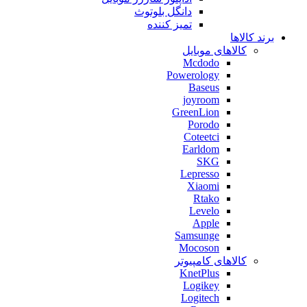
دانگل بلوتوث
تمیز کننده
برند کالاها
کالاهای موبایل
Mcdodo
Powerology
Baseus
joyroom
GreenLion
Porodo
Coteetci
Earldom
SKG
Lepresso
Xiaomi
Rtako
Levelo
Apple
Samsunge
Mocoson
کالاهای کامپیوتر
KnetPlus
Logikey
Logitech