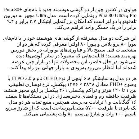
هواوی در کشور چین از دو گوشی هوشمند جدید با نام‌های +Pura 80
Pro و Pura 80 Ultra رونمایی کرده است. مدل Ultra مجهز به دوربین
تله‌فوتو با دو لنز است که امکان بزرگنمایی اپتیکال ۳.۷ برابر و ۹.۴
برابر را در یک حسگر واحد فراهم می‌کند.
این شرکت دو مدل پیشرفته از گوشی‌های هوشمند خود را با نام‌های
پیورا ۸۰ پرو پلاس و پیورا ۸۰ اولترا معرفی کرده که هر دو از
مشخصات فنی سطح بالا و فناوری‌های نوآورانه در بخش دوربین
بهره‌مند هستند؛ قابلیت‌هایی که معمولاً در سایر گوشی‌ها دیده
نمی‌شود. در حال حاضر، این محصولات تنها در بازار چین عرضه
شده‌اند اما انتظار می‌رود به‌زودی به بازار جهانی نیز راه پیدا کنند.
هر دو مدل به نمایشگر ۶.۸ اینچی از نوع OLED تاندِم LTPO 2.0 با
وضوح +FHD معادل ۲۸۴۸ × ۱۲۷۶ پیکسل، نرخ نوسازی تطبیقی
بین ۱ تا ۱۲۰ هرتز و تراکم پیکسلی ۴۶۱ پیکسل بر اینچ مجهز هستند.
ظرفیت حافظه رم و فضای ذخیره‌سازی در این دستگاه‌ها تا سقف
۱۶ گیگابایت و ۱ ترابایت می‌رسد. همچنین، منبع تغذیه هر دو مدل
یک باتری با ظرفیت ۵۷۰۰ میلی‌آمپرساعت است که از شارژ سریع
باسیم ۱۰۰ وات و شارژ بی‌سیم ۸۰ وات پشتیبانی می‌کند.