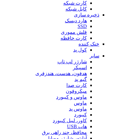
کارت شبکه
کابل شبکه
ذخیره سازی
هارد دیسک
SSD
فلش مموری
کارت حافظه
خنک کننده
کول پد
سایر
شارژر لپ تاپ
اسپیکر
هدفون، هدست، هندزفری
گیم پد
کارت صدا
میکروفون
ماوس و کیبورد
ماوس
ماوس پد
کیبورد
کاور، لیبل کیبورد
هاب USB
محافظ، چند راهی برق
آداپتور شارژر موبایل