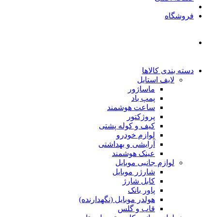
فروشگاه
دسته بندی کالاها
لایف استایل
ماساژور
پمپ باد
ساعت هوشمند
پروژکتور
کیف و کوله پشتی
لوازم خودرو
آرایشی و بهداشتی
عینک هوشمند
لوازم جانبی موبایل
شارژر موبایل
کابل شارژ
پاور بانک
هولدر موبایل (نگهدارنده)
قاب و گلس