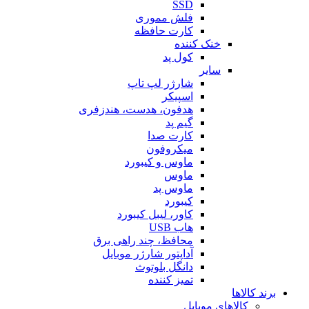
SSD
فلش مموری
کارت حافظه
خنک کننده
کول پد
سایر
شارژر لپ تاپ
اسپیکر
هدفون، هدست، هندزفری
گیم پد
کارت صدا
میکروفون
ماوس و کیبورد
ماوس
ماوس پد
کیبورد
کاور، لیبل کیبورد
هاب USB
محافظ، چند راهی برق
آداپتور شارژر موبایل
دانگل بلوتوث
تمیز کننده
برند کالاها
کالاهای موبایل