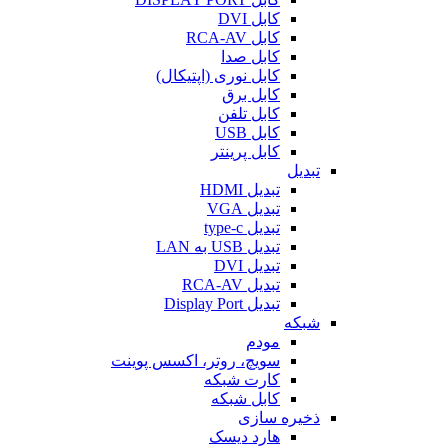
کابل DVI
کابل RCA-AV
کابل صدا
کابل نوری (اپتیکال)
کابل برق
کابل تلفن
کابل USB
کابل پرینتر
تبدیل
تبدیل HDMI
تبدیل VGA
تبدیل type-c
تبدیل USB به LAN
تبدیل DVI
تبدیل RCA-AV
تبدیل Display Port
شبکه
مودم
سویچ، روتر، اکسس پوینت
کارت شبکه
کابل شبکه
ذخیره سازی
هارد دیسک