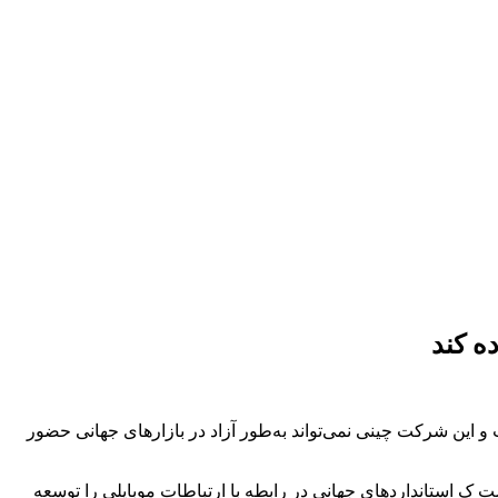
 این شرکت چینی نمی‌تواند به‌طور آزاد در بازارهای جهانی حضور
واوی یکی از شرکت‌های پیشتاز در زمینه فناوری ۳GPP 5G است و همانطور که احتمالا می‌دانید ۳GPP گروهی است ک استانداردهای جهانی در رابطه با ارتباطات موبایلی را توسعه