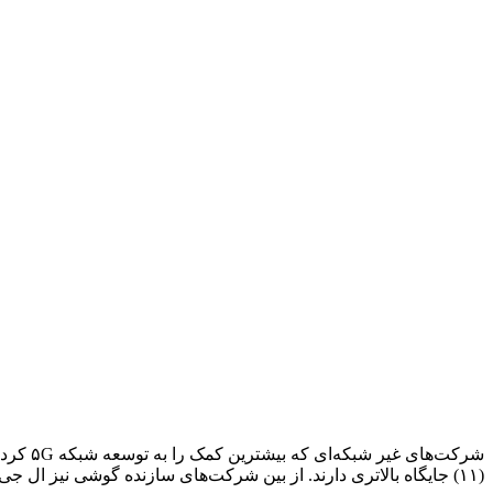
(۱۱) جایگاه بالاتری دارند. از بین شرکت‌های سازنده گوشی نیز ال جی (۸)، ویوو (۱۰)، اوپو (۱۲)، اپل (۱۵)، لنوو (۱۶) و شیائومی (۱۸) در رتبه‌های بالاتر قرار دارند.