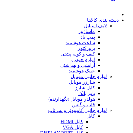
دسته بندی کالاها
لایف استایل
ماساژور
پمپ باد
ساعت هوشمند
پروژکتور
کیف و کوله پشتی
لوازم خودرو
آرایشی و بهداشتی
عینک هوشمند
لوازم جانبی موبایل
شارژر موبایل
کابل شارژ
پاور بانک
هولدر موبایل (نگهدارنده)
قاب و گلس
لوازم جانبی کامپیوتر و لپ تاپ
کابل
کابل HDMI
کابل VGA
کابل DISPLAY PORT