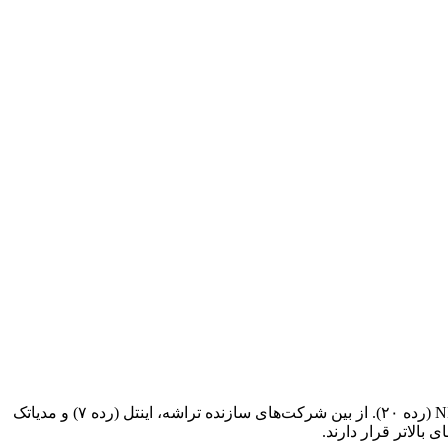
شرکت‌های غیر شبکه‌ای که بیشترین کمک را به توسعه شبکه ۵G کرده‌اند به‌ترتیب عبارتند از کوالکام، سامسونگ (رده ۵)، ZTE (رده ۶) و NEC (رده ۲۰). از بین شرکت‌های سازنده تراشه، اینتل (رده ۷) و مدیاتک