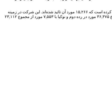
حالا تحقیقی که توسط موسسه ABI Research انجام شده است نشان می‌دهد که هواوی تاکنون در ۴۳,۷۵۳ پروژه به توسعه فناوری ۵G کمک کرده است که ۱۵,۲۶۶ مورد آن تائید شده‌اند. این شرکت در زمینه
توسعه زیرساخت‌های مقصد به مقصد نیز پیشتاز است. این در حالیست که شرکت فنلادی اریکسون با ۱۱,۶۰۱ پروژه مورد تائید ۵G از مجموع ۳۶,۳۷۵ مورد در رده دوم و نوکیا با ۷,۵۵۳ مورد از مجموع ۲۳,۱۱۲