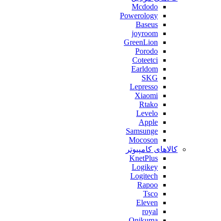
Mcdodo
Powerology
Baseus
joyroom
GreenLion
Porodo
Coteetci
Earldom
SKG
Lepresso
Xiaomi
Rtako
Levelo
Apple
Samsunge
Mocoson
کالاهای کامپیوتر
KnetPlus
Logikey
Logitech
Rapoo
Tsco
Eleven
royal
Onikuma