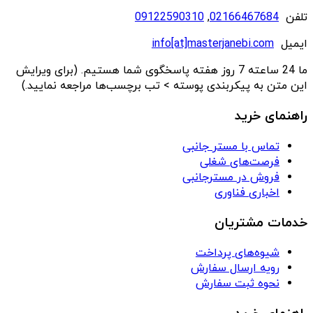
تلفن
02166467684
,
09122590310
ایمیل
info[at]masterjanebi.com
ما 24 ساعته 7 روز هفته پاسخگوی شما هستیم. (برای ویرایش
این متن به پیکربندی پوسته > تب برچسب‌ها مراجعه نمایید.)
راهنمای خرید
تماس با مستر جانبی
فرصت‌های شغلی
فروش در مسترجانبی
اخباری فناوری
خدمات مشتریان
شیوه‌های پرداخت
رویه ارسال سفارش
نحوه ثبت سفارش