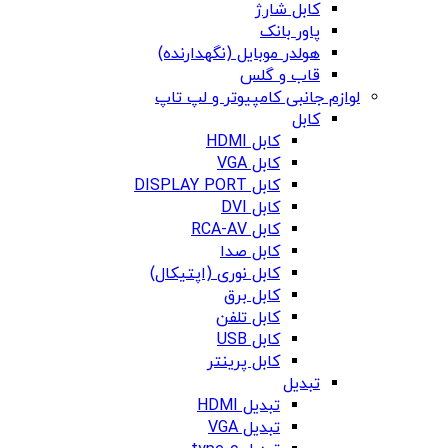
کابل شارژ
پاور بانک
هولدر موبایل (نگهدارنده)
قاب و گلس
لوازم جانبی کامپیوتر و لپ تاپ
کابل
کابل HDMI
کابل VGA
کابل DISPLAY PORT
کابل DVI
کابل RCA-AV
کابل صدا
کابل نوری (اپتیکال)
کابل برق
کابل تلفن
کابل USB
کابل پرینتر
تبدیل
تبدیل HDMI
تبدیل VGA