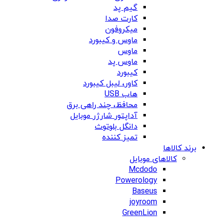
گیم پد
کارت صدا
میکروفون
ماوس و کیبورد
ماوس
ماوس پد
کیبورد
کاور، لیبل کیبورد
هاب USB
محافظ، چند راهی برق
آداپتور شارژر موبایل
دانگل بلوتوث
تمیز کننده
برند کالاها
کالاهای موبایل
Mcdodo
Powerology
Baseus
joyroom
GreenLion