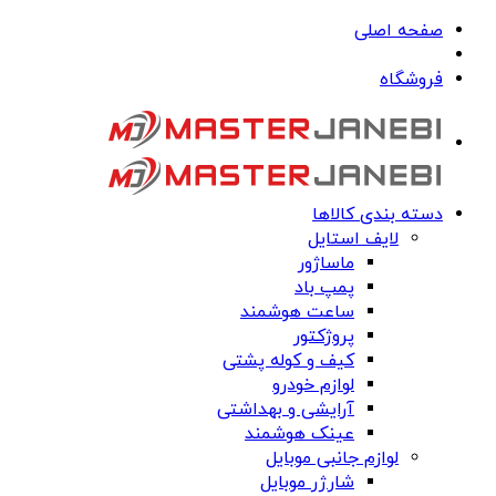
صفحه اصلی
فروشگاه
دسته بندی کالاها
لایف استایل
ماساژور
پمپ باد
ساعت هوشمند
پروژکتور
کیف و کوله پشتی
لوازم خودرو
آرایشی و بهداشتی
عینک هوشمند
لوازم جانبی موبایل
شارژر موبایل