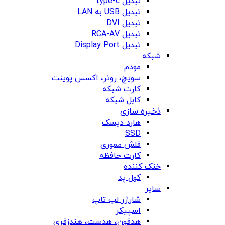
تبدیل type-c
تبدیل USB به LAN
تبدیل DVI
تبدیل RCA-AV
تبدیل Display Port
شبکه
مودم
سویچ، روتر، اکسس پوینت
کارت شبکه
کابل شبکه
ذخیره سازی
هارد دیسک
SSD
فلش مموری
کارت حافظه
خنک کننده
کول پد
سایر
شارژر لپ تاپ
اسپیکر
هدفون، هدست، هندزفری