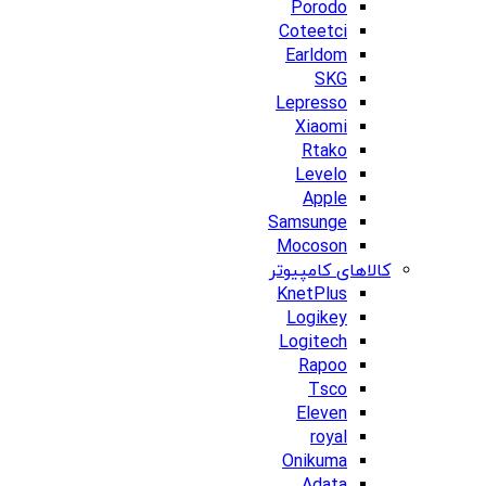
Porodo
Coteetci
Earldom
SKG
Lepresso
Xiaomi
Rtako
Levelo
Apple
Samsunge
Mocoson
کالاهای کامپیوتر
KnetPlus
Logikey
Logitech
Rapoo
Tsco
Eleven
royal
Onikuma