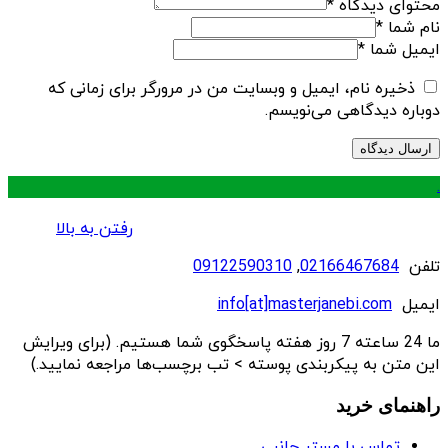
محتوای دیدگاه
*
نام شما
*
ایمیل شما
*
ذخیره نام، ایمیل و وبسایت من در مرورگر برای زمانی که
دوباره دیدگاهی می‌نویسم.
.
رفتن به بالا
تلفن
02166467684
,
09122590310
ایمیل
info[at]masterjanebi.com
ما 24 ساعته 7 روز هفته پاسخگوی شما هستیم. (برای ویرایش
این متن به پیکربندی پوسته > تب برچسب‌ها مراجعه نمایید.)
راهنمای خرید
تماس با مستر جانبی