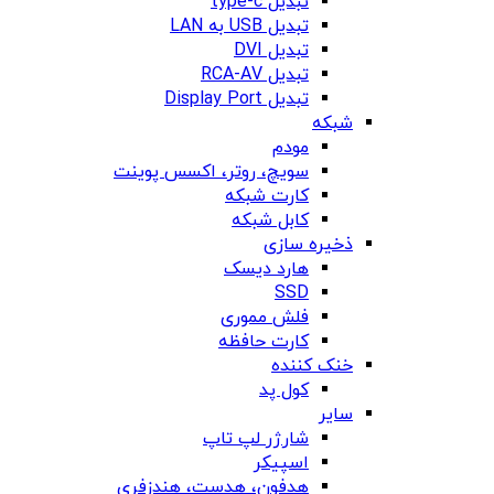
تبدیل type-c
تبدیل USB به LAN
تبدیل DVI
تبدیل RCA-AV
تبدیل Display Port
شبکه
مودم
سویچ، روتر، اکسس پوینت
کارت شبکه
کابل شبکه
ذخیره سازی
هارد دیسک
SSD
فلش مموری
کارت حافظه
خنک کننده
کول پد
سایر
شارژر لپ تاپ
اسپیکر
هدفون، هدست، هندزفری