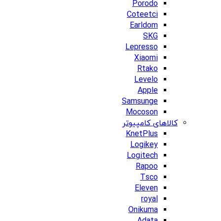
Porodo
Coteetci
Earldom
SKG
Lepresso
Xiaomi
Rtako
Levelo
Apple
Samsunge
Mocoson
کالاهای کامپیوتر
KnetPlus
Logikey
Logitech
Rapoo
Tsco
Eleven
royal
Onikuma