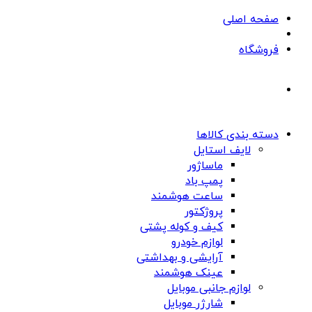
صفحه اصلی
فروشگاه
دسته بندی کالاها
لایف استایل
ماساژور
پمپ باد
ساعت هوشمند
پروژکتور
کیف و کوله پشتی
لوازم خودرو
آرایشی و بهداشتی
عینک هوشمند
لوازم جانبی موبایل
شارژر موبایل