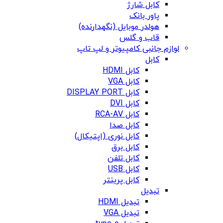
کابل شارژ
پاور بانک
هولدر موبایل (نگهدارنده)
قاب و گلس
لوازم جانبی کامپیوتر و لپ تاپ
کابل
کابل HDMI
کابل VGA
کابل DISPLAY PORT
کابل DVI
کابل RCA-AV
کابل صدا
کابل نوری (اپتیکال)
کابل برق
کابل تلفن
کابل USB
کابل پرینتر
تبدیل
تبدیل HDMI
تبدیل VGA