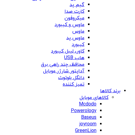
گیم پد
کارت صدا
میکروفون
ماوس و کیبورد
ماوس
ماوس پد
کیبورد
کاور، لیبل کیبورد
هاب USB
محافظ، چند راهی برق
آداپتور شارژر موبایل
دانگل بلوتوث
تمیز کننده
برند کالاها
کالاهای موبایل
Mcdodo
Powerology
Baseus
joyroom
GreenLion