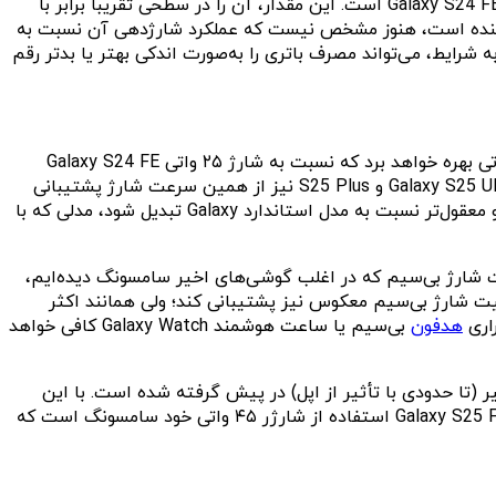
طبق گزارش‌ها، ظرفیت باتری گلکسی S25 FE معادل ۴۹۰۰ میلی‌آمپر ساعت خواهد بود؛ رقمی که ۲۰۰ میلی‌آمپر ساعت بیشتر از باتری Galaxy S24 FE است. این مقدار، آن را در سطحی تقریباً برابر با
ی‌دهد. با اینکه ظرفیت باتری امیدوارکننده است، هنوز مشخص نیست که عملکرد شارژدهی آن نسبت به
ا خیر، زیرا احتمال دارد این گوشی به تراشه Exynos 2400 مجهز باشد که بسته به شرایط، می‌تواند مصرف باتری را به‌صورت اندکی بهتر یا بدتر رقم
در مورد شارژدهی نیز به‌نظر می‌رسد سامسونگ قصد دارد ارتقایی قابل‌توجه در S25 FE اعمال کند. این مدل احتمالاً از شارژ سریع ۴۵ واتی بهره خواهد برد که نسبت به شارژ ۲۵ واتی Galaxy S24 FE
جهشی محسوس به‌شمار می‌آید. چنین ارتقایی Galaxy S25 FE را در جایگاهی هم‌سطح با پرچم‌داران سامسونگ قرار می‌دهد، چراکه Galaxy S25 Ultra و S25 Plus نیز از همین سرعت شارژ پشتیبانی
می‌کنند، در حالی که نسخه پایه Galaxy S25 همچنان به ۲۵ وات محدود است.از این‌رو، Galaxy S25 FE می‌تواند به گزینه‌ای اقتصادی و معقول‌تر نسبت به مدل استاندارد Galaxy تبدیل شود، مدلی که با
Galaxy S به شارژ بی‌سیم مجهز خواهد بود، اما نباید انتظار افزایش سرعت را داشت. احتمال زیاد، همان استاندارد ۱۵ وات شارژ بی‌سیم که در اغلب گوشی‌های اخیر سامسونگ دیده‌ایم،
شود. بعید به‌نظر می‌رسد که نسخه FE تحولی اساسی در این حوزه ایجاد کند. انتظار می‌رود Galaxy S25 FE از قابلیت شارژ بی‌سیم معکوس نیز پشتیبانی کند؛ ولی همانند اکثر
هدفون
بی‌سیم یا ساعت هوشمند Galaxy Watch کافی خواهد
ای بوده که طی سال‌های اخیر (تا حدودی با تأثیر از اپل) در پیش گرفته شده است. با این
حال، انتظار می‌رود کابل USB-C درون جعبه قرار داشته باشد.برای دستیابی به بالاترین سطح عملکرد در شارژدهی، بهترین گزینه برای Galaxy S25 FE استفاده از شارژر ۴۵ واتی خود سامسونگ است که