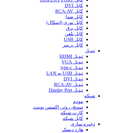
کابل DVI
کابل RCA-AV
کابل صدا
کابل نوری (اپتیکال)
کابل برق
کابل تلفن
کابل USB
کابل پرینتر
تبدیل
تبدیل HDMI
تبدیل VGA
تبدیل type-c
تبدیل USB به LAN
تبدیل DVI
تبدیل RCA-AV
تبدیل Display Port
شبکه
مودم
سویچ، روتر، اکسس پوینت
کارت شبکه
کابل شبکه
ذخیره سازی
هارد دیسک