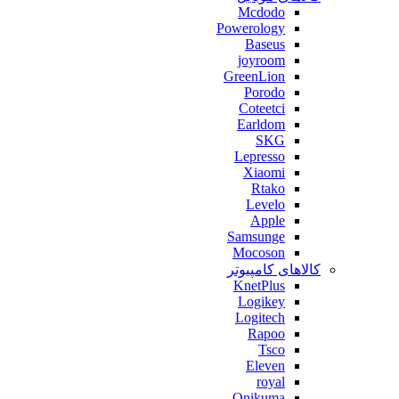
Mcdodo
Powerology
Baseus
joyroom
GreenLion
Porodo
Coteetci
Earldom
SKG
Lepresso
Xiaomi
Rtako
Levelo
Apple
Samsunge
Mocoson
کالاهای کامپیوتر
KnetPlus
Logikey
Logitech
Rapoo
Tsco
Eleven
royal
Onikuma