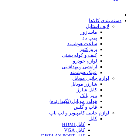
دسته بندی کالاها
لایف استایل
ماساژور
پمپ باد
ساعت هوشمند
پروژکتور
کیف و کوله پشتی
لوازم خودرو
آرایشی و بهداشتی
عینک هوشمند
لوازم جانبی موبایل
شارژر موبایل
کابل شارژ
پاور بانک
هولدر موبایل (نگهدارنده)
قاب و گلس
لوازم جانبی کامپیوتر و لپ تاپ
کابل
کابل HDMI
کابل VGA
کابل DISPLAY PORT