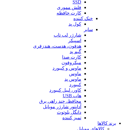
SSD
فلش مموری
کارت حافظه
خنک کننده
کول پد
سایر
شارژر لپ تاپ
اسپیکر
هدفون، هدست، هندزفری
گیم پد
کارت صدا
میکروفون
ماوس و کیبورد
ماوس
ماوس پد
کیبورد
کاور، لیبل کیبورد
هاب USB
محافظ، چند راهی برق
آداپتور شارژر موبایل
دانگل بلوتوث
تمیز کننده
برند کالاها
کالاهای موبایل