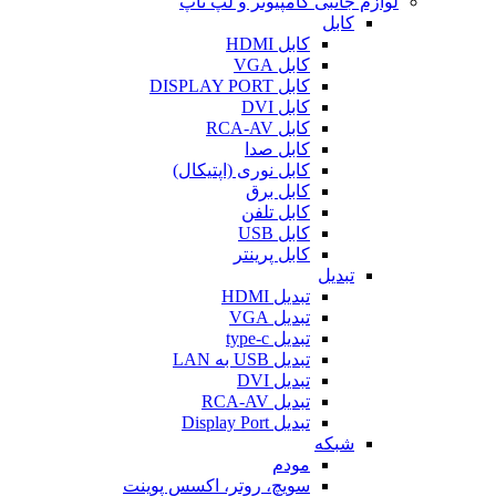
لوازم جانبی کامپیوتر و لپ تاپ
کابل
کابل HDMI
کابل VGA
کابل DISPLAY PORT
کابل DVI
کابل RCA-AV
کابل صدا
کابل نوری (اپتیکال)
کابل برق
کابل تلفن
کابل USB
کابل پرینتر
تبدیل
تبدیل HDMI
تبدیل VGA
تبدیل type-c
تبدیل USB به LAN
تبدیل DVI
تبدیل RCA-AV
تبدیل Display Port
شبکه
مودم
سویچ، روتر، اکسس پوینت