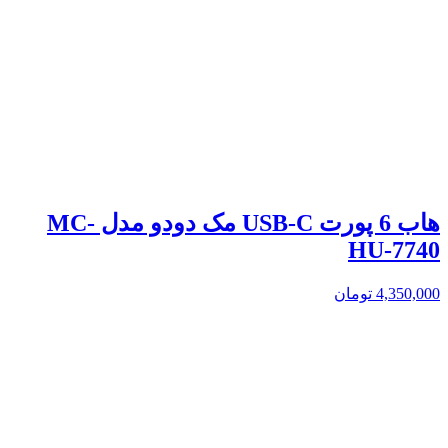
هاب 6 پورت USB-C مک دودو مدل MC-
HU-7740
4,350,000
تومان