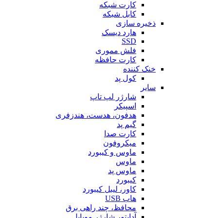
کارت شبکه
کابل شبکه
ذخیره سازی
هارد دیسک
SSD
فلش مموری
کارت حافظه
خنک کننده
کول پد
سایر
شارژر لپ تاپ
اسپیکر
هدفون، هدست، هندزفری
گیم پد
کارت صدا
میکروفون
ماوس و کیبورد
ماوس
ماوس پد
کیبورد
کاور، لیبل کیبورد
هاب USB
محافظ، چند راهی برق
آداپتور شارژر موبایل