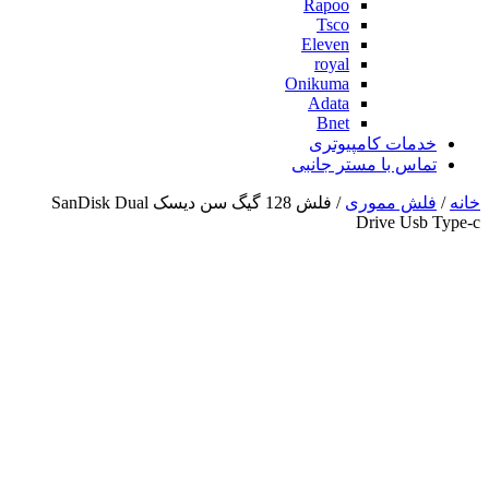
Rapoo
Tsco
Eleven
royal
Onikuma
Adata
Bnet
خدمات کامپیوتری
تماس با مستر جانبی
خانه
/
فلش مموری
/ فلش 128 گیگ سن دیسک SanDisk Dual
Drive Usb Type-c