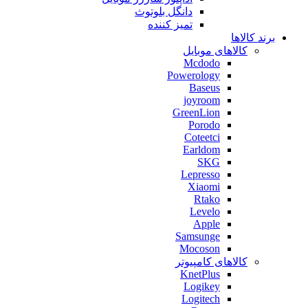
دانگل بلوتوث
تمیز کننده
برند کالاها
کالاهای موبایل
Mcdodo
Powerology
Baseus
joyroom
GreenLion
Porodo
Coteetci
Earldom
SKG
Lepresso
Xiaomi
Rtako
Levelo
Apple
Samsunge
Mocoson
کالاهای کامپیوتر
KnetPlus
Logikey
Logitech