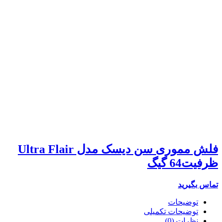
فلش مموری سن دیسک مدل Ultra Flair
ظرفیت64 گیگ
تماس بگیرید
توضیحات
توضیحات تکمیلی
نظرات (0)