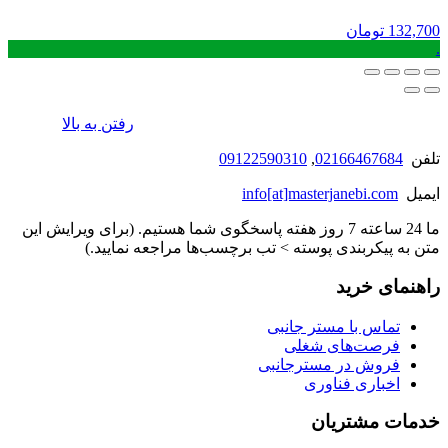
132,700
تومان
.
رفتن به بالا
تلفن
02166467684
,
09122590310
ایمیل
info[at]masterjanebi.com
ما 24 ساعته 7 روز هفته پاسخگوی شما هستیم. (برای ویرایش این
متن به پیکربندی پوسته > تب برچسب‌ها مراجعه نمایید.)
راهنمای خرید
تماس با مستر جانبی
فرصت‌های شغلی
فروش در مسترجانبی
اخباری فناوری
خدمات مشتریان