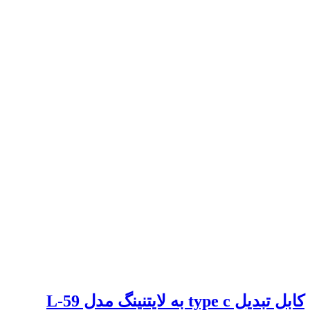
کابل تبدیل type c به لایتنینگ مدل L-59