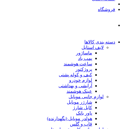
فروشگاه
دسته بندی کالاها
لایف استایل
ماساژور
پمپ باد
ساعت هوشمند
پروژکتور
کیف و کوله پشتی
لوازم خودرو
آرایشی و بهداشتی
عینک هوشمند
لوازم جانبی موبایل
شارژر موبایل
کابل شارژ
پاور بانک
هولدر موبایل (نگهدارنده)
قاب و گلس