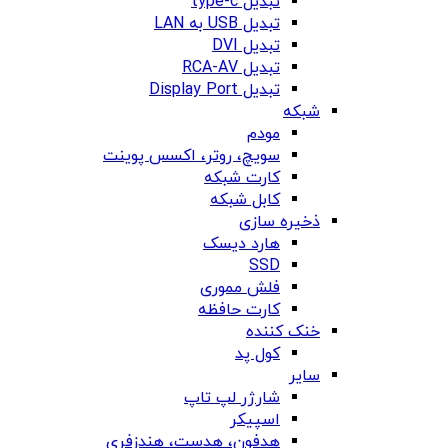
تبدیل type-c
تبدیل USB به LAN
تبدیل DVI
تبدیل RCA-AV
تبدیل Display Port
شبکه
مودم
سویچ، روتر، اکسس پوینت
کارت شبکه
کابل شبکه
ذخیره سازی
هارد دیسک
SSD
فلش مموری
کارت حافظه
خنک کننده
کول پد
سایر
شارژر لپ تاپ
اسپیکر
هدفون، هدست، هندزفری