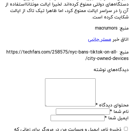
دستگاه‌های دولتی ممنوع کرده‌اند. لخیرا ایالت مونتانااستفاده از
آن را در سراسر ایالت ممنوع کرد، اما ظاهرا تیک تاک از ایالت
شکایت کرده است.
منبع: macrumors
اتاق خبر
مستر جانبی
منبع: https://techfars.com/258575/nyc-bans-tiktok-on-all-
city-owned-devices/
دیدگاه‌های نوشته
محتوای دیدگاه
*
نام شما
*
ایمیل شما
*
ذخیره نام، ایمیل و وبسایت من در مرورگر برای زمانی که