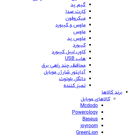
گیم پد
کارت صدا
میکروفون
ماوس و کیبورد
ماوس
ماوس پد
کیبورد
کاور، لیبل کیبورد
هاب USB
محافظ، چند راهی برق
آداپتور شارژر موبایل
دانگل بلوتوث
تمیز کننده
برند کالاها
کالاهای موبایل
Mcdodo
Powerology
Baseus
joyroom
GreenLion