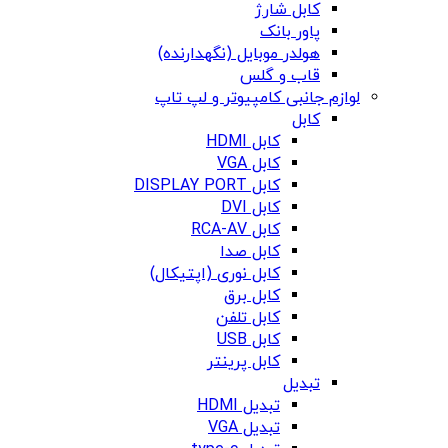
کابل شارژ
پاور بانک
هولدر موبایل (نگهدارنده)
قاب و گلس
لوازم جانبی کامپیوتر و لپ تاپ
کابل
کابل HDMI
کابل VGA
کابل DISPLAY PORT
کابل DVI
کابل RCA-AV
کابل صدا
کابل نوری (اپتیکال)
کابل برق
کابل تلفن
کابل USB
کابل پرینتر
تبدیل
تبدیل HDMI
تبدیل VGA