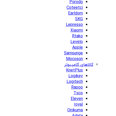
Porodo
Coteetci
Earldom
SKG
Lepresso
Xiaomi
Rtako
Levelo
Apple
Samsunge
Mocoson
کالاهای کامپیوتر
KnetPlus
Logikey
Logitech
Rapoo
Tsco
Eleven
royal
Onikuma