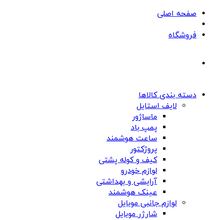
صفحه اصلی
فروشگاه
دسته بندی کالاها
لایف استایل
ماساژور
پمپ باد
ساعت هوشمند
پروژکتور
کیف و کوله پشتی
لوازم خودرو
آرایشی و بهداشتی
عینک هوشمند
لوازم جانبی موبایل
شارژر موبایل