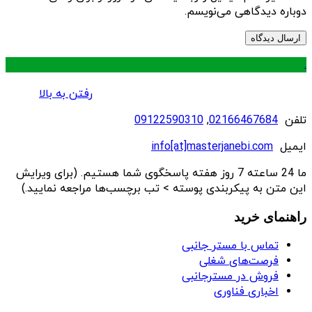
دوباره دیدگاهی می‌نویسم.
.
رفتن به بالا
تلفن
02166467684
,
09122590310
ایمیل
info[at]masterjanebi.com
ما 24 ساعته 7 روز هفته پاسخگوی شما هستیم. (برای ویرایش
این متن به پیکربندی پوسته > تب برچسب‌ها مراجعه نمایید.)
راهنمای خرید
تماس با مستر جانبی
فرصت‌های شغلی
فروش در مسترجانبی
اخباری فناوری