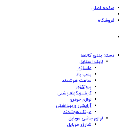
صفحه اصلی
فروشگاه
دسته بندی کالاها
لایف استایل
ماساژور
پمپ باد
ساعت هوشمند
پروژکتور
کیف و کوله پشتی
لوازم خودرو
آرایشی و بهداشتی
عینک هوشمند
لوازم جانبی موبایل
شارژر موبایل