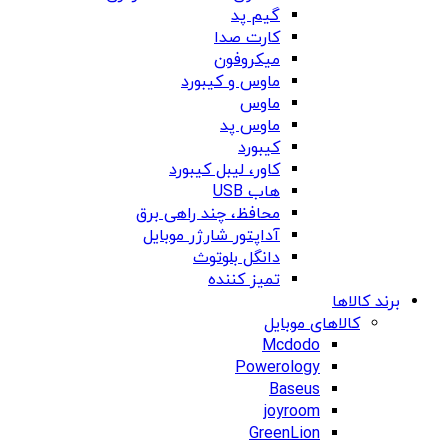
گیم پد
کارت صدا
میکروفون
ماوس و کیبورد
ماوس
ماوس پد
کیبورد
کاور، لیبل کیبورد
هاب USB
محافظ، چند راهی برق
آداپتور شارژر موبایل
دانگل بلوتوث
تمیز کننده
برند کالاها
کالاهای موبایل
Mcdodo
Powerology
Baseus
joyroom
GreenLion