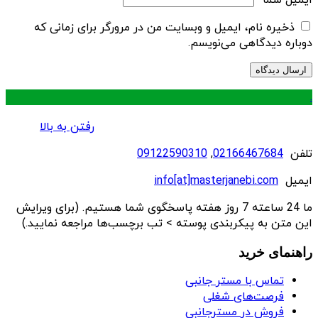
ایمیل شما
*
ذخیره نام، ایمیل و وبسایت من در مرورگر برای زمانی که
دوباره دیدگاهی می‌نویسم.
.
رفتن به بالا
تلفن
02166467684
,
09122590310
ایمیل
info[at]masterjanebi.com
ما 24 ساعته 7 روز هفته پاسخگوی شما هستیم. (برای ویرایش
این متن به پیکربندی پوسته > تب برچسب‌ها مراجعه نمایید.)
راهنمای خرید
تماس با مستر جانبی
فرصت‌های شغلی
فروش در مسترجانبی