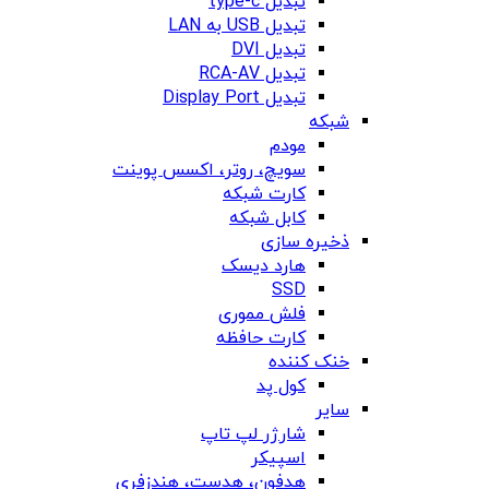
تبدیل type-c
تبدیل USB به LAN
تبدیل DVI
تبدیل RCA-AV
تبدیل Display Port
شبکه
مودم
سویچ، روتر، اکسس پوینت
کارت شبکه
کابل شبکه
ذخیره سازی
هارد دیسک
SSD
فلش مموری
کارت حافظه
خنک کننده
کول پد
سایر
شارژر لپ تاپ
اسپیکر
هدفون، هدست، هندزفری