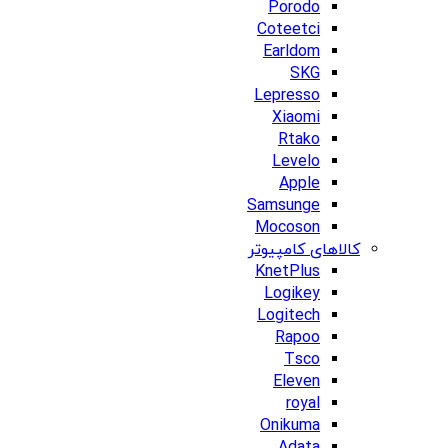
Porodo
Coteetci
Earldom
SKG
Lepresso
Xiaomi
Rtako
Levelo
Apple
Samsunge
Mocoson
کالاهای کامپیوتر
KnetPlus
Logikey
Logitech
Rapoo
Tsco
Eleven
royal
Onikuma