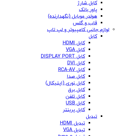
کابل شارژ
پاور بانک
هولدر موبایل (نگهدارنده)
قاب و گلس
لوازم جانبی کامپیوتر و لپ تاپ
کابل
کابل HDMI
کابل VGA
کابل DISPLAY PORT
کابل DVI
کابل RCA-AV
کابل صدا
کابل نوری (اپتیکال)
کابل برق
کابل تلفن
کابل USB
کابل پرینتر
تبدیل
تبدیل HDMI
تبدیل VGA