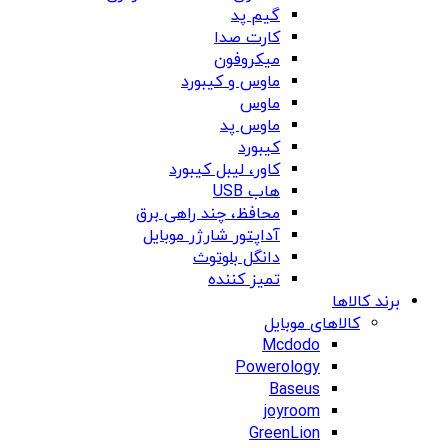
گیم پد
کارت صدا
میکروفون
ماوس و کیبورد
ماوس
ماوس پد
کیبورد
کاور، لیبل کیبورد
هاب USB
محافظ، چند راهی برق
آداپتور شارژر موبایل
دانگل بلوتوث
تمیز کننده
برند کالاها
کالاهای موبایل
Mcdodo
Powerology
Baseus
joyroom
GreenLion