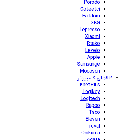
Porodo
Coteetci
Earldom
SKG
Lepresso
Xiaomi
Rtako
Levelo
Apple
Samsunge
Mocoson
کالاهای کامپیوتر
KnetPlus
Logikey
Logitech
Rapoo
Tsco
Eleven
royal
Onikuma