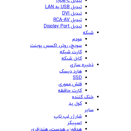
تبدیل type-c
تبدیل USB به LAN
تبدیل DVI
تبدیل RCA-AV
تبدیل Display Port
شبکه
مودم
سویچ، روتر، اکسس پوینت
کارت شبکه
کابل شبکه
ذخیره سازی
هارد دیسک
SSD
فلش مموری
کارت حافظه
خنک کننده
کول پد
سایر
شارژر لپ تاپ
اسپیکر
هدفون، هدست، هندزفری