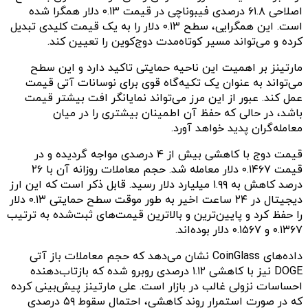
اصلاحی ۶۱.۸ درصدی فیبوناچی در قیمت ۰.۱۳ دلار همگرا شده
است. این همگرایی، سطح ۰.۱۳ دلار را به یک قیمت کلیدی تبدیل
کرده و می‌تواند مسیر کوتاه‌مدت دوج‌کوین را تعیین کند.
مارتینز بر اهمیت این ناحیه حمایتی تاکید دارد و این سطح
می‌تواند به عنوان یک تکیه‌گاه قوی برای نوسانات آتی قیمت
عمل کند. عبور از این مرز می‌تواند نمایانگر افت بیشتر قیمت
باشد، در حالی که حفظ آن اطمینان بیشتری را در میان
معامله‌گران پدید خواهد آورد.
قیمت دوج با کاهشی بیش از ۴ درصدی مواجه گردیده و در
قیمت ۰.۱۴۶۷ دلار معامله شد. حجم معاملات روزانه آن با ۲۶
درصد کاهش به ۱.۹۹ میلیارد دلار رسید. قابل ذکر است که این ارز
دیجیتال در ۲۴ ساعت اخیر به طور موقت سطح حمایتی ۰.۱۳ دلار
را حفظ کرد و پایین‌ترین و بالاترین قیمت‌های ثبت‌شده به ترتیب
۰.۱۳۶۷ و ۰.۱۵۶۷ دلار بوده‌اند.
داده‌های CoinGlass نشان می‌دهد که حجم معاملات باز آتی
DOGE نیز با کاهشی ۱.۱۲ درصدی روبرو شده که بازتاب‌دهنده
احساسات نزولی غالب در بازار است. علی مارتینز پیش‌بینی کرده
که در صورت استمرار روند کاهشی، احتمال سقوط ۵۹ درصدی