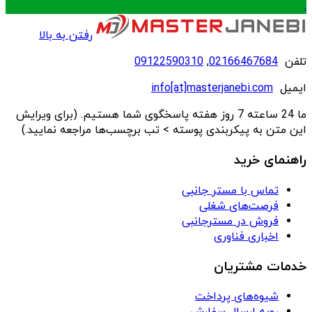
.
رفتن به بالا
تلفن
02166467684
,
09122590310
ایمیل
info[at]masterjanebi.com
ما 24 ساعته 7 روز هفته پاسخگوی شما هستیم. (برای ویرایش
این متن به پیکربندی پوسته > تب برچسب‌ها مراجعه نمایید.)
راهنمای خرید
تماس با مستر جانبی
فرصت‌های شغلی
فروش در مسترجانبی
اخباری فناوری
خدمات مشتریان
شیوه‌های پرداخت