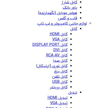
کابل شارژ
پاور بانک
هولدر موبایل (نگهدارنده)
قاب و گلس
لوازم جانبی کامپیوتر و لپ تاپ
کابل
کابل HDMI
کابل VGA
کابل DISPLAY PORT
کابل DVI
کابل RCA-AV
کابل صدا
کابل نوری (اپتیکال)
کابل برق
کابل تلفن
کابل USB
کابل پرینتر
تبدیل
تبدیل HDMI
تبدیل VGA