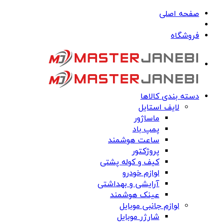
صفحه اصلی
فروشگاه
دسته بندی کالاها
لایف استایل
ماساژور
پمپ باد
ساعت هوشمند
پروژکتور
کیف و کوله پشتی
لوازم خودرو
آرایشی و بهداشتی
عینک هوشمند
لوازم جانبی موبایل
شارژر موبایل