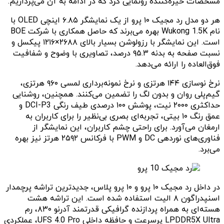
مشخصات خیره‌کننده رونمایی کرد که در ادامه به آن می‌پردازیم.
هر دو مدل رد مجیک ۱۰ پرو از یک نمایشگر ۶.۸۵ اینچی OLED با
نام Wukong 1.5K بهره می‌برند که حاصل همکاری با شرکت BOE
است. این نمایشگر با رزولوشن بسیار بالای ۲۶۸۸×۱۲۱۶ پیکسل و
نسبت صفحه به بدنه ۹۵.۳ درصد، تصاویری با وضوح و شفافیت
فوق‌العاده را ارائه می‌دهد.
نرخ نوسازی ۱۴۴ هرتزی و نرخ نمونه‌برداری لمسی ۹۶۰ هرتزی،
گیم‌پلی روان و بدون لگ را تضمین می‌کنند. همچنین، روشنایی
حداکثری ۲۰۰۰ نیت، پوشش ۱۰۰ درصدی طیف رنگی DCI-P3 و
عمق رنگ ۱۰ بیتی، تجربه‌ای بصری بی‌نظیر را برای کاربران به
ارمغان می‌آورد. برای راحتی چشم کاربران، این نمایشگر از
فناوری‌های نوردهی DC و PWM با فرکانس ۲۵۹۲ هرتز نیز بهره
می‌برد.
در داخل رد مجیک ۱۰ پرو و ۱۰ پرو پلاس، جدیدترین تراشه پرچمدار
اسنپدراگون ۸ الیت استفاده شده است. این تراشه هشت
هسته‌ای به همراه پردازنده گرافیکی قدرتمند آدرنو ۸۳۰، رم
LPDDR5X Ultra پرسرعت و حافظه داخلی UFS 4.0 Pro، عملکردی