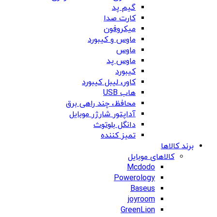
گیم پد
کارت صدا
میکروفون
ماوس و کیبورد
ماوس
ماوس پد
کیبورد
کاور، لیبل کیبورد
هاب USB
محافظ، چند راهی برق
آداپتور شارژر موبایل
دانگل بلوتوث
تمیز کننده
برند کالاها
کالاهای موبایل
Mcdodo
Powerology
Baseus
joyroom
GreenLion