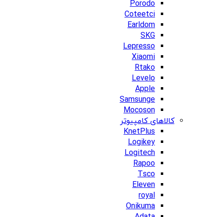
Porodo
Coteetci
Earldom
SKG
Lepresso
Xiaomi
Rtako
Levelo
Apple
Samsunge
Mocoson
کالاهای کامپیوتر
KnetPlus
Logikey
Logitech
Rapoo
Tsco
Eleven
royal
Onikuma