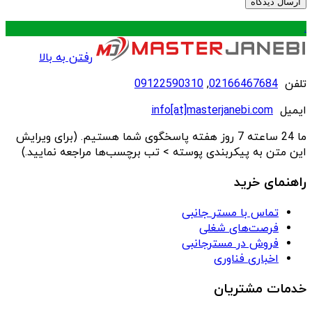
.
رفتن به بالا
تلفن
02166467684
,
09122590310
ایمیل
info[at]masterjanebi.com
ما 24 ساعته 7 روز هفته پاسخگوی شما هستیم. (برای ویرایش
این متن به پیکربندی پوسته > تب برچسب‌ها مراجعه نمایید.)
راهنمای خرید
تماس با مستر جانبی
فرصت‌های شغلی
فروش در مسترجانبی
اخباری فناوری
خدمات مشتریان