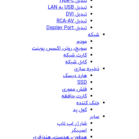
تبدیل type-c
تبدیل USB به LAN
تبدیل DVI
تبدیل RCA-AV
تبدیل Display Port
شبکه
مودم
سویچ، روتر، اکسس پوینت
کارت شبکه
کابل شبکه
ذخیره سازی
هارد دیسک
SSD
فلش مموری
کارت حافظه
خنک کننده
کول پد
سایر
شارژر لپ تاپ
اسپیکر
هدفون، هدست، هندزفری