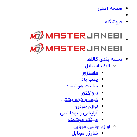
صفحه اصلی
فروشگاه
دسته بندی کالاها
لایف استایل
ماساژور
پمپ باد
ساعت هوشمند
پروژکتور
کیف و کوله پشتی
لوازم خودرو
آرایشی و بهداشتی
عینک هوشمند
لوازم جانبی موبایل
شارژر موبایل