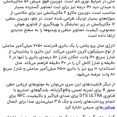
حتی در شرایط نوری کم است. دوربین فوق عریض ۵۰ مگاپیکسلی
با میدان دید ۱۲۰ درجه نیز برای ثبت تصاویر گسترده بسیار
مناسب است. دوربین ماکرو ۲ مگاپیکسلی نیز برای عکاسی از
سوژه‌های بسیار نزدیک طراحی شده است. در جلو، دوربین سلفی
۱۶ مگاپیکسلی در زیر نمایشگر با بهره‌گیری از فناوری هوش
مصنوعی، کیفیت تصاویر سلفی و ویدیوها را به سطح جدیدی
ارتقا داده است.
انرژی مدل پرو پلاس را یک باتری قدرتمند ۷۰۵۰ میلی‌آمپر ساعتی
از نوع سیلیکون-کربن تامین می‌کند. این باتری با پشتیبانی از
شارژ سریع ۱۲۰ وات، امکان شارژ ۵۰ درصدی باتری را تنها در ۱۱
دقیقه و شارژ کامل آن را در ۳۰ دقیقه فراهم می‌کند. مدل
استاندارد ۱۰ پرو نیز با باتری ۶۵۰۰ میلی‌آمپر ساعتی و شارژ سریع
۸۰ وات عرضه می‌شود.
از دیگر قابلیت‌های این سری می‌نوان به موتورهای لرزشی خطی
محور X برای تجربه لمسی واقع‌گرایانه، بلندگوهای استریو با
فناوری DTS ULTRA برای صدای فراگیر و باکیفیت، NFC برای
انجام پرداخت‌‌های راحت و جک ۳.۵ میلی‌متری صدا برای اتصال
هدفون
‌های سیمی اشاره کرد.