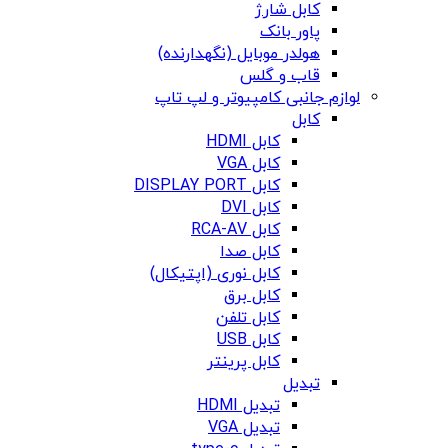
کابل شارژ
پاور بانک
هولدر موبایل (نگهدارنده)
قاب و گلس
لوازم جانبی کامپیوتر و لپ تاپ
کابل
کابل HDMI
کابل VGA
کابل DISPLAY PORT
کابل DVI
کابل RCA-AV
کابل صدا
کابل نوری (اپتیکال)
کابل برق
کابل تلفن
کابل USB
کابل پرینتر
تبدیل
تبدیل HDMI
تبدیل VGA