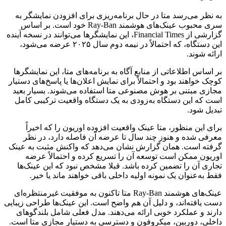
به نظر می‌رسد متا در حال برنامه‌ریزی برای افزودن نمایشگر به
سری محبوب عینک‌های هوشمند Ray-Ban خود است. بر اساس
گزارشی از Financial Times، این نمایشگرها می‌توانند در نسخه آینده
این دستگاه، که احتمالاً در نیمه دوم سال ۲۰۲۵ عرضه می‌شود،
ارائه شوند.
بر اساس اطلاعاتی از منابع آگاه به برنامه‌های متا، این نمایشگرها
کوچک خواهند بود و احتمالاً برای نمایش اعلان‌ها یا پاسخ‌های دستیار
مجازی مبتنی بر هوش مصنوعی متا استفاده می‌شوند. بسیار بعید
است که این دستگاه به‌زودی به یک دستگاه واقعیت ترکیبی کامل
تبدیل شود.
برای این منظور، متا عینک واقعیت افزوده اوریون را که اخیراً
معرفی شده و هنوز چند سال تا عرضه آن فاصله دارد، در نظر
گرفته است. همان گزارش نشان می‌دهد که واکنش مثبت به عینک
اوریون ممکن است توسعه آن را تسریع کرده و احتمالاً عرضه
تجاری آن را تضمین کرده باشد. قبلا مشخص نبود که این عینک‌ها
فقط به‌عنوان یک نمونه اولیه داخلی باقی خواهند ماند یا خیر.
عینک‌های هوشمند Ray-Ban متا تاکنون به موفقیت غیرمنتظره‌ای
دست یافته‌اند، و دلیل آن هم واضح است. این عینک‌ها طراحی زیبایی
دارند و عملکرد خوبی ارائه می‌دهند. مدل فعلی شامل بلندگوهای
داخلی، دوربین‌، میکروفون‌ و دسترسی به دستیار مجازی متا است.