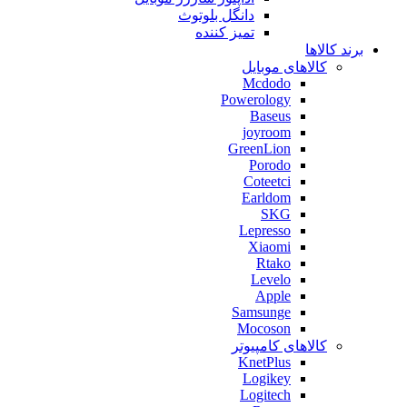
دانگل بلوتوث
تمیز کننده
برند کالاها
کالاهای موبایل
Mcdodo
Powerology
Baseus
joyroom
GreenLion
Porodo
Coteetci
Earldom
SKG
Lepresso
Xiaomi
Rtako
Levelo
Apple
Samsunge
Mocoson
کالاهای کامپیوتر
KnetPlus
Logikey
Logitech