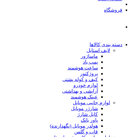
فروشگاه
دسته بندی کالاها
لایف استایل
ماساژور
پمپ باد
ساعت هوشمند
پروژکتور
کیف و کوله پشتی
لوازم خودرو
آرایشی و بهداشتی
عینک هوشمند
لوازم جانبی موبایل
شارژر موبایل
کابل شارژ
پاور بانک
هولدر موبایل (نگهدارنده)
قاب و گلس