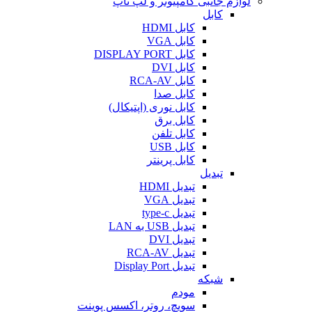
لوازم جانبی کامپیوتر و لپ تاپ
کابل
کابل HDMI
کابل VGA
کابل DISPLAY PORT
کابل DVI
کابل RCA-AV
کابل صدا
کابل نوری (اپتیکال)
کابل برق
کابل تلفن
کابل USB
کابل پرینتر
تبدیل
تبدیل HDMI
تبدیل VGA
تبدیل type-c
تبدیل USB به LAN
تبدیل DVI
تبدیل RCA-AV
تبدیل Display Port
شبکه
مودم
سویچ، روتر، اکسس پوینت