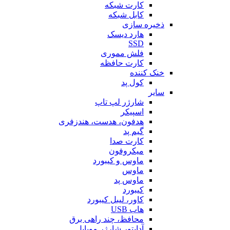
کارت شبکه
کابل شبکه
ذخیره سازی
هارد دیسک
SSD
فلش مموری
کارت حافظه
خنک کننده
کول پد
سایر
شارژر لپ تاپ
اسپیکر
هدفون، هدست، هندزفری
گیم پد
کارت صدا
میکروفون
ماوس و کیبورد
ماوس
ماوس پد
کیبورد
کاور، لیبل کیبورد
هاب USB
محافظ، چند راهی برق
آداپتور شارژر موبایل