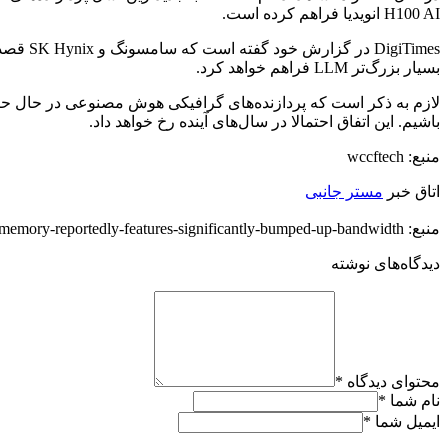
H100 AI انویدیا فراهم کرده است.
بسیار بزرگ‌تر LLM‌ فراهم خواهد کرد.
باشیم. این اتفاق احتمالا در سال‌های آینده رخ خواهد داد.
منبع: wccftech
اتاق خبر
مستر جانبی
منبع: https://techfars.com/261519/next-gen-hbm4-memory-reportedly-features-significantly-bumped-up-bandwidth/
دیدگاه‌های نوشته
محتوای دیدگاه
*
نام شما
*
ایمیل شما
*