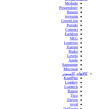
Mcdodo
Powerology
Baseus
joyroom
GreenLion
Porodo
Coteetci
Earldom
SKG
Lepresso
Xiaomi
Rtako
Levelo
Apple
Samsunge
Mocoson
کالاهای کامپیوتر
KnetPlus
Logikey
Logitech
Rapoo
Tsco
Eleven
royal
Onikuma