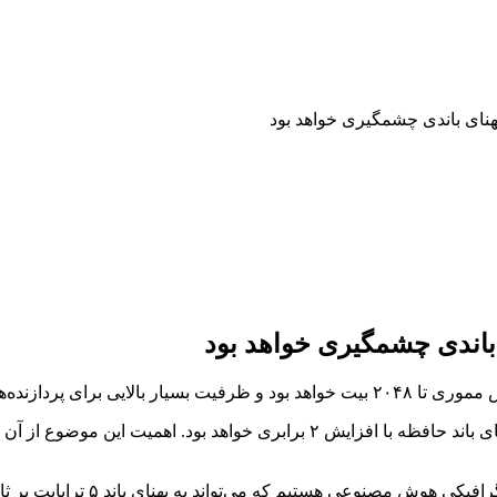
در حال حاضر ما شاهد ادغام BM3e