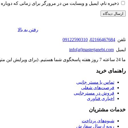
ذخیره نام، ایمیل و وبسایت من در مرورگر برای زمانی که دوباره 
رفتن به بالا
تلفن
02166467684
,
09122590310
ایمیل
info[at]masterjanebi.com
ما 24 ساعته 7 روز هفته پاسخگوی شما هستیم. (برای ویرایش این متن به پیکربندی پوسته > تب برچسب‌ها مراجعه نمایید.)
راهنمای خرید
تماس با مستر جانبی
فرصت‌های شغلی
فروش در مسترجانبی
اخباری فناوری
خدمات مشتریان
شیوه‌های پرداخت
رویه ارسال سفارش