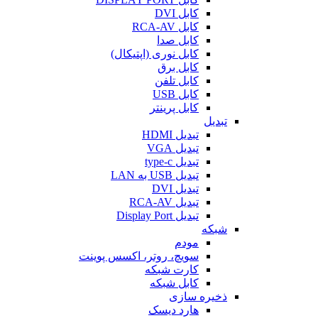
کابل DVI
کابل RCA-AV
کابل صدا
کابل نوری (اپتیکال)
کابل برق
کابل تلفن
کابل USB
کابل پرینتر
تبدیل
تبدیل HDMI
تبدیل VGA
تبدیل type-c
تبدیل USB به LAN
تبدیل DVI
تبدیل RCA-AV
تبدیل Display Port
شبکه
مودم
سویچ، روتر، اکسس پوینت
کارت شبکه
کابل شبکه
ذخیره سازی
هارد دیسک