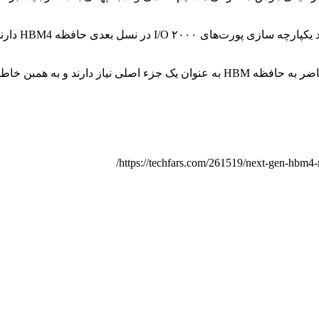
DigiTimes د