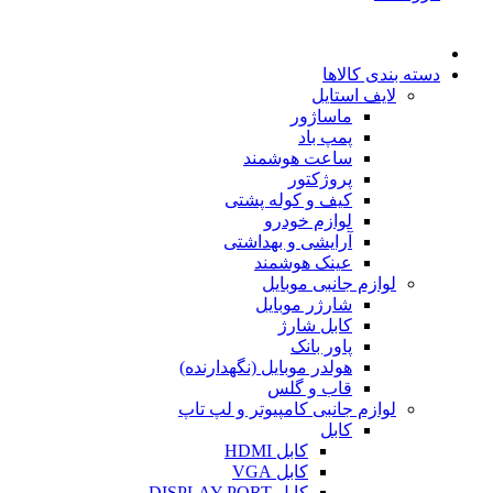
دسته بندی کالاها
لایف استایل
ماساژور
پمپ باد
ساعت هوشمند
پروژکتور
کیف و کوله پشتی
لوازم خودرو
آرایشی و بهداشتی
عینک هوشمند
لوازم جانبی موبایل
شارژر موبایل
کابل شارژ
پاور بانک
هولدر موبایل (نگهدارنده)
قاب و گلس
لوازم جانبی کامپیوتر و لپ تاپ
کابل
کابل HDMI
کابل VGA
کابل DISPLAY PORT