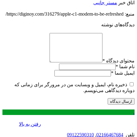
اتاق خبر
مستر جانبی
منبع: https://diginoy.com/316279/apple-c1-modem-to-be-refreshed/
دیدگاه‌های نوشته
محتوای دیدگاه
*
نام شما
*
ایمیل شما
*
ذخیره نام، ایمیل و وبسایت من در مرورگر برای زمانی که
دوباره دیدگاهی می‌نویسم.
.
رفتن به بالا
تلفن
02166467684
,
09122590310