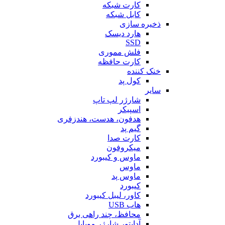
کارت شبکه
کابل شبکه
ذخیره سازی
هارد دیسک
SSD
فلش مموری
کارت حافظه
خنک کننده
کول پد
سایر
شارژر لپ تاپ
اسپیکر
هدفون، هدست، هندزفری
گیم پد
کارت صدا
میکروفون
ماوس و کیبورد
ماوس
ماوس پد
کیبورد
کاور، لیبل کیبورد
هاب USB
محافظ، چند راهی برق
آداپتور شارژر موبایل