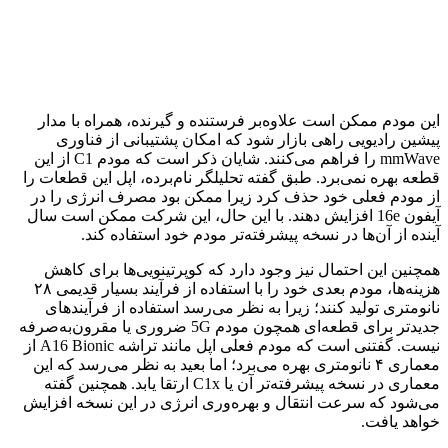
این مودم ممکن است علاوه‌بر فرستنده و گیرنده، همراه با مدار
پیشین رادیویی راهی بازار شود که امکان پشتیبانی از فناوری
mmWave را فراهم می‌کنند. شایان ذکر است که مودم C1 از این
قطعه بهره نمی‌برد. طبق گفته تحلیلگر نام‌برده، اپل این قطعات را
از مودم فعلی خود حذف کرد زیرا ممکن بود مصرف انرژی را در
آیفون 16e افزایش دهند. با این حال، این شرکت ممکن است سال
آینده از آن‌ها در نسخه پیشرفته‌تر مودم خود استفاده کند.
همچنین این احتمال نیز وجود دارد که کوپرتینویی‌ها برای کاهش
هزینه‌ها، مودم بعدی خود را با استفاده از فرآیند بسیار قدیمی ۲۸
نانومتری تولید کنند؛ زیرا به نظر می‌رسد استفاده از فرآیندهای
جدیدتر برای قطعه‌ای همچون مودم 5G ضروری یا مقرون‌به‌صرفه
نیست. گفتنی است که مودم فعلی اپل مانند تراشه A16 Bionic از
معماری ۴ نانومتری بهره می‌برد؛ اما بعید به نظر می‌رسد که این
معماری در نسخه پیشرفته‌تر آن یا C1x ارتقا یابد. همچنین گفته
می‌شود که سرعت انتقال و بهره‌وری انرژی در این نسخه افزایش
خواهد یافت.