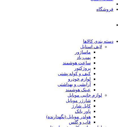
فروشگاه
دسته بندی کالاها
لایف استایل
ماساژور
پمپ باد
ساعت هوشمند
پروژکتور
کیف و کوله پشتی
لوازم خودرو
آرایشی و بهداشتی
عینک هوشمند
لوازم جانبی موبایل
شارژر موبایل
کابل شارژ
پاور بانک
هولدر موبایل (نگهدارنده)
قاب و گلس