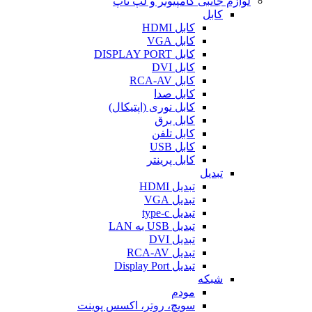
لوازم جانبی کامپیوتر و لپ تاپ
کابل
کابل HDMI
کابل VGA
کابل DISPLAY PORT
کابل DVI
کابل RCA-AV
کابل صدا
کابل نوری (اپتیکال)
کابل برق
کابل تلفن
کابل USB
کابل پرینتر
تبدیل
تبدیل HDMI
تبدیل VGA
تبدیل type-c
تبدیل USB به LAN
تبدیل DVI
تبدیل RCA-AV
تبدیل Display Port
شبکه
مودم
سویچ، روتر، اکسس پوینت