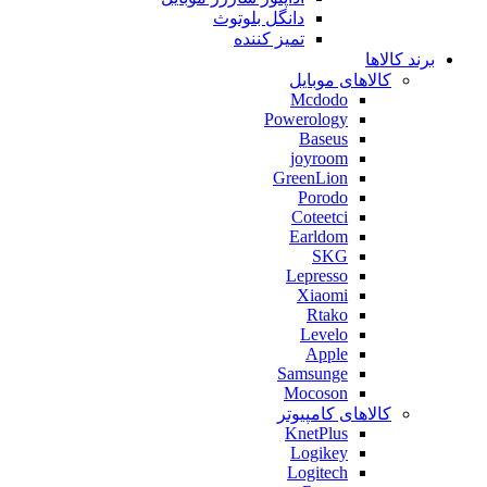
دانگل بلوتوث
تمیز کننده
برند کالاها
کالاهای موبایل
Mcdodo
Powerology
Baseus
joyroom
GreenLion
Porodo
Coteetci
Earldom
SKG
Lepresso
Xiaomi
Rtako
Levelo
Apple
Samsunge
Mocoson
کالاهای کامپیوتر
KnetPlus
Logikey
Logitech